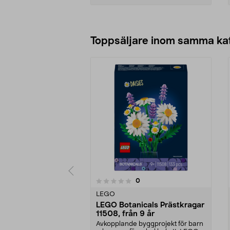
Lägg i varukorg
Toppsäljare inom samma ka
4.5 av 5 stjärnor
recensioner
0
0 av 5 stjärnor
LEGO
LEGO Botanicals Prästkragar
11508, från 9 år
Avkopplande byggprojekt för barn