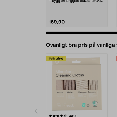
– bygg en färgglad bukett. LEGO
Botanicals Präs...
169,90
Ovanligt bra pris på vanliga
Kolla priset
5av 5 stjärnor
4.0av 5 stjärnor
recensioner
3813