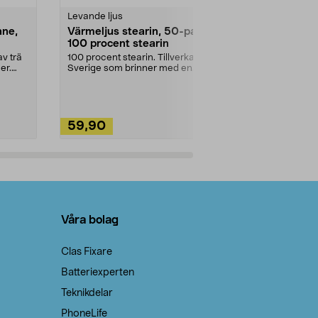
Levande ljus
Rengöringsm
nne,
Värmeljus stearin, 50-pack,
Bikarbonat
100 procent stearin
Ett allsidigt 
städning och 
v trä
100 procent stearin. Tillverkade i
ute. Städa med
er.
Sverige som brinner med en
vacker och sotfri ...
59,90
49,90
Lägg i varukorg
Lägg
Våra bolag
Clas Fixare
Batteriexperten
Teknikdelar
PhoneLife