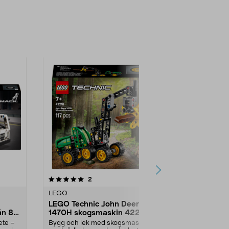
4.5 av 5 stjärnor
recensioner
4.5
2
2
LEGO
LEGO
LEGO Technic John Deere
LEGO Botan
ån 8
1470H skogsmaskin 42218,
Ängsblomm
från 7 år
minipåse, f
ete –
Bygg och lek med skogsmaskin
Prisvärt set i 