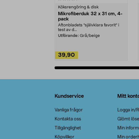
Köksrengöring & disk
Mikrofiberduk 32 x 31 cm, 4-
pack
Aftonbladets "självklara favorit” i
test av d...
Utförande:
Grå/beige
39,90
Lägg i varukorg
Sidfot
Kundservice
Mitt kont
Vanliga frågor
Logga in/R
Kontakta oss
Glömt lös
Tillgänglighet
Min inform
Köpvillkor
Min orderh