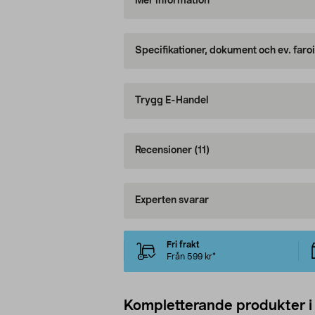
Mer information
Specifikationer, dokument och ev. faro
Trygg E-Handel
Recensioner
(11)
Experten svarar
Fri frakt
Från 599 kr*
Kompletterande produkter i