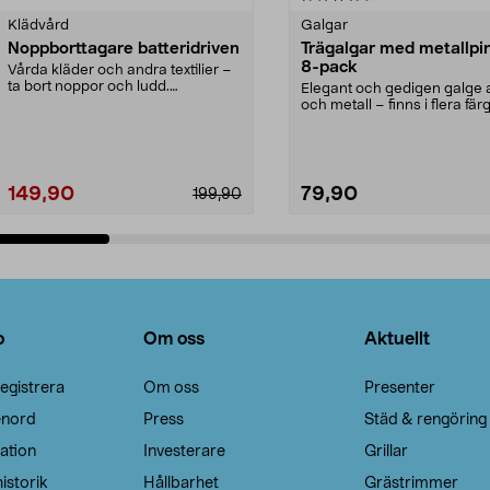
Klädvård
Galgar
Noppborttagare batteridriven
Trägalgar med metallpi
8-pack
Vårda kläder och andra textilier –
ta bort noppor och ludd.
Elegant och gedigen galge a
Noppborttagaren fräs...
och metall – finns i flera färg
Galge med sv...
149,90
79,90
199,90
Lägg i varukorg
Lägg i varukorg
o
Om oss
Aktuellt
egistrera
Om oss
Presenter
enord
Press
Städ & rengöring
ation
Investerare
Grillar
istorik
Hållbarhet
Grästrimmer