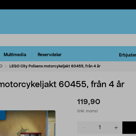
Multimedia
Reservdelar
Erbjuda
O
LEGO City Polisens motorcykeljakt 60455, från 4 år
motorcykeljakt 60455, från 4 år
119,90
(inkl. moms)
Product
quantity