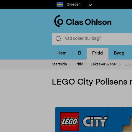
Select
Sweden
market
Hem
El
Fritid
Bygg
Startsida
Fritid
Leksaker & spel
LEG
LEGO City Polisens 