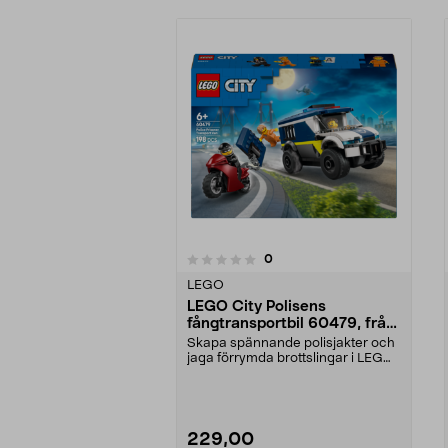
4.0av 5 stjärnor
recensioner
0
0 av 5 stjärnor
LEGO
LEGO City Polisens
fångtransportbil 60479, från
6 år
Skapa spännande polisjakter och
jaga förrymda brottslingar i LEGO
City. LEGO Cit...
229,00