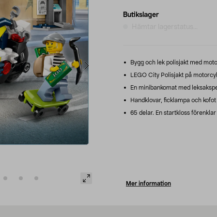
Butikslager
Hämtar lagerstatus...
Bygg och lek polisjakt med moto
LEGO City Polisjakt på motorcyke
En minibankomat med leksakspe
Handklovar, ficklampa och kofot 
65 delar. En startkloss förenklar
Mer information