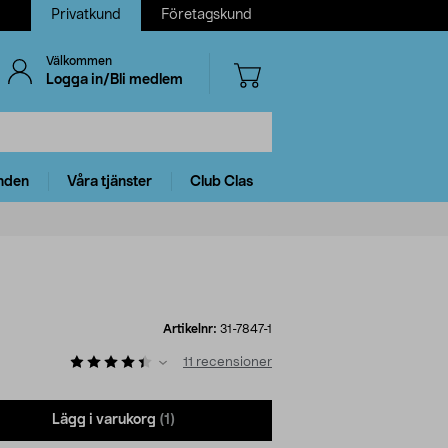
Privatkund
Företagskund
Välkommen
Logga in/Bli medlem
nden
Våra tjänster
Club Clas
Artikelnr:
31-7847-1
11
recensioner
Lägg i varukorg
(1)