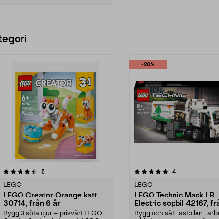
Lägg i varukorg
tegori
-20%
5.0 av 5 stjärnor
recensioner
5.0 av 5 stjärnor
recensioner
5
4
LEGO
LEGO
LEGO Creator Orange katt
LEGO Technic Mack LR
30714, från 6 år
Electric sopbil 42167, fr
år
Bygg 3 söta djur – prisvärt LEGO
Bygg och sätt lastbilen i arb