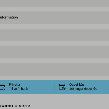
information
Fri retur
Öppet köp
Till valfri butik
365 dagar öppet köp
 samma serie