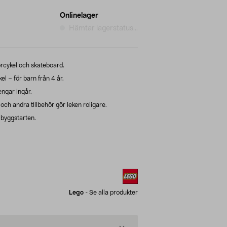
Onlinelager
Hämtar lagerstatus...
rcykel och skateboard.
l – för barn från 4 år.
ngar ingår.
och andra tillbehör gör leken roligare.
 byggstarten.
Lego
-
Se alla produkter