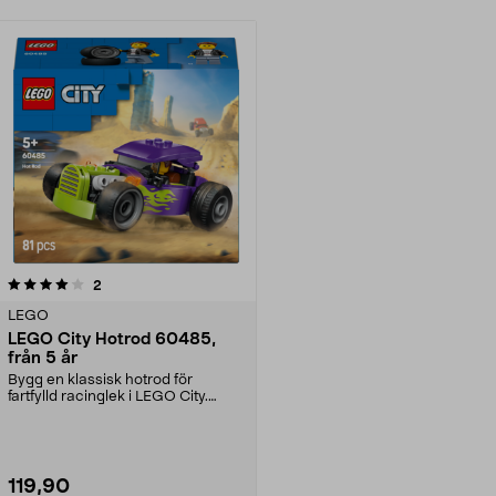
recensioner
2
LEGO
LEGO City Hotrod 60485,
från 5 år
Bygg en klassisk hotrod för
fartfylld racinglek i LEGO City.
LEGO City Hotrod 60...
119,90