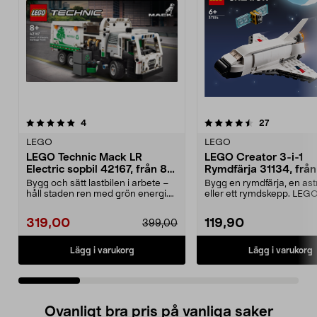
4.5 av 5 stjärnor
recensioner
recensioner
4
27
0.0 av 5 stjärnor
LEGO
LEGO
LEGO Technic Mack LR
LEGO Creator 3-i-1
Electric sopbil 42167, från 8
Rymdfärja 31134, från
år
Bygg och sätt lastbilen i arbete –
Bygg en rymdfärja, en as
håll staden ren med grön energi.
eller ett rymdskepp. LEG
LEGO Technic...
Rymdfärja – tr...
319,00
119,90
399,00
Lägg i varukorg
Lägg i varukorg
Ovanligt bra pris på vanliga saker