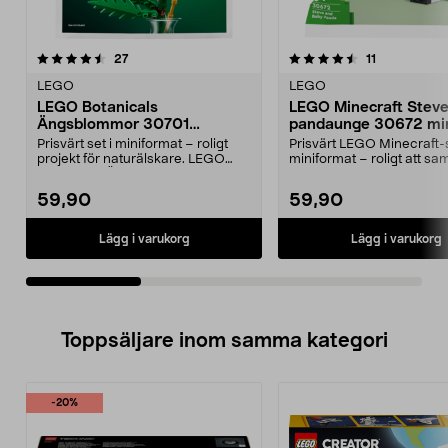
4.5av 5 stjärnor
recensioner
4.5av 5 stjärnor
recensioner
27
11
LEGO
LEGO
LEGO Botanicals
LEGO Minecraft Steve
Ängsblommor 30701
pandaunge 30672 min
minipåse, från 9 år
från 6 år
Prisvärt set i miniformat – roligt
Prisvärt LEGO Minecraft-s
projekt för naturälskare. LEGO
miniformat – roligt att sam
Botanicals Äng...
ge bort. LEGO ...
59,90
59,90
Lägg i varukorg
Lägg i varukorg
Toppsäljare inom samma kategori
-20%