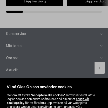
Lägg i varukorg
Lägg i varukorg
Sidfot
Kundservice
Mitt konto
Om oss
Product
+
Aktuellt
quantity
Våra bolag
Vi på Clas Ohlson använder cookies
Hitta butik
Genom att trycka
”Acceptera alla cookies”
samtycker du till att vi
lagrar cookies och andra spårtekniker på din enhet
enligt vår
cookiepolicy
för att förbättra upplevelsen på vår webbplats,
SE
NO
FI
analysera webbplatsens användning samt anpassa våra