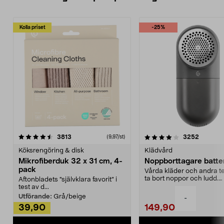
Kolla priset
-25%
4.0av 5 stjärnor
recensioner
4.5av 5 stjärnor
recensio
3813
3252
(9,97/st)
Köksrengöring & disk
Klädvård
Mikrofiberduk 32 x 31 cm, 4-
Noppborttagare batter
pack
Vårda kläder och andra tex
ta bort noppor och ludd.
Aftonbladets "självklara favorit” i
Noppborttagaren fräs...
test av d...
Utförande:
Grå/beige
-
39,90
149,90