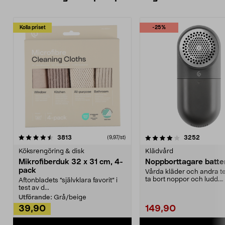
Kolla priset
-25%
4.0av 5 stjärnor
recensioner
4.5av 5 stjärnor
recensio
3813
3252
(9,97/st)
Köksrengöring & disk
Klädvård
Mikrofiberduk 32 x 31 cm, 4-
Noppborttagare batter
pack
Vårda kläder och andra tex
ta bort noppor och ludd.
Aftonbladets "självklara favorit” i
Noppborttagaren fräs...
test av d...
Utförande:
Grå/beige
39,90
149,90