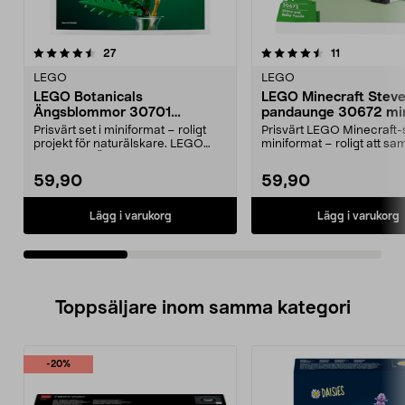
4.5av 5 stjärnor
recensioner
4.5av 5 stjärnor
recensioner
27
11
LEGO
LEGO
LEGO Botanicals
LEGO Minecraft Steve
Ängsblommor 30701
pandaunge 30672 min
minipåse, från 9 år
från 6 år
Prisvärt set i miniformat – roligt
Prisvärt LEGO Minecraft-s
projekt för naturälskare. LEGO
miniformat – roligt att sam
Botanicals Äng...
ge bort. LEGO ...
59,90
59,90
Lägg i varukorg
Lägg i varukorg
Toppsäljare inom samma kategori
-20%