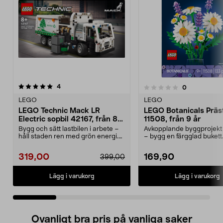
recensioner
4.5 av 5 stjärnor
4
recensioner
0
0.0 av 5 stjärnor
LEGO
LEGO
LEGO Technic Mack LR
LEGO Botanicals Präs
Electric sopbil 42167, från 8
11508, från 9 år
år
Bygg och sätt lastbilen i arbete –
Avkopplande byggprojekt 
håll staden ren med grön energi.
– bygg en färgglad buket
LEGO Technic...
Botanicals Präs...
319,00
169,90
399,00
Lägg i varukorg
Lägg i varukorg
Ovanligt bra pris på vanliga saker