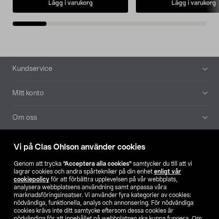
Lägg i varukorg
Lägg i varukorg
Sidfot
Kundservice
Mitt konto
Om oss
Aktuellt
Vi på Clas Ohlson använder cookies
Genom att trycka
”Acceptera alla cookies”
samtycker du till att vi
Våra bolag
lagrar cookies och andra spårtekniker på din enhet
enligt vår
cookiepolicy
för att förbättra upplevelsen på vår webbplats,
analysera webbplatsens användning samt anpassa våra
Hitta butik
marknadsföringsinsatser. Vi använder fyra kategorier av cookies:
nödvändiga, funktionella, analys och annonsering. För nödvändiga
cookies krävs inte ditt samtycke eftersom dessa cookies är
SE
NO
FI
nödvändiga för att innehållet på webbplatsen ska kunna fungera. Om