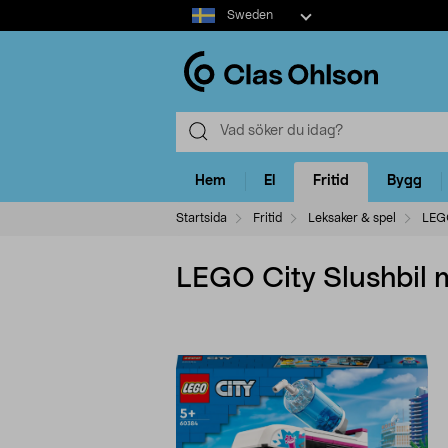
Select
Sweden
market
Hem
El
Fritid
Bygg
Startsida
Fritid
Leksaker & spel
LEG
LEGO City Slushbil 