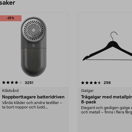
 saker
-25%
4.5av 5 stjärnor
recensioner
4.0av 5 stjärnor
recensioner
3251
256
Klädvård
Galgar
Noppborttagare batteridriven
Trägalgar med metallpi
8-pack
Vårda kläder och andra textilier –
ta bort noppor och ludd.
Elegant och gedigen galge a
Noppborttagaren fräs...
och metall – finns i flera färg
Galge med sv...