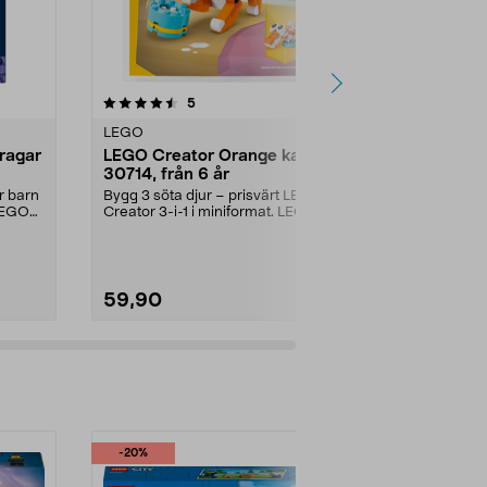
4.5 av 5 stjärnor
recensioner
5.0
5
2
LEGO
LEGO
ragar
LEGO Creator Orange katt
LEGO Botan
30714, från 6 år
Ängsblomm
minipåse, f
r barn
Bygg 3 söta djur – prisvärt LEGO
Prisvärt set i 
 LEGO
Creator 3-i-1 i miniformat. LEGO
projekt för n
Creator Orange...
Botanicals Äng
59,90
59,90
-20%