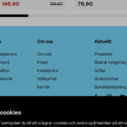
149,90
79,90
199,90
Lägg i varukorg
Lägg i varukorg
o
Om oss
Aktuellt
egistrera
Om oss
Presenter
enord
Press
Städ & rengöring
ation
Investerare
Grillar
istorik
Hållbarhet
Grästrimmer
Karriär
Solcellsbelysning
 cookies
”
samtycker du till att vi lagrar cookies och andra spårtekniker på din 