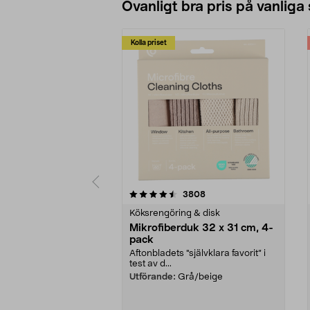
Ovanligt bra pris på vanliga
Kolla priset
5av 5 stjärnor
4.0av 5 stjärnor
recensioner
3808
Köksrengöring & disk
Mikrofiberduk 32 x 31 cm, 4-
pack
Aftonbladets "självklara favorit” i
test av d...
Utförande:
Grå/beige