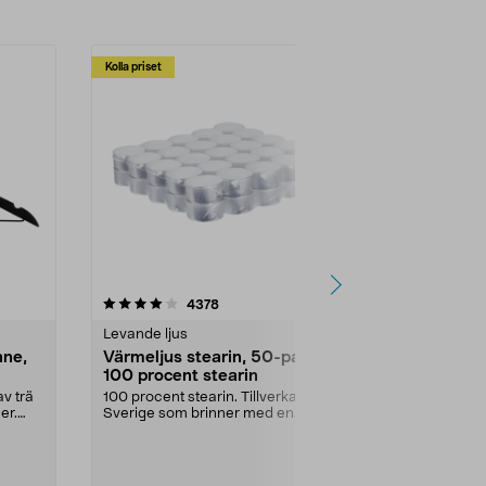
Kolla priset
Multibuy
4.5av 5 stjärnor
recensioner
4.5
4378
2
Levande ljus
Rengöringsm
nne,
Värmeljus stearin, 50-pack,
Bikarbonat
100 procent stearin
Ett allsidigt 
städning och 
v trä
100 procent stearin. Tillverkade i
ute. Städa med
er.
Sverige som brinner med en
vacker och sotfri ...