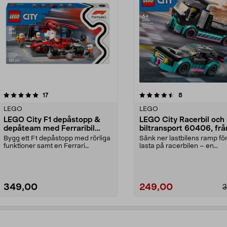
4.5av 5 stjärnor
recensioner
5.0av 5 stjärnor
recensioner
17
8
LEGO
LEGO
LEGO City F1 depåstopp &
LEGO City Racerbil och
depåteam med Ferraribil
biltransport 60406, frå
60443, från 6 år
Bygg ett F1 depåstopp med rörliga
Sänk ner lastbilens ramp för
funktioner samt en Ferrari
lasta på racerbilen – en
racerbilsmodell. LE...
spännande tävling vänt...
349,00
249,00
3
Lägg i varukorg
Lägg i varukorg