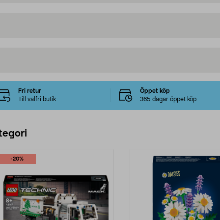
Fri retur
Öppet köp
Till valfri butik
365 dagar öppet köp
tegori
-20%