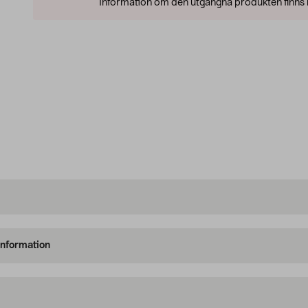
Information om den utgångna produkten finns l
information