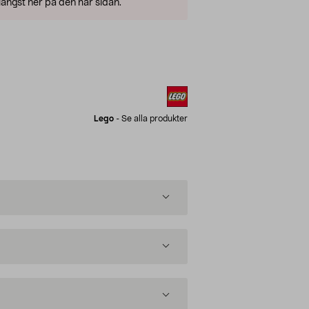
ängst ner på den här sidan.
Lego
-
Se alla produkter