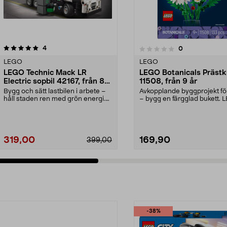
recensioner
4.5 av 5 stjärnor
4
recensioner
0
0.0 av 5 stjärnor
LEGO
LEGO
LEGO Technic Mack LR
LEGO Botanicals Prästk
Electric sopbil 42167, från 8
11508, från 9 år
år
Bygg och sätt lastbilen i arbete –
Avkopplande byggprojekt fö
håll staden ren med grön energi.
– bygg en färgglad bukett.
LEGO Technic...
Botanicals Präs...
319,00
169,90
399,00
-38%