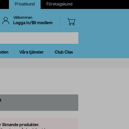
Privatkund
Företagskund
Välkommen
Logga in/Bli medlem
nden
Våra tjänster
Club Clas
t
er
liknande produkter.