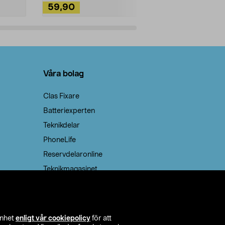
59,90
49,90
Lägg i varukorg
Lägg
Våra bolag
Clas Fixare
Batteriexperten
Teknikdelar
PhoneLife
Reservdelaronline
Teknikmagasinet
enhet
enligt vår cookiepolicy
för att