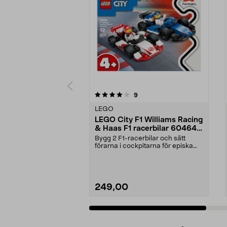
0av 5 stjärnor
5.0av 5 stjärnor
recensioner
9
LEGO
LEGO City F1 Williams Racing
& Haas F1 racerbilar 60464,
från 4 år
Bygg 2 F1-racerbilar och sätt
förarna i cockpitarna för episka
tävlingar. LEGO C...
249,00
Lägg i varukorg