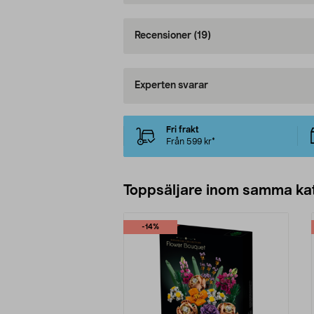
Recensioner
(19)
Experten svarar
Fri frakt
Från 599 kr*
Toppsäljare inom samma ka
-14%