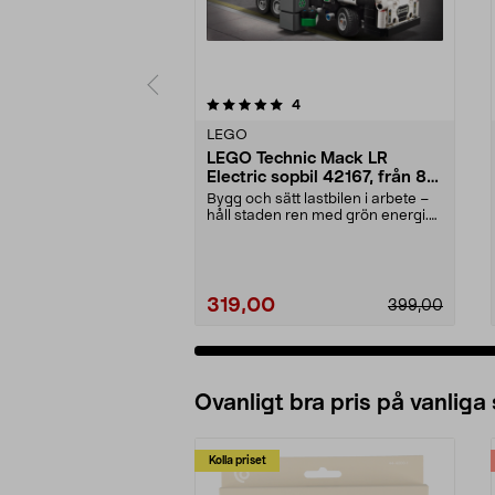
0 av 5 stjärnor
recensioner
4
0.0 av 5 stjärnor
LEGO
LEGO Technic Mack LR
Electric sopbil 42167, från 8
år
Bygg och sätt lastbilen i arbete –
håll staden ren med grön energi.
LEGO Technic...
319,00
399,00
Ovanligt bra pris på vanliga
Kolla priset