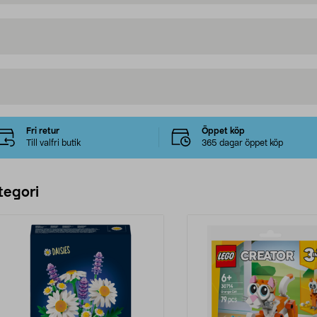
Fri retur
Öppet köp
Till valfri butik
365 dagar öppet köp
tegori