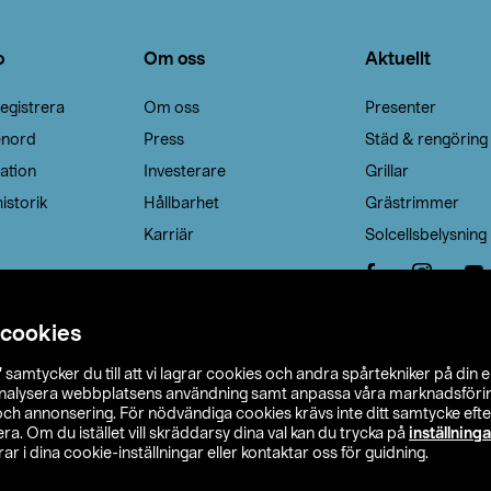
o
Om oss
Aktuellt
egistrera
Om oss
Presenter
enord
Press
Städ & rengöring
ation
Investerare
Grillar
istorik
Hållbarhet
Grästrimmer
Karriär
Solcellsbelysning
 cookies
”
samtycker du till att vi lagrar cookies och andra spårtekniker på din 
analysera webbplatsens användning samt anpassa våra marknadsförings
 och annonsering. För nödvändiga cookies krävs inte ditt samtycke ef
a. Om du istället vill skräddarsy dina val kan du trycka på
inställninga
r i dina cookie-inställningar eller kontaktar oss för guidning.
s Ohlson
Köpvillkor
Privacy statement
Klubbvillkor
H