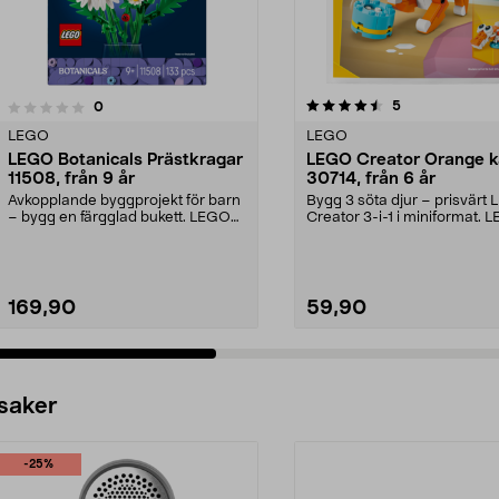
4.5 av 5 stjärnor
4.5 av 5 stjärnor
recensioner
5
recensioner
0
LEGO
LEGO
LEGO Botanicals Prästkragar
LEGO Creator Orange k
11508, från 9 år
30714, från 6 år
Avkopplande byggprojekt för barn
Bygg 3 söta djur – prisvärt
– bygg en färgglad bukett. LEGO
Creator 3-i-1 i miniformat. 
Botanicals Präs...
Creator Orange...
169,90
59,90
 saker
-25%