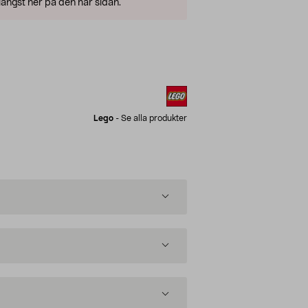
ängst ner på den här sidan.
Lego
-
Se alla produkter