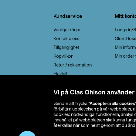
Sidfot
Kundservice
Mitt kont
Vanliga frågor
Logga in/R
Kontakta oss
Glömt lös
Tillgänglighet
Min inform
Köpvillkor
Min orderh
Retur / reklamation
Elavfall
Cookie policy
Leveransalternativ
Vi på Clas Ohlson använder
Genom att trycka
”Acceptera alla cookies
förbättra upplevelsen på vår webbplats, 
cookies: nödvändiga, funktionella, analys
innehållet på webbplatsen ska kunna funger
återkallas när som helst genom att du ändra
© 2026 Cla