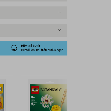
Hämta i butik
Beställ online, från butikslager
-14%