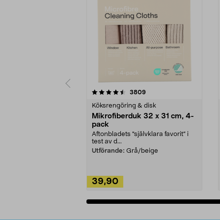
5av 5 stjärnor
4.0av 5 stjärnor
recensioner
3809
Köksrengöring & disk
Mikrofiberduk 32 x 31 cm, 4-
pack
Aftonbladets "självklara favorit” i
test av d...
Utförande:
Grå/beige
39,90
Lägg i varukorg