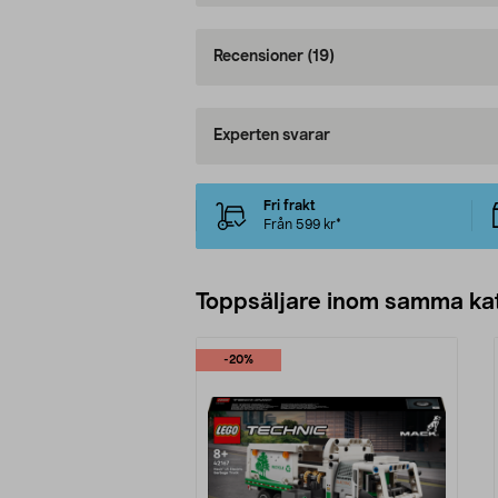
Recensioner
(19)
Experten svarar
Fri frakt
Från 599 kr*
Toppsäljare inom samma ka
-20%