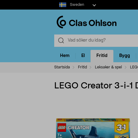
Select
Sweden
market
Hem
El
Fritid
Bygg
Startsida
Fritid
Leksaker & spel
LEG
LEGO Creator 3-i-1 D