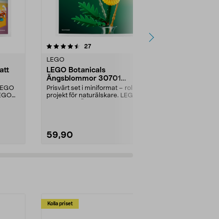
5.0 av 5 stjärnor
recensioner
5.0
27
2
LEGO
LEGO
att
LEGO Botanicals
LEGO Blom
Ängsblommor 30701
10280, 18+
minipåse, från 9 år
 LEGO
Prisvärt set i miniformat – roligt
Bygg din ege
LEGO
projekt för naturälskare. LEGO
LEGO Blommo
Botanicals Äng...
kreativt som fö
59,90
599,00
Kolla priset
Multibuy