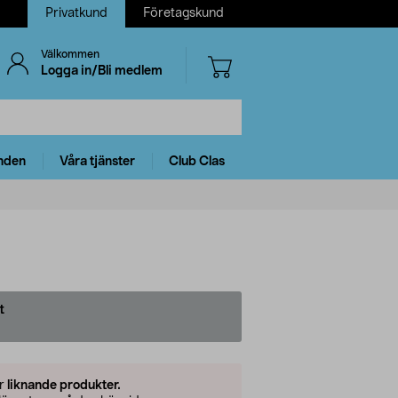
Privatkund
Företagskund
Välkommen
Logga in/Bli medlem
nden
Våra tjänster
Club Clas
t
er
liknande produkter.