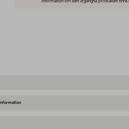
Information om den utgångna produkten finns l
information