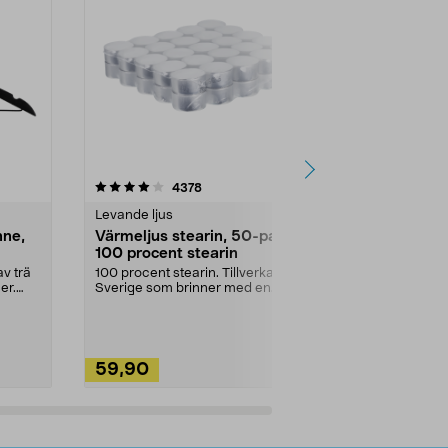
4.5av 5 stjärnor
recensioner
4.5
4378
2
Levande ljus
Rengöringsm
nne,
Värmeljus stearin, 50-pack,
Bikarbonat
100 procent stearin
Ett allsidigt 
städning och 
v trä
100 procent stearin. Tillverkade i
ute. Städa med
er.
Sverige som brinner med en
vacker och sotfri ...
59,90
49,90
Lägg i varukorg
Lägg