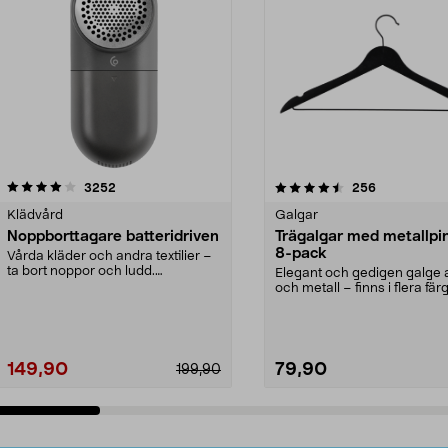
4.5av 5 stjärnor
recensioner
4.0av 5 stjärnor
recensioner
3252
256
Klädvård
Galgar
Noppborttagare batteridriven
Trägalgar med metallpi
8-pack
Vårda kläder och andra textilier –
ta bort noppor och ludd.
Elegant och gedigen galge a
Noppborttagaren fräs...
och metall – finns i flera färg
Galge med sv...
149,90
79,90
199,90
Lägg i varukorg
Lägg i varukorg