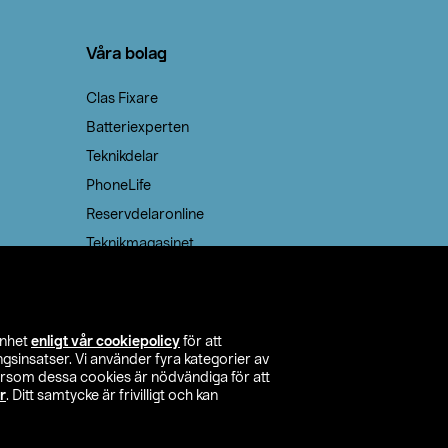
Våra bolag
Clas Fixare
Batteriexperten
Teknikdelar
PhoneLife
Reservdelaronline
Teknikmagasinet
enhet
enligt vår cookiepolicy
för att
insatser. Vi använder fyra kategorier av
tersom dessa cookies är nödvändiga för att
r
. Ditt samtycke är frivilligt och kan
itta butik