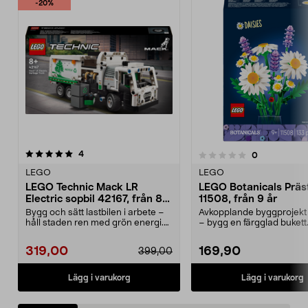
-20%
recensioner
4.5 av 5 stjärnor
4
recensioner
0
0.0 av 5 stjärnor
LEGO
LEGO
LEGO Technic Mack LR
LEGO Botanicals Präs
Electric sopbil 42167, från 8
11508, från 9 år
år
Bygg och sätt lastbilen i arbete –
Avkopplande byggprojekt 
håll staden ren med grön energi.
– bygg en färgglad buket
LEGO Technic...
Botanicals Präs...
319,00
169,90
399,00
Lägg i varukorg
Lägg i varukorg