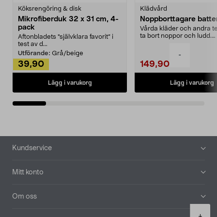
Köksrengöring & disk
Klädvård
Mikrofiberduk 32 x 31 cm, 4-
Noppborttagare batter
pack
Vårda kläder och andra tex
ta bort noppor och ludd.
Aftonbladets "självklara favorit” i
Noppborttagaren fräs...
test av d...
Utförande:
Grå/beige
-
39,90
149,90
Lägg i varukorg
Lägg i varukorg
Sidfot
Kundservice
Mitt konto
Om oss
Product
+