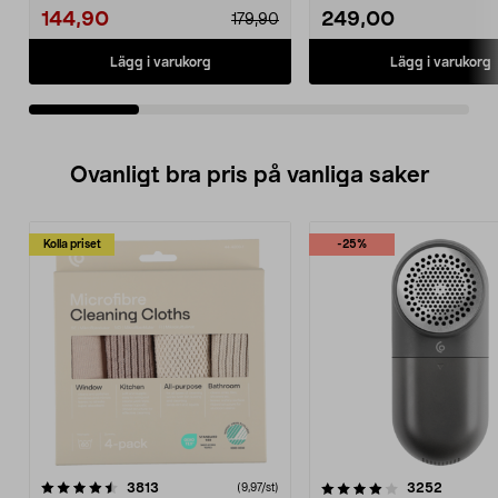
144,90
249,00
179,90
Lägg i varukorg
Lägg i varukorg
Ovanligt bra pris på vanliga saker
Kolla priset
-25%
4.0av 5 stjärnor
recensioner
4.5av 5 stjärnor
recensio
3813
3252
(9,97/st)