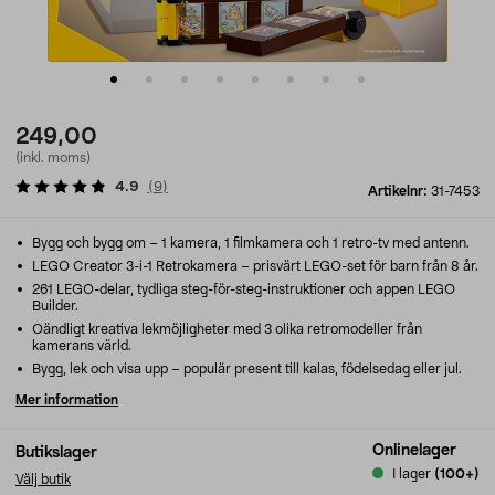
249,00
(inkl. moms)
4.9
(
9
)
Artikelnr:
31-7453
Bygg och bygg om – 1 kamera, 1 filmkamera och 1 retro-tv med antenn.
LEGO Creator 3-i-1 Retrokamera – prisvärt LEGO-set för barn från 8 år.
261 LEGO-delar, tydliga steg-för-steg-instruktioner och appen LEGO
Builder.
Oändligt kreativa lekmöjligheter med 3 olika retromodeller från
kamerans värld.
Bygg, lek och visa upp – populär present till kalas, födelsedag eller jul.
Mer information
Onlinelager
Butikslager
I lager
(100+)
Välj butik