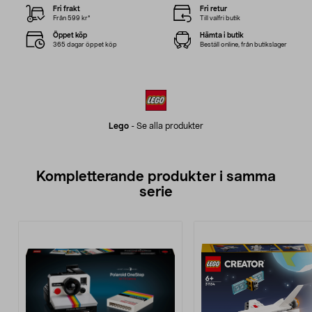
Fri frakt
Fri retur
Från 599 kr*
Till valfri butik
Öppet köp
Hämta i butik
365 dagar öppet köp
Beställ online, från butikslager
Lego
-
Se alla produkter
Kompletterande produkter i samma
serie