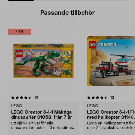
Passande tillbehör
-19%
4.5av 5 stjärnor
recensioner
5.0av 5 stjärnor
recensioner
57
13
LEGO
LEGO
LEGO Creator 3-i-1 Mäktiga
LEGO Creator 3-i-1 Fl
dinosaurier 31058, från 7 år
med helikopter 31146,
år
Ett självklart val för alla
Bygg en helikopter, ett fly
dinsauriefantaster – 3 olika dinos i
eller 2 leksaksbilar och l
ett set. LEGO C...
börja! LEGO ...