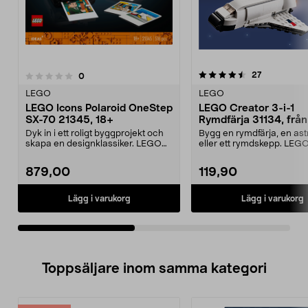
4.5av 5 stjärnor
5.0av 5 stjärnor
recensioner
27
recensioner
0
LEGO
LEGO
LEGO Icons Polaroid OneStep
LEGO Creator 3-i-1
SX-70 21345, 18+
Rymdfärja 31134, från
Dyk in i ett roligt byggprojekt och
Bygg en rymdfärja, en as
skapa en designklassiker. LEGO
eller ett rymdskepp. LEG
Icons – skapa...
Rymdfärja – tr...
879,00
119,90
Lägg i varukorg
Lägg i varukorg
Toppsäljare inom samma kategori