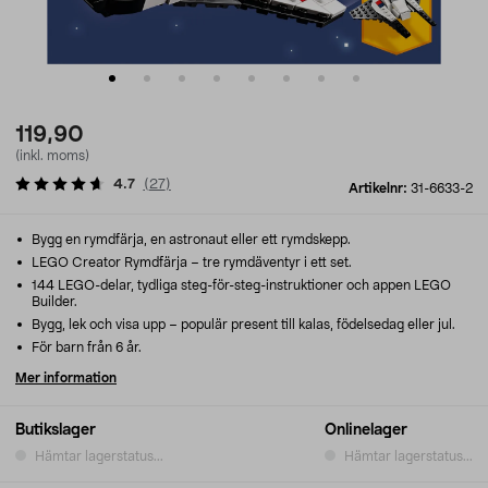
119,90
(inkl. moms)
4.7
(
27
)
Artikelnr:
31-6633-2
Bygg en rymdfärja, en astronaut eller ett rymdskepp.
LEGO Creator Rymdfärja – tre rymdäventyr i ett set.
144 LEGO-delar, tydliga steg-för-steg-instruktioner och appen LEGO
Builder.
Bygg, lek och visa upp – populär present till kalas, födelsedag eller jul.
För barn från 6 år.
Mer information
Butikslager
Onlinelager
Hämtar lagerstatus...
Hämtar lagerstatus...