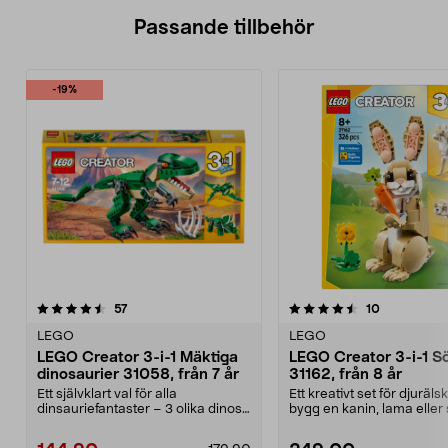
Passande tillbehör
-19%
4.5av 5 stjärnor
recensioner
4.5av 5 stjärnor
recensioner
57
10
LEGO
LEGO
LEGO Creator 3-i-1 Mäktiga
LEGO Creator 3-i-1 Sö
dinosaurier 31058, från 7 år
31162, från 8 år
Ett självklart val för alla
Ett kreativt set för djuräls
dinsauriefantaster – 3 olika dinos i
bygg en kanin, lama eller 
ett set. LEGO C...
LEGO Creator S...