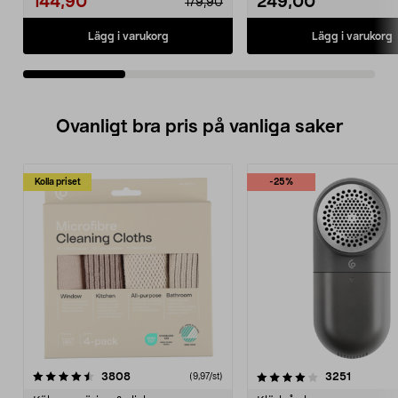
144,90
249,00
179,90
Lägg i varukorg
Lägg i varukorg
Ovanligt bra pris på vanliga saker
Kolla priset
-25%
4.0av 5 stjärnor
recensioner
4.5av 5 stjärnor
recensio
3808
3251
(9,97/st)