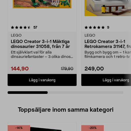
5.0av 5 stjärnor
recensioner
4.5av 5 stjärnor
recensioner
57
9
LEGO
LEGO
LEGO Creator 3-i-1 Mäktiga
LEGO Creator 3-i-1
dinosaurier 31058, från 7 år
Retrokamera 31147, fr
Ett självklart val för alla
Bygg och bygg om – 1 kam
dinsauriefantaster – 3 olika dinos i
filmkamera och 1 retro-t
ett set. LEGO C...
antenn. LEGO Creato...
144,90
249,00
179,90
Lägg i varukorg
Lägg i varukorg
Toppsäljare inom samma kategori
-14%
-20%