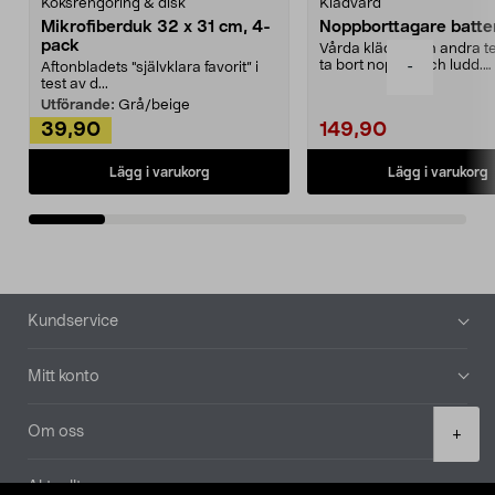
Köksrengöring & disk
Klädvård
Mikrofiberduk 32 x 31 cm, 4-
Noppborttagare batter
pack
Vårda kläder och andra tex
ta bort noppor och ludd.
-
Aftonbladets "självklara favorit” i
Noppborttagaren fräs...
test av d...
Utförande:
Grå/beige
39,90
149,90
Lägg i varukorg
Lägg i varukorg
Sidfot
Kundservice
Mitt konto
Product
Om oss
+
quantity
Aktuellt