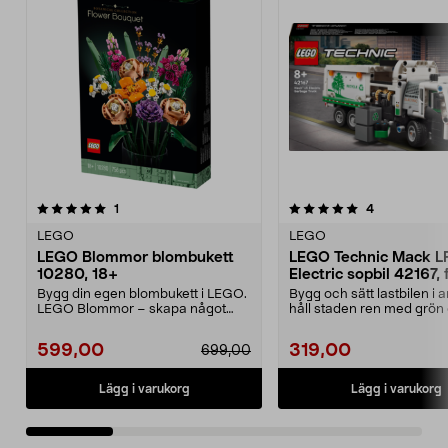
5.0 av 5 stjärnor
recensioner
recensioner
1
4
0.0 av 5 stjärnor
LEGO
LEGO
LEGO Blommor blombukett
LEGO Technic Mack L
10280, 18+
Electric sopbil 42167, 
år
Bygg din egen blombukett i LEGO.
Bygg och sätt lastbilen i 
LEGO Blommor – skapa något
håll staden ren med grön 
kreativt som förtjän...
LEGO Technic...
599,00
319,00
699,00
Lägg i varukorg
Lägg i varukorg