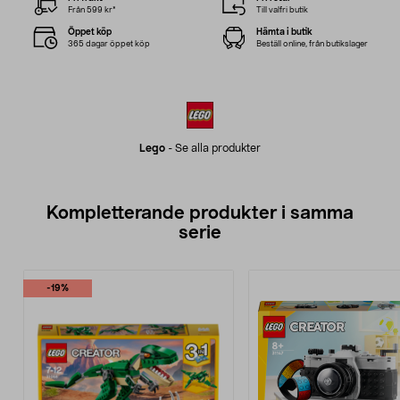
Från 599 kr*
Till valfri butik
Öppet köp
Hämta i butik
365 dagar öppet köp
Beställ online, från butikslager
Lego
-
Se alla produkter
Kompletterande produkter i samma
serie
-19%