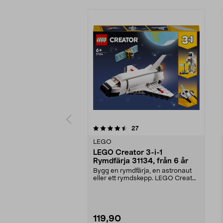
5av 5 stjärnor
3.5av 5 stjärnor
recensioner
27
LEGO
LEGO Creator 3-i-1
Rymdfärja 31134, från 6 år
Bygg en rymdfärja, en astronaut
eller ett rymdskepp. LEGO Creator
Rymdfärja – tr...
119,90