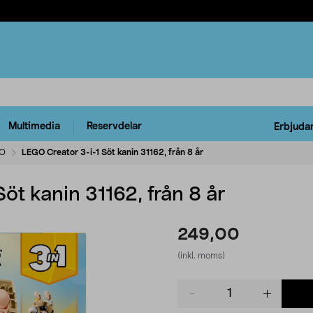
Multimedia
Reservdelar
Erbjuda
O
LEGO Creator 3-i-1 Söt kanin 31162, från 8 år
öt kanin 31162, från 8 år
249,00
(inkl. moms)
Product
quantity