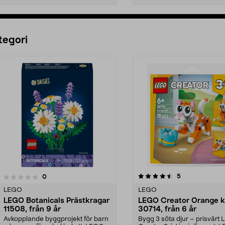
Lägg i varukorg
Lägg i varukorg
tegori
4.5 av 5 stjärnor
4.5 av 5 stjärnor
recensioner
5
recensioner
0
LEGO
LEGO
LEGO Botanicals Prästkragar
LEGO Creator Orange k
11508, från 9 år
30714, från 6 år
Avkopplande byggprojekt för barn
Bygg 3 söta djur – prisvärt