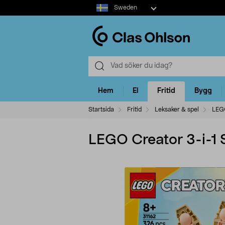
Select
Sweden
market
Hem
El
Fritid
Bygg
Startsida
Fritid
Leksaker & spel
LEG
LEGO Creator 3-i-1 S