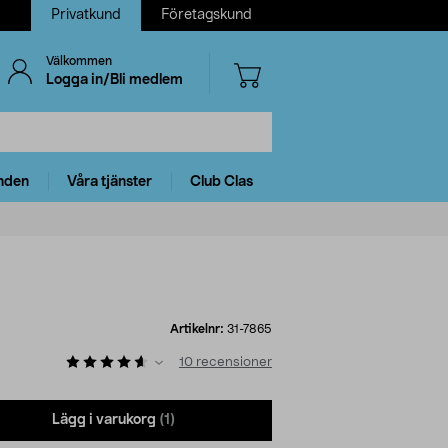
Privatkund
Företagskund
Välkommen
Logga in/Bli medlem
nden
Våra tjänster
Club Clas
Artikelnr:
31-7865
10
recensioner
Lägg i varukorg
(1)