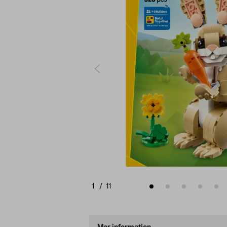
1
/
11