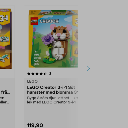
Nyhet
recensioner
3
0.0 av 5 stjärnor
LEGO
LEGO
LEGO Creator 3-i-1 Söt
LEGO Creat
 från
hamster med blomma 31376,
Sköldpadda
från 7 år
31377, från 
 en
Bygg 3 söta djur i ett set – kreativ
Samma klossar
ller
lek med LEGO Creator 3-i-1. LEGO
3 söta djur. 
Creator Sö...
Sköldpadda m
119,90
119,90