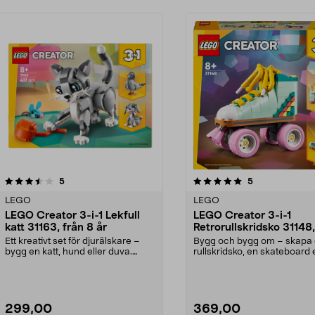
5.0av 5 stjärnor
recensioner
4.5av 5 stjärnor
recensioner
5
5
LEGO
LEGO
LEGO Creator 3-i-1 Lekfull
LEGO Creator 3-i-1
katt 31163, från 8 år
Retrorullskridsko 31148,
8 år
Ett kreativt set för djurälskare –
Bygg och bygg om – skapa
bygg en katt, hund eller duva.
rullskridsko, en skateboard e
LEGO Creator L...
en bergsprängare! ...
299,00
369,00