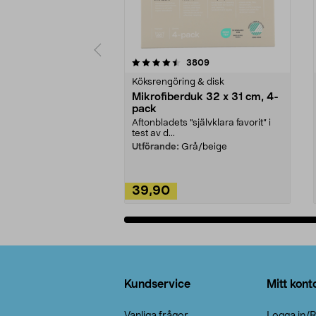
5av 5 stjärnor
4.0av 5 stjärnor
recensioner
3809
Köksrengöring & disk
Mikrofiberduk 32 x 31 cm, 4-
pack
Aftonbladets "självklara favorit” i
test av d...
Utförande:
Grå/beige
39,90
Lägg i varukorg
Sidfot
Kundservice
Mitt kont
Vanliga frågor
Logga in/R