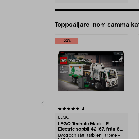
Lägg i varukorg
Toppsäljare inom samma ka
-20%
0 av 5 stjärnor
recensioner
4
0.0 av 5 stjärnor
LEGO
LEGO Technic Mack LR
Electric sopbil 42167, från 8
år
Bygg och sätt lastbilen i arbete –