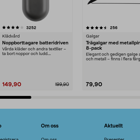
4.5av 5 stjärnor
recensioner
4.0av 5 stjärnor
recensioner
3252
256
Klädvård
Galgar
Noppborttagare batteridriven
Trägalgar med metallpi
8-pack
Vårda kläder och andra textilier –
ta bort noppor och ludd.
Elegant och gedigen galge a
Noppborttagaren fräs...
och metall – finns i flera färg
Galge med sv...
149,90
79,90
199,90
Lägg i varukorg
Lägg i varukorg
o
Om oss
Aktuellt
egistrera
Om oss
Presenter