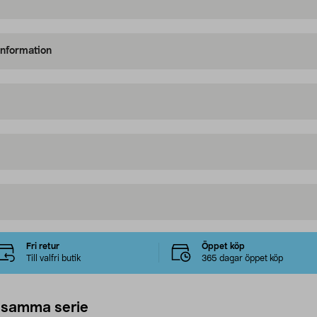
information
Fri retur
Öppet köp
Till valfri butik
365 dagar öppet köp
 samma serie