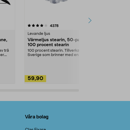
4.5av 5 stjärnor
recensioner
4.5
4378
2
Levande ljus
Rengöringsm
nne,
Värmeljus stearin, 50-pack,
Bikarbonat
100 procent stearin
Ett allsidigt 
städning och 
v trä
100 procent stearin. Tillverkade i
ute. Städa med
er.
Sverige som brinner med en
vacker och sotfri ...
59,90
49,90
Lägg i varukorg
Lägg
Våra bolag
Clas Fixare