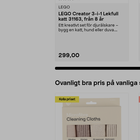
LEGO
LEGO Creator 3-i-1 Lekfull
katt 31163, från 8 år
Ett kreativt set för djurälskare –
bygg en katt, hund eller duva.
LEGO Creator L...
299,00
Lägg i varukorg
Ovanligt bra pris på vanliga
Kolla priset