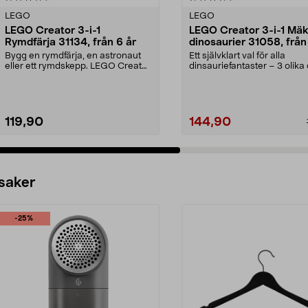
LEGO
LEGO
LEGO Creator 3-i-1
LEGO Creator 3-i-1 Mäk
Rymdfärja 31134, från 6 år
dinosaurier 31058, från
Bygg en rymdfärja, en astronaut
Ett självklart val för alla
eller ett rymdskepp. LEGO Creator
dinsauriefantaster – 3 olika 
Rymdfärja – tr...
ett set. LEGO C...
119,90
144,90
Lägg i varukorg
Lägg i varukorg
 saker
-25%