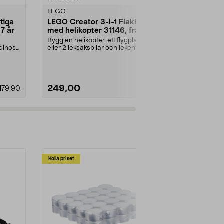
LEGO
LEGO
tiga
LEGO Creator 3-i-1 Flakbil
LEGO Creat
 7 år
med helikopter 31146, från 7
Retrorullsk
år
8 år
Bygg en helikopter, ett flygplan
Bygg och byg
dinos i
eller 2 leksaksbilar och leken kan
rullskridsko, 
börja! LEGO ...
en bergspräng
249,00
369,00
179,90
Lägg i varukorg
Lägg
Kolla priset
Multibuy