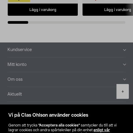
Lägg i varukorg
Lägg i varukorg
Sidfot
Kundservice
Mitt konto
Om oss
Product
+
Aktuellt
quantity
Våra bolag
Vi på Clas Ohlson använder cookies
Hitta butik
Genom att trycka
”Acceptera alla cookies”
samtycker du till att vi
lagrar cookies och andra spårtekniker på din enhet
enligt vår