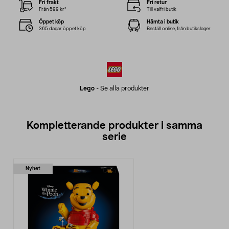
Fri frakt
Fri retur
Från 599 kr*
Till valfri butik
Öppet köp
Hämta i butik
365 dagar öppet köp
Beställ online, från butikslager
Lego
-
Se alla produkter
Kompletterande produkter i samma
serie
Nyhet