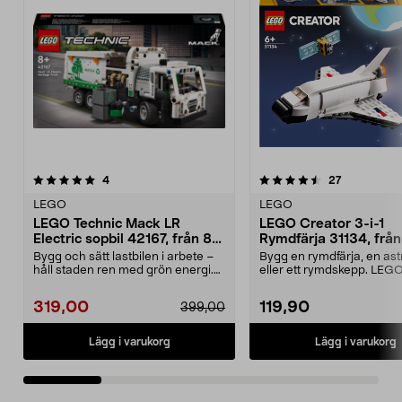
4.5 av 5 stjärnor
recensioner
recensioner
4
27
0.0 av 5 stjärnor
LEGO
LEGO
LEGO Technic Mack LR
LEGO Creator 3-i-1
Electric sopbil 42167, från 8
Rymdfärja 31134, från
år
Bygg och sätt lastbilen i arbete –
Bygg en rymdfärja, en as
håll staden ren med grön energi.
eller ett rymdskepp. LEG
LEGO Technic...
Rymdfärja – tr...
319,00
119,90
399,00
Lägg i varukorg
Lägg i varukorg