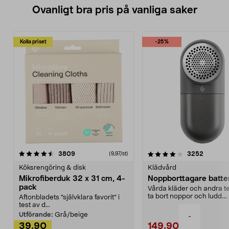
Ovanligt bra pris på vanliga saker
Kolla priset
-25%
4.0av 5 stjärnor
recensioner
4.5av 5 stjärnor
recensio
3809
3252
(9,97/st)
Köksrengöring & disk
Klädvård
Mikrofiberduk 32 x 31 cm, 4-
Noppborttagare batter
pack
Vårda kläder och andra tex
ta bort noppor och ludd.
Aftonbladets "självklara favorit” i
Noppborttagaren fräs...
test av d...
Utförande:
Grå/beige
-
39,90
149,90