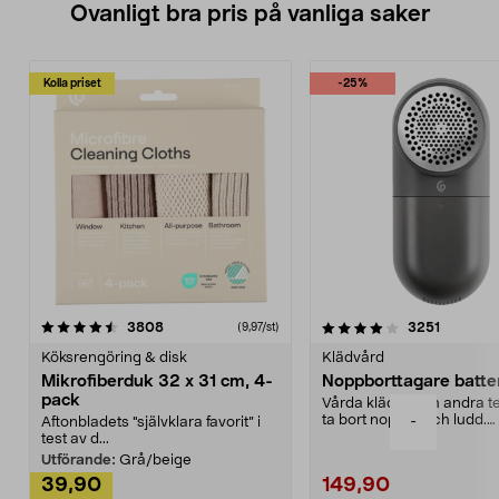
Ovanligt bra pris på vanliga saker
Kolla priset
-25%
4.0av 5 stjärnor
recensioner
4.5av 5 stjärnor
recensio
3808
3251
(9,97/st)
Köksrengöring & disk
Klädvård
Mikrofiberduk 32 x 31 cm, 4-
Noppborttagare batter
pack
Vårda kläder och andra tex
ta bort noppor och ludd.
-
Aftonbladets "självklara favorit” i
Noppborttagaren fräs...
test av d...
Utförande:
Grå/beige
39,90
149,90