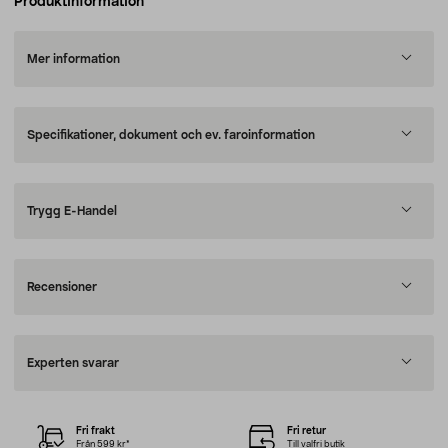
Produktinformation
Mer information
Specifikationer, dokument och ev. faroinformation
Trygg E-Handel
Recensioner
Experten svarar
Fri frakt
Fri retur
Från 599 kr*
Till valfri butik