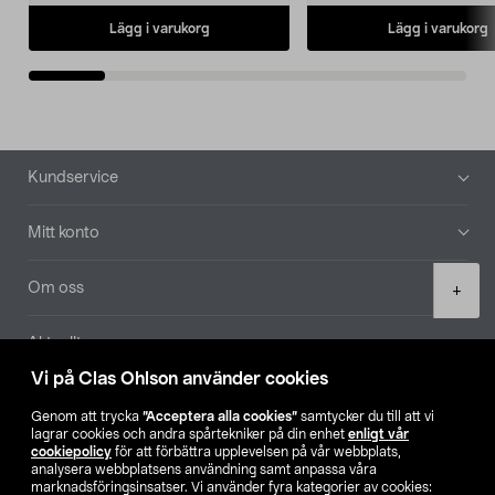
Lägg i varukorg
Lägg i varukorg
Sidfot
Kundservice
Mitt konto
Product
Om oss
+
quantity
Aktuellt
Vi på Clas Ohlson använder cookies
Våra bolag
Genom att trycka
”Acceptera alla cookies”
samtycker du till att vi
lagrar cookies och andra spårtekniker på din enhet
enligt vår
Hitta butik
cookiepolicy
för att förbättra upplevelsen på vår webbplats,
analysera webbplatsens användning samt anpassa våra
marknadsföringsinsatser. Vi använder fyra kategorier av cookies: