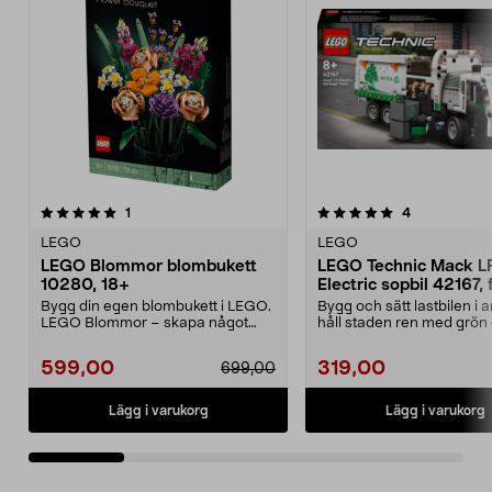
5.0 av 5 stjärnor
recensioner
recensioner
1
4
0.0 av 5 stjärnor
LEGO
LEGO
LEGO Blommor blombukett
LEGO Technic Mack L
10280, 18+
Electric sopbil 42167, 
år
Bygg din egen blombukett i LEGO.
Bygg och sätt lastbilen i 
LEGO Blommor – skapa något
håll staden ren med grön 
kreativt som förtjän...
LEGO Technic...
599,00
319,00
699,00
Lägg i varukorg
Lägg i varukorg