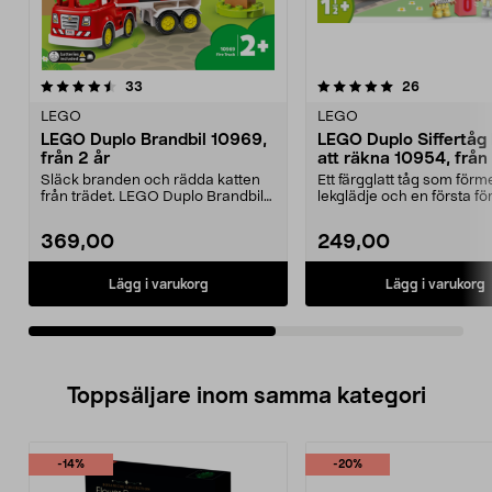
5.0av 5 stjärnor
recensioner
5.0av 5 stjärnor
recensione
33
26
LEGO
LEGO
LEGO Duplo Brandbil 10969,
LEGO Duplo Siffertåg 
från 2 år
att räkna 10954, från 
Släck branden och rädda katten
Ett färgglatt tåg som förm
från trädet. LEGO Duplo Brandbil
lekglädje och en första fö
– ett prisvärt L...
om siffror. L...
369,00
249,00
Lägg i varukorg
Lägg i varukorg
Toppsäljare inom samma kategori
-14%
-20%