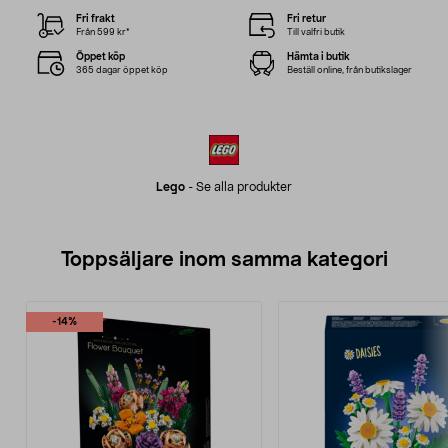
Fri frakt
Fri retur
Från 599 kr*
Till valfri butik
Öppet köp
Hämta i butik
365 dagar öppet köp
Beställ online, från butikslager
Lego
-
Se alla produkter
Toppsäljare inom samma kategori
-14%