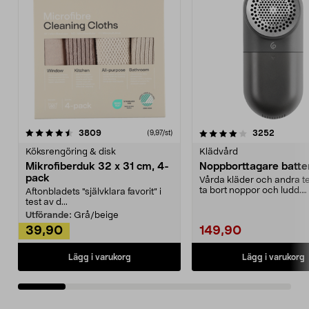
4.0av 5 stjärnor
recensioner
4.5av 5 stjärnor
recensio
3809
3252
(9,97/st)
Köksrengöring & disk
Klädvård
Mikrofiberduk 32 x 31 cm, 4-
Noppborttagare batter
pack
Vårda kläder och andra tex
ta bort noppor och ludd.
Aftonbladets "självklara favorit” i
Noppborttagaren fräs...
test av d...
Utförande:
Grå/beige
39,90
149,90
Lägg i varukorg
Lägg i varukorg