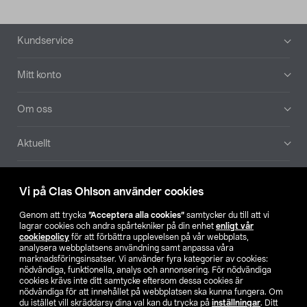
Sidfot
Kundservice
Mitt konto
Om oss
Aktuellt
Våra bolag
Vi på Clas Ohlson använder cookies
Hitta butik
Genom att trycka
”Acceptera alla cookies”
samtycker du till att vi
lagrar cookies och andra spårtekniker på din enhet
enligt vår
cookiepolicy
för att förbättra upplevelsen på vår webbplats,
SE
NO
FI
analysera webbplatsens användning samt anpassa våra
marknadsföringsinsatser. Vi använder fyra kategorier av cookies:
nödvändiga, funktionella, analys och annonsering. För nödvändiga
cookies krävs inte ditt samtycke eftersom dessa cookies är
nödvändiga för att innehållet på webbplatsen ska kunna fungera. Om
du istället vill skräddarsy dina val kan du trycka på
inställningar
. Ditt