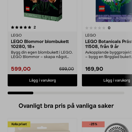
recensioner
4.5 av 5 stjärnor
2
recensioner
0
0.0 av 5 stjärnor
LEGO
LEGO
LEGO Blommor blombukett
LEGO Botanicals Präs
10280, 18+
11508, från 9 år
Bygg din egen blombukett i LEGO.
Avkopplande byggprojekt 
LEGO Blommor – skapa något
– bygg en färgglad buket
kreativt som förtjän...
Botanicals Präs...
599,00
169,90
699,00
Lägg i varukorg
Lägg i varukorg
Ovanligt bra pris på vanliga saker
Kolla priset
-25%