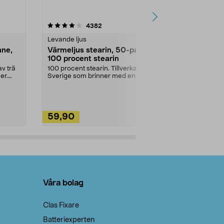
4.5av 5 stjärnor
recensioner
4.5
4382
2
Levande ljus
Rengöringsm
nne,
Värmeljus stearin, 50-pack,
Bikarbonat
100 procent stearin
Ett allsidigt 
städning och 
v trä
100 procent stearin. Tillverkade i
ute. Städa med
er.
Sverige som brinner med en
vacker och sotfri ...
59,90
49,90
Lägg i varukorg
Lägg
Våra bolag
Clas Fixare
Batteriexperten