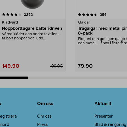
4.5av 5 stjärnor
recensioner
4.0av 5 stjärnor
recensioner
3252
256
Klädvård
Galgar
Noppborttagare batteridriven
Trägalgar med metallpi
8-pack
Vårda kläder och andra textilier –
ta bort noppor och ludd.
Elegant och gedigen galge a
Noppborttagaren fräs...
och metall – finns i flera färg
Galge med sv...
149,90
79,90
199,90
Lägg i varukorg
Lägg i varukorg
o
Om oss
Aktuellt
egistrera
Om oss
Presenter
enord
Press
Städ & rengöring