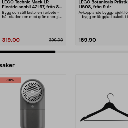
LEGO Technic Mack LR
LEGO Botanicals Prästk
Electric sopbil 42167, från 8
11508, från 9 år
år
Bygg och sätt lastbilen i arbete –
Avkopplande byggprojekt fö
håll staden ren med grön energi.
– bygg en färgglad bukett.
LEGO Technic...
Botanicals Präs...
319,00
169,90
399,00
 saker
-25%