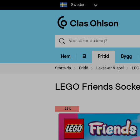
Select
Sweden
market
Hem
El
Fritid
Bygg
Startsida
Fritid
Leksaker & spel
LEG
LEGO Friends Socker
-25%