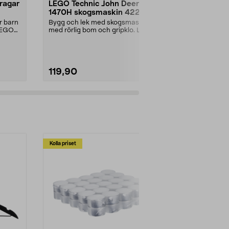
ragar
LEGO Technic John Deere
LEGO Botan
1470H skogsmaskin 42218,
Ängsblomm
från 7 år
minipåse, f
r barn
Bygg och lek med skogsmaskin
Prisvärt set i 
 LEGO
med rörlig bom och gripklo. LEGO
projekt för n
Technic John Deere...
Botanicals Äng
119,90
59,90
Kolla priset
Multibuy