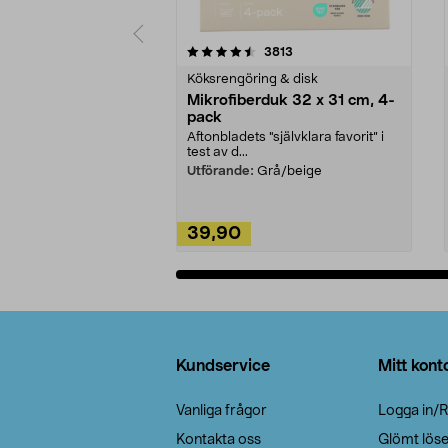
5av 5 stjärnor
4.0av 5 stjärnor
recensioner
3813
Köksrengöring & disk
Mikrofiberduk 32 x 31 cm, 4-
pack
Aftonbladets "självklara favorit” i
test av d...
Utförande:
Grå/beige
39,90
Lägg i varukorg
Sidfot
Kundservice
Mitt kont
Vanliga frågor
Logga in/R
Kontakta oss
Glömt lös