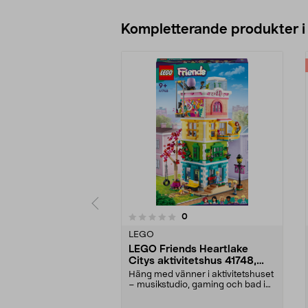
Kompletterande produkter i
4.5av 5 stjärnor
recensioner
0
0 av 5 stjärnor
LEGO
LEGO Friends Heartlake
Citys aktivitetshus 41748,
från 9 år
Häng med vänner i aktivitetshuset
– musikstudio, gaming och bad i
poolen. LEGO F...