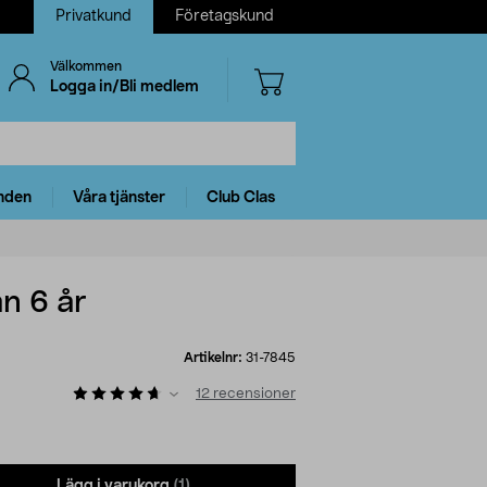
Privatkund
Företagskund
Välkommen
Logga in/Bli medlem
nden
Våra tjänster
Club Clas
n 6 år
Artikelnr:
31-7845
12
recensioner
Lägg i varukorg
(1)