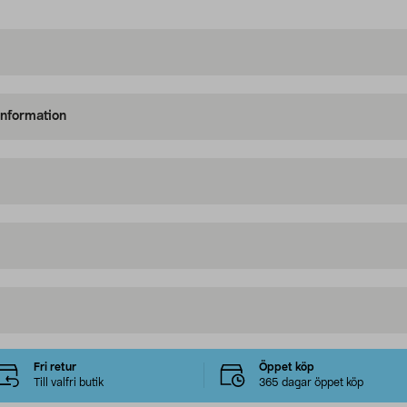
information
Fri retur
Öppet köp
Till valfri butik
365 dagar öppet köp