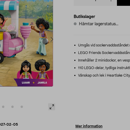
quantity
Butikslager
Hämtar lagerstatus...
Umgås vid sockervaddsståndet me
LEGO Friends Sockervaddsstånd 
Innehåller 2 minidockor, en vespa 
110 LEGO-delar, tydliga instruk
Vänskap och lek i Heartlake City –
027-02-05
Mer information