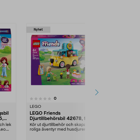
Nyhet
recensioner
0
LEGO
sbil
LEGO Friends
5,
Djurtillbehörsbil 42678, från
6 år
ch lek
Kör ut djurtillbehör och skapa
Leo.
roliga äventyr med husdjuren i
Heartlake City. LE...