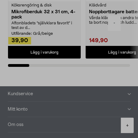
Köksrengöring & disk
Klädvård
Mikrofiberduk 32 x 31 cm, 4-
Noppborttagare batter
pack
Vårda kläder och andra tex
ta bort noppor och ludd.
-
Aftonbladets "självklara favorit” i
Noppborttagaren fräs...
test av d...
Utförande:
Grå/beige
39,90
149,90
Lägg i varukorg
Lägg i varukorg
Sidfot
Kundservice
Mitt konto
Product
Om oss
+
quantity