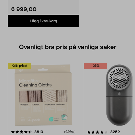
Standard Edition – korta ...
6 999,00
Lägg i varukorg
Ovanligt bra pris på vanliga saker
Kolla priset
-25%
4.0av 5 stjärnor
recensioner
4.5av 5 stjärnor
recensio
3813
3252
(9,97/st)