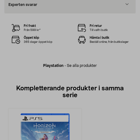
Experten svarar
Fri frakt
Fri retur
Från 599 kr*
Till valfri butik
Öppet köp
Hämta i butik
365 dagar öppet köp
Beställ online, från butikslager
Playstation
-
Se alla produkter
Kompletterande produkter i samma
serie