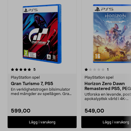
1.0 av 5 stjärnor
recensioner
5.0 av 5 stjärnor
recensioner
5
1
PlayStation spel
PlayStation spel
Gran Turismo 7, PS5
Horizon Zero Dawn
Remastered PS5, PEG
En verklighetstrogen bilsimulator
med mängder av spellägen. Gran
Utforska en levande, post
Turismo 7 – den...
apokalyptisk värld i 4K-
upplösning. Horizon Zero 
599,00
549,00
Lägg i varukorg
Lägg i varukorg