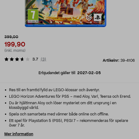
399,00
199,90
(inkl. moms)
3.7
(
3
)
Artikelnr:
39-4106
Erbjudandet gäller till
2027-02-05
Res till en framtid fylld av LEGO-klossar och äventyr.
LEGO Horizon Adventures för PS5 – med Aloy, Varl, Teersa och Erend.
Du är hjältinnan Aloy och löser mysteriet om ditt ursprung i en
klossbyggd värld.
Spela och samarbeta med vänner både online och offline.
Ett spel för Playstation 5 (PS5), PEGI 7 – rekommenderas för spelare
över 7 år.
Mer information