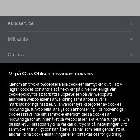
Sidfot
Kundservice
Mitt konto
Om oss
Aktuellt
Vi på Clas Ohlson använder cookies
Genom att trycka
”Acceptera alla cookies”
samtycker du till att vi
Våra bolag
lagrar cookies och andra spårtekniker på din enhet
enligt vår
cookiepolicy
för att förbättra upplevelsen på vår webbplats,
analysera webbplatsens användning samt anpassa våra
Hitta butik
marknadsföringsinsatser. Vi använder fyra kategorier av cookies:
nödvändiga, funktionella, analys och annonsering. För nödvändiga
cookies krävs inte ditt samtycke eftersom dessa cookies är
SE
NO
FI
nödvändiga för att innehållet på webbplatsen ska kunna fungera. Om
du istället vill skräddarsy dina val kan du trycka på
inställningar
. Ditt
samtycke är frivilligt och kan återkallas när som helst genom att du
ändrar i dina cookie-inställningar eller kontaktar oss för guidning.