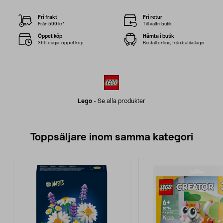
Fri frakt
Fri retur
Från 599 kr*
Till valfri butik
Öppet köp
Hämta i butik
365 dagar öppet köp
Beställ online, från butikslager
Lego
-
Se alla produkter
Toppsäljare inom samma kategori