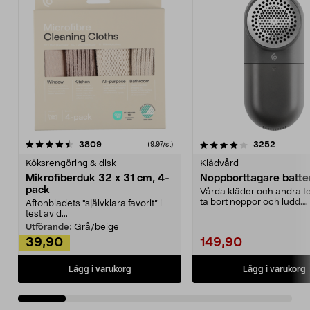
4.0av 5 stjärnor
recensioner
4.5av 5 stjärnor
recensio
3809
3252
(9,97/st)
Köksrengöring & disk
Klädvård
Mikrofiberduk 32 x 31 cm, 4-
Noppborttagare batter
pack
Vårda kläder och andra tex
ta bort noppor och ludd.
Aftonbladets "självklara favorit” i
Noppborttagaren fräs...
test av d...
Utförande:
Grå/beige
39,90
149,90
Lägg i varukorg
Lägg i varukorg