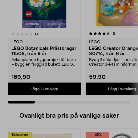
4.5 av 5 stjärnor
4.5 av 5 stjärnor
recensioner
5
recensioner
0
LEGO
LEGO
LEGO Botanicals Prästkragar
LEGO Creator Orange
11508, från 9 år
30714, från 6 år
Avkopplande byggprojekt för barn
Bygg 3 söta djur – prisvä
– bygg en färgglad bukett. LEGO
Creator 3-i-1 i miniforma
Botanicals Präs...
Creator Orange...
169,90
59,90
Lägg i varukorg
Lägg i varukorg
Ovanligt bra pris på vanliga saker
Kolla priset
-25%