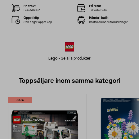
Fri frakt
Fri retur
Från 599 kr*
Till valfri butik
Öppet köp
Hämta i butik
365 dagar öppet köp
Beställ online, från butikslager
Lego
-
Se alla produkter
Toppsäljare inom samma kategori
-20%