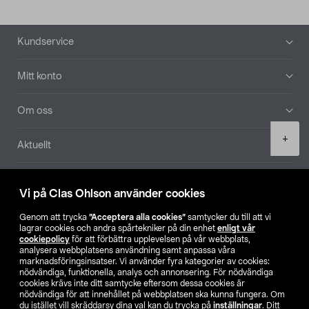
Sidfot
Kundservice
Mitt konto
Om oss
Product
+
Aktuellt
quantity
Våra bolag
Vi på Clas Ohlson använder cookies
Hitta butik
Genom att trycka
”Acceptera alla cookies”
samtycker du till att vi
lagrar cookies och andra spårtekniker på din enhet
enligt vår
cookiepolicy
för att förbättra upplevelsen på vår webbplats,
SE
NO
FI
analysera webbplatsens användning samt anpassa våra
marknadsföringsinsatser. Vi använder fyra kategorier av cookies:
nödvändiga, funktionella, analys och annonsering. För nödvändiga
cookies krävs inte ditt samtycke eftersom dessa cookies är
nödvändiga för att innehållet på webbplatsen ska kunna fungera. Om
du istället vill skräddarsy dina val kan du trycka på
inställningar
. Ditt