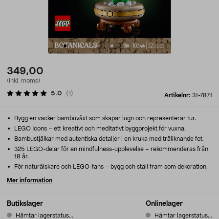
349,00
(inkl. moms)
5.0
(
1
)
Artikelnr:
31-7871
Bygg en vacker bambuväxt som skapar lugn och representerar tur.
LEGO Icons – ett kreativt och meditativt byggprojekt för vuxna.
Bambustjälkar med autentiska detaljer i en kruka med träliknande fot.
325 LEGO-delar för en mindfulness-upplevelse – rekommenderas från
18 år.
För naturälskare och LEGO-fans – bygg och ställ fram som dekoration.
Mer information
Butikslager
Onlinelager
Hämtar lagerstatus...
Hämtar lagerstatus...