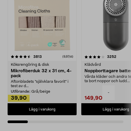
4.0av 5 stjärnor
recensioner
4.5av 5 stjärnor
recensio
3813
3252
(9,97/st)
Köksrengöring & disk
Klädvård
Mikrofiberduk 32 x 31 cm, 4-
Noppborttagare batter
pack
Vårda kläder och andra tex
ta bort noppor och ludd.
Aftonbladets "självklara favorit” i
Noppborttagaren fräs...
test av d...
Utförande:
Grå/beige
-
39,90
149,90
Lägg i varukorg
Lägg i varukorg