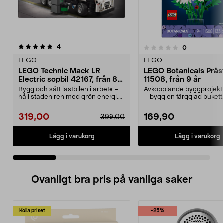
recensioner
4.5 av 5 stjärnor
4
recensioner
0
0.0 av 5 stjärnor
LEGO
LEGO
LEGO Technic Mack LR
LEGO Botanicals Präs
Electric sopbil 42167, från 8
11508, från 9 år
år
Bygg och sätt lastbilen i arbete –
Avkopplande byggprojekt 
håll staden ren med grön energi.
– bygg en färgglad buket
LEGO Technic...
Botanicals Präs...
319,00
169,90
399,00
Lägg i varukorg
Lägg i varukorg
Ovanligt bra pris på vanliga saker
Kolla priset
-25%