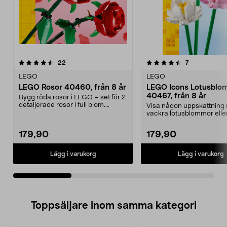
4.5av 5 stjärnor
recensioner
5.0av 5 stjärnor
recensioner
22
7
LEGO
LEGO
LEGO Rosor 40460, från 8 år
LEGO Icons Lotusblo
40467, från 8 år
Bygg röda rosor i LEGO – set för 2
detaljerade rosor i full blom.
Visa någon uppskattning
Blommor i LEG...
vackra lotusblommor eller 
dig själv. LEGO ...
179,90
179,90
Lägg i varukorg
Lägg i varukorg
Toppsäljare inom samma kategori