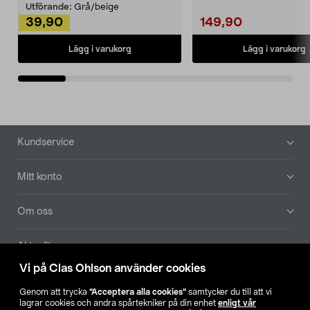
Utförande:
Grå/beige
39,90
149,90
Lägg i varukorg
Lägg i varukorg
Sidfot
Kundservice
Mitt konto
Om oss
Aktuellt
Vi på Clas Ohlson använder cookies
Våra bolag
Genom att trycka
”Acceptera alla cookies”
samtycker du till att vi
lagrar cookies och andra spårtekniker på din enhet
enligt vår