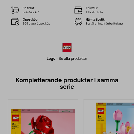
Fri frakt
Fri retur
Från 599 kr*
Till valfri butik
Öppet köp
Hämta i butik
365 dagar öppet köp
Beställ online, från butikslager
Lego
-
Se alla produkter
Kompletterande produkter i samma
serie