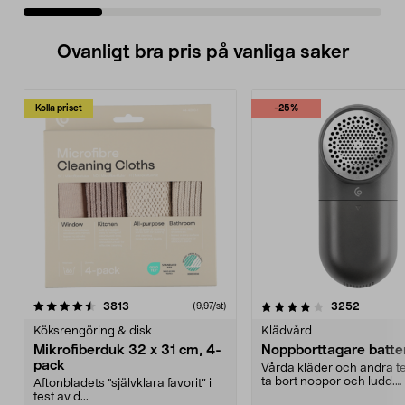
Ovanligt bra pris på vanliga saker
Kolla priset
-25%
4.0av 5 stjärnor
recensioner
4.5av 5 stjärnor
recensio
3813
3252
(9,97/st)
Köksrengöring & disk
Klädvård
Mikrofiberduk 32 x 31 cm, 4-
Noppborttagare batter
pack
Vårda kläder och andra tex
ta bort noppor och ludd.
Aftonbladets "självklara favorit” i
Noppborttagaren fräs...
test av d...