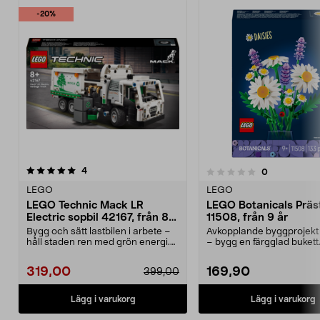
-20%
recensioner
4.5 av 5 stjärnor
4
recensioner
0
0.0 av 5 stjärnor
LEGO
LEGO
LEGO Technic Mack LR
LEGO Botanicals Präs
Electric sopbil 42167, från 8
11508, från 9 år
år
Bygg och sätt lastbilen i arbete –
Avkopplande byggprojekt 
håll staden ren med grön energi.
– bygg en färgglad buket
LEGO Technic...
Botanicals Präs...
319,00
169,90
399,00
Lägg i varukorg
Lägg i varukorg