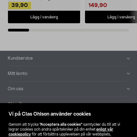
39,90
149,90
Lägg i varukorg
Lägg i varukorg
Sidfot
Kundservice
Mitt konto
Om oss
Aktuellt
Vi på Clas Ohlson använder cookies
Våra bolag
Genom att trycka
”Acceptera alla cookies”
samtycker du till att vi
lagrar cookies och andra spårtekniker på din enhet
enligt vår
Hitta butik
cookiepolicy
för att förbättra upplevelsen på vår webbplats,