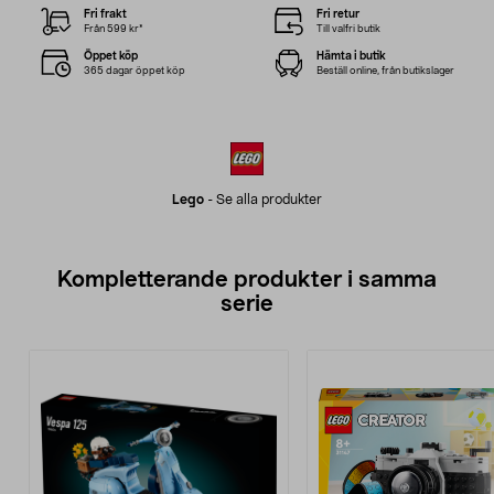
Fri frakt
Fri retur
Från 599 kr*
Till valfri butik
Öppet köp
Hämta i butik
365 dagar öppet köp
Beställ online, från butikslager
Lego
-
Se alla produkter
Kompletterande produkter i samma
serie