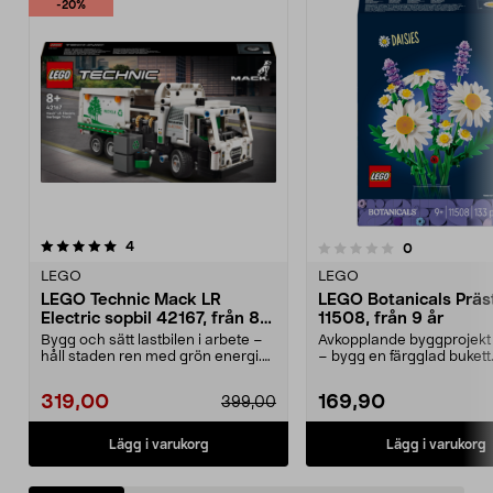
-20%
recensioner
4.5 av 5 stjärnor
4
recensioner
0
0.0 av 5 stjärnor
LEGO
LEGO
LEGO Technic Mack LR
LEGO Botanicals Präs
Electric sopbil 42167, från 8
11508, från 9 år
år
Bygg och sätt lastbilen i arbete –
Avkopplande byggprojekt 
håll staden ren med grön energi.
– bygg en färgglad buket
LEGO Technic...
Botanicals Präs...
319,00
169,90
399,00
Lägg i varukorg
Lägg i varukorg