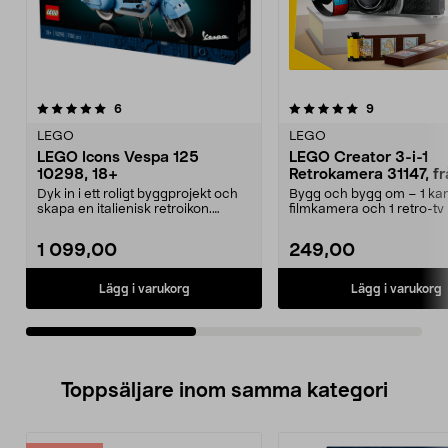
5.0av 5 stjärnor
recensioner
5.0av 5 stjärnor
recensioner
6
9
LEGO
LEGO
LEGO Icons Vespa 125
LEGO Creator 3-i-1
10298, 18+
Retrokamera 31147, fr
Dyk in i ett roligt byggprojekt och
Bygg och bygg om – 1 kam
skapa en italienisk retroikon.
filmkamera och 1 retro-t
LEGO Icons – ...
antenn. LEGO Creato...
1 099,00
249,00
Lägg i varukorg
Lägg i varukorg
Toppsäljare inom samma kategori