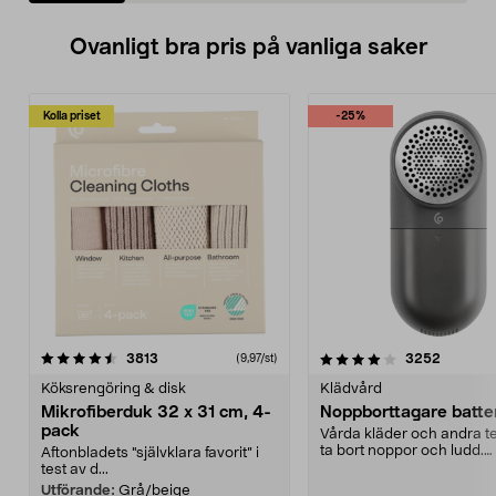
Ovanligt bra pris på vanliga saker
Kolla priset
-25%
4.0av 5 stjärnor
recensioner
4.5av 5 stjärnor
recensio
3813
3252
(9,97/st)
Köksrengöring & disk
Klädvård
Mikrofiberduk 32 x 31 cm, 4-
Noppborttagare batter
pack
Vårda kläder och andra tex
ta bort noppor och ludd.
Aftonbladets "självklara favorit” i
Noppborttagaren fräs...
test av d...
Utförande:
Grå/beige