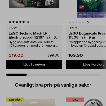
recensioner
4.5 av 5 stjärnor
4
recensioner
0
0.0 av 5 stjärnor
LEGO
LEGO
LEGO Technic Mack LR
LEGO Botanicals Präs
Electric sopbil 42167, från 8
11508, från 9 år
år
Bygg och sätt lastbilen i arbete –
Avkopplande byggprojekt 
håll staden ren med grön energi.
– bygg en färgglad buket
LEGO Technic...
Botanicals Präs...
319,00
169,90
399,00
Lägg i varukorg
Lägg i varukorg
Ovanligt bra pris på vanliga saker
Kolla priset
-25%