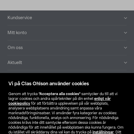
Sidfot
Kundservice
Mitt konto
Om oss
Aktuellt
Våra bolag
Vi på Clas Ohlson använder cookies
Hitta butik
Genom att trycka
”Acceptera alla cookies”
samtycker du till att vi
lagrar cookies och andra spårtekniker på din enhet
enligt vår
cookiepolicy
för att förbättra upplevelsen på vår webbplats,
SE
NO
FI
analysera webbplatsens användning samt anpassa våra
marknadsföringsinsatser. Vi använder fyra kategorier av cookies:
nödvändiga, funktionella, analys och annonsering. För nödvändiga
cookies krävs inte ditt samtycke eftersom dessa cookies är
nödvändiga för att innehållet på webbplatsen ska kunna fungera. Om
du istället vill skräddarsy dina val kan du trycka på
inställningar
. Ditt