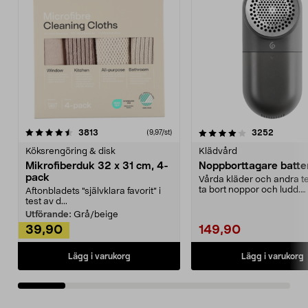
4.0av 5 stjärnor
recensioner
4.5av 5 stjärnor
recensio
3813
3252
(9,97/st)
Köksrengöring & disk
Klädvård
Mikrofiberduk 32 x 31 cm, 4-
Noppborttagare batter
pack
Vårda kläder och andra tex
ta bort noppor och ludd.
Aftonbladets "självklara favorit” i
Noppborttagaren fräs...
test av d...
Utförande:
Grå/beige
39,90
149,90
Lägg i varukorg
Lägg i varukorg