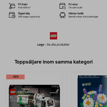
Fri frakt
Fri retur
Från 599 kr*
Till valfri butik
Öppet köp
Hämta i butik
365 dagar öppet köp
Beställ online, från butikslager
Lego
-
Se alla produkter
Toppsäljare inom samma kategori
-20%