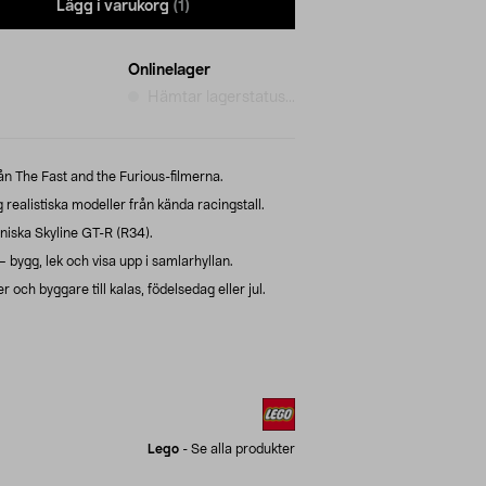
Lägg i varukorg
(1)
Onlinelager
Hämtar lagerstatus...
n The Fast and the Furious-filmerna.
alistiska modeller från kända racingstall.
iska Skyline GT-R (R34).
 bygg, lek och visa upp i samlarhyllan.
 och byggare till kalas, födelsedag eller jul.
Lego
-
Se alla produkter