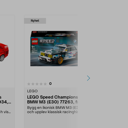
Nyhet
recensioner
0
LEGO
s
LEGO Speed Champions
934,
BMW M3 (E30) 77263, från 9
år
Bygg en ikonisk BMW M3 (E30)
ch visa
och upplev klassisk racinghistoria.
LEGO Speed Cham...