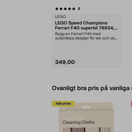
0av 5 stjärnor
recensioner
8
LEGO
LEGO Speed Champions
Ferrari F40 superbil 76934,
från 9 år
Bygg en Ferrari F40 med
autentiska detaljer för lek och visa
upp den i samlarhyl...
349,00
Lägg i varukorg
Ovanligt bra pris på vanliga
Kolla priset