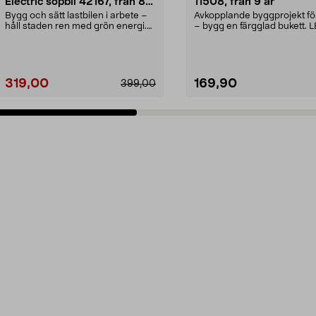
Electric sopbil 42167, från 8
11508, från 9 år
år
Bygg och sätt lastbilen i arbete –
Avkopplande byggprojekt fö
håll staden ren med grön energi.
– bygg en färgglad bukett.
LEGO Technic...
Botanicals Präs...
319,00
169,90
399,00