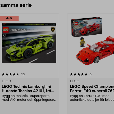
 samma serie
-14%
5.0av 5 stjärnor
recensioner
recensioner
16
8
0.0 av 5 stjärnor
LEGO
LEGO
LEGO Technic Lamborghini
LEGO Speed Champion
Huracán Tecnica 42161, från
Ferrari F40 superbil 76
9 år
från 9 år
Bygg en realistisk supersportbil
Bygg en Ferrari F40 med
med V10-motor och öppningsbara
autentiska detaljer för lek o
dörrar. LEGO Tec...
upp den i samlarhyl...