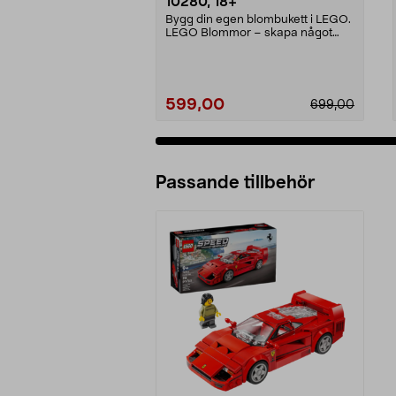
10280, 18+
Bygg din egen blombukett i LEGO.
LEGO Blommor – skapa något
kreativt som förtjän...
599,00
699,00
Passande tillbehör