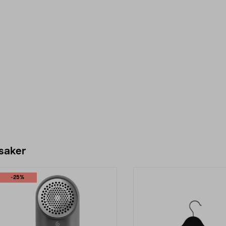
 saker
-25%