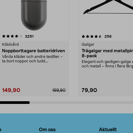
4.5av 5 stjärnor
recensioner
4.0av 5 stjärnor
recensioner
3251
256
Klädvård
Galgar
Noppborttagare batteridriven
Trägalgar med metallpi
8-pack
Vårda kläder och andra textilier –
ta bort noppor och ludd.
Elegant och gedigen galge a
Noppborttagaren fräs...
och metall – finns i flera färg
Galge med sv...
149,90
79,90
199,90
Lägg i varukorg
Lägg i varukorg
o
Om oss
Aktuellt