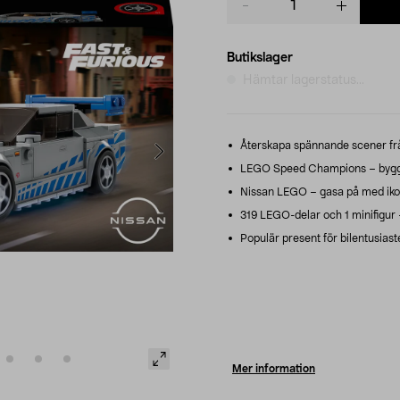
quantity
Butikslager
Hämtar lagerstatus...
Återskapa spännande scener frå
LEGO Speed Champions – bygg re
Nissan LEGO – gasa på med ikon
319 LEGO-delar och 1 minifigur –
Populär present för bilentusiaster
Mer information