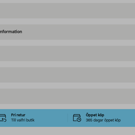
information
Fri retur
Öppet köp
Till valfri butik
365 dagar öppet köp