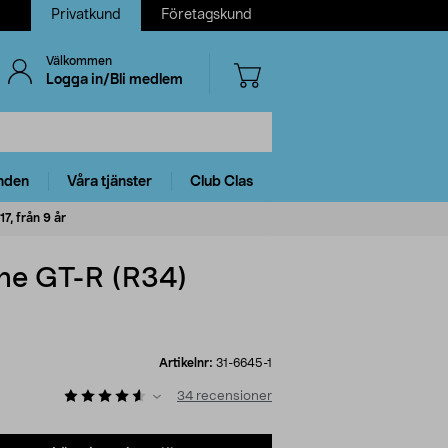
Privatkund
Företagskund
Välkommen
Logga in/Bli medlem
nden
Våra tjänster
Club Clas
, från 9 år
ine GT-R (R34)
Artikelnr:
31-6645-1
34
recensioner