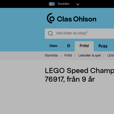
Select
Sweden
market
Hem
El
Fritid
Bygg
Startsida
Fritid
Leksaker & spel
LEG
LEGO Speed Champio
76917, från 9 år