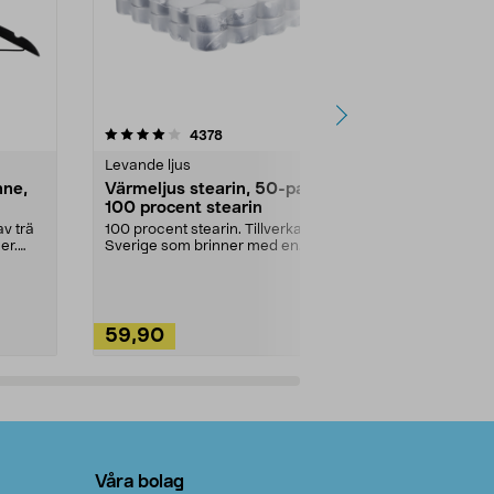
4.5av 5 stjärnor
recensioner
4.5
4378
2
Levande ljus
Rengöringsm
nne,
Värmeljus stearin, 50-pack,
Bikarbonat
100 procent stearin
Ett allsidigt 
städning och 
v trä
100 procent stearin. Tillverkade i
ute. Städa med
er.
Sverige som brinner med en
vacker och sotfri ...
59,90
49,90
Lägg i varukorg
Lägg
Våra bolag