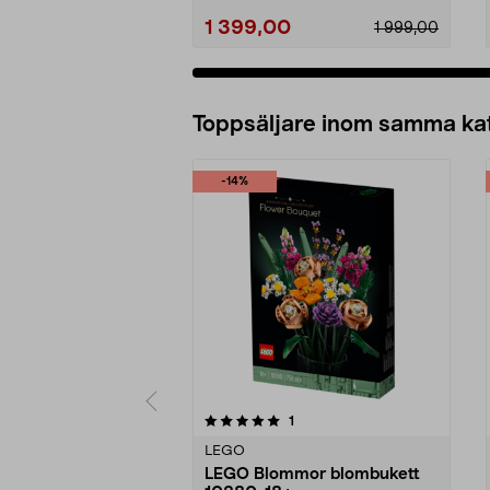
1 399,00
1 999,00
Lägg i varukorg
Toppsäljare inom samma ka
-14%
0 av 5 stjärnor
5.0 av 5 stjärnor
recensioner
1
LEGO
LEGO Blommor blombukett