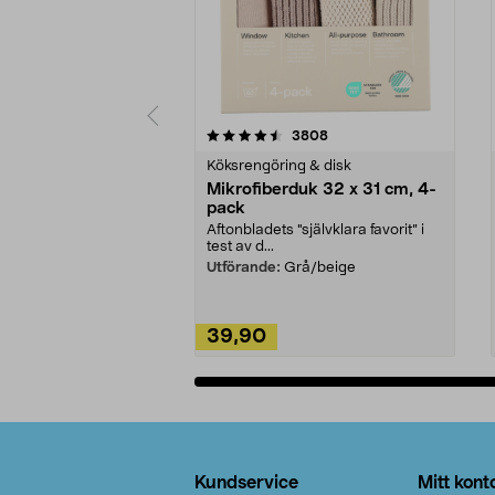
5av 5 stjärnor
4.0av 5 stjärnor
recensioner
3808
Köksrengöring & disk
Mikrofiberduk 32 x 31 cm, 4-
pack
Aftonbladets "självklara favorit” i
test av d...
Utförande:
Grå/beige
39,90
Lägg i varukorg
Sidfot
Kundservice
Mitt kont