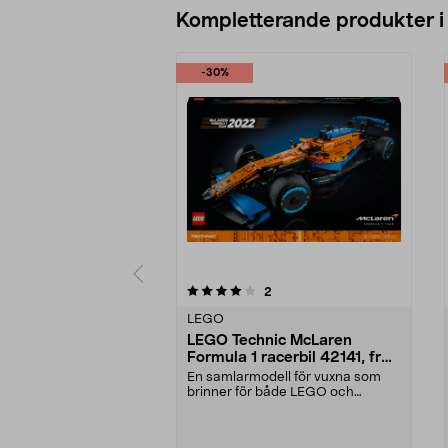
Kompletterande produkter i
-30%
0av 5 stjärnor
4.5av 5 stjärnor
recensioner
2
LEGO
LEGO Technic McLaren
Formula 1 racerbil 42141, från
18 år
En samlarmodell för vuxna som
brinner för både LEGO och
McLaren racingbilar. LEG...