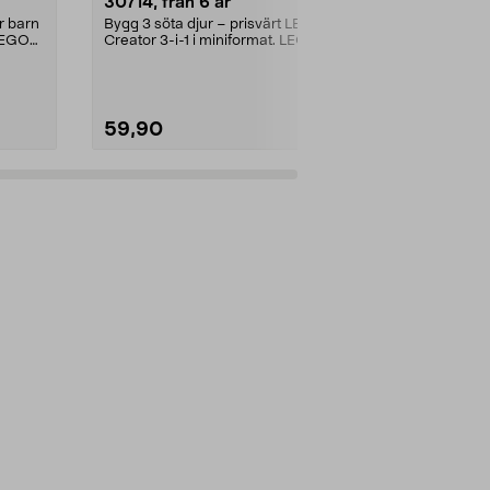
30714, från 6 år
Ängsblomm
minipåse, f
r barn
Bygg 3 söta djur – prisvärt LEGO
Prisvärt set i 
 LEGO
Creator 3-i-1 i miniformat. LEGO
projekt för n
Creator Orange...
Botanicals Äng
59,90
59,90