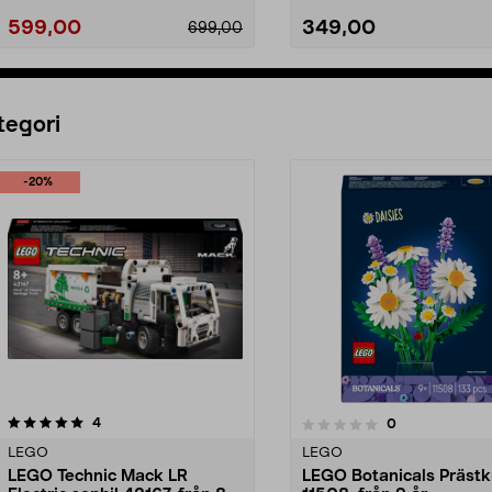
599,00
349,00
699,00
Lägg i varukorg
Lägg i varukorg
tegori
-20%
recensioner
4.5 av 5 stjärnor
4
recensioner
0
0.0 av 5 stjärnor
LEGO
LEGO
LEGO Technic Mack LR
LEGO Botanicals Prästk