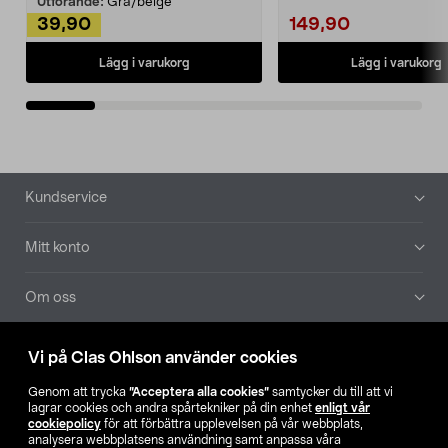
Utförande:
Grå/beige
39,90
149,90
Lägg i varukorg
Lägg i varukorg
Sidfot
Kundservice
Mitt konto
Om oss
Aktuellt
Vi på Clas Ohlson använder cookies
Genom att trycka
”Acceptera alla cookies”
samtycker du till att vi
Våra bolag
lagrar cookies och andra spårtekniker på din enhet
enligt vår
cookiepolicy
för att förbättra upplevelsen på vår webbplats,
analysera webbplatsens användning samt anpassa våra
Hitta butik