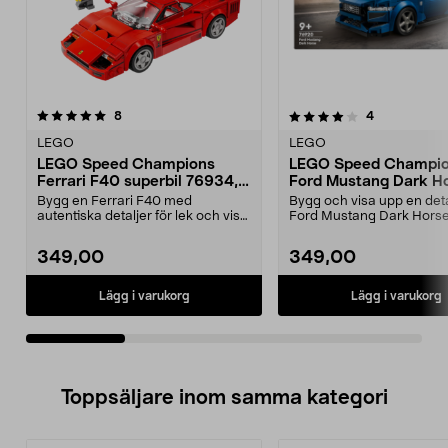
4.0av 5 stjärnor
recensioner
4.5av 5 stjärnor
recensioner
8
4
LEGO
LEGO
LEGO Speed Champions
LEGO Speed Champi
Ferrari F40 superbil 76934,
Ford Mustang Dark H
från 9 år
76920, 9 år
Bygg en Ferrari F40 med
Bygg och visa upp en deta
autentiska detaljer för lek och visa
Ford Mustang Dark Hors
upp den i samlarhyl...
Speed Champions – i...
349,00
349,00
Lägg i varukorg
Lägg i varukorg
Toppsäljare inom samma kategori