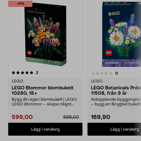
-14%
recensioner
4.5 av 5 stjärnor
2
recensioner
0
0.0 av 5 stjärnor
LEGO
LEGO
LEGO Blommor blombukett
LEGO Botanicals Präs
10280, 18+
11508, från 9 år
Bygg din egen blombukett i LEGO.
Avkopplande byggprojekt 
LEGO Blommor – skapa något
– bygg en färgglad buket
kreativt som förtjän...
Botanicals Präs...
599,00
169,90
699,00
Lägg i varukorg
Lägg i varukorg