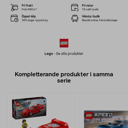
Fri frakt
Fri retur
Från 599 kr*
Till valfri butik
Öppet köp
Hämta i butik
365 dagar öppet köp
Beställ online, från butikslager
Lego
-
Se alla produkter
Kompletterande produkter i samma
serie