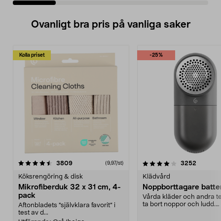
Ovanligt bra pris på vanliga saker
Kolla priset
-25%
4.0av 5 stjärnor
recensioner
4.5av 5 stjärnor
recensio
3809
3252
(9,97/st)
Köksrengöring & disk
Klädvård
Mikrofiberduk 32 x 31 cm, 4-
Noppborttagare batter
pack
Vårda kläder och andra tex
ta bort noppor och ludd.
Aftonbladets "självklara favorit” i
Noppborttagaren fräs...
test av d...