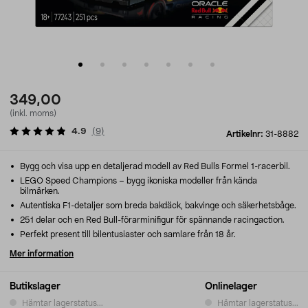
349,00
(inkl. moms)
4.9
(
9
)
Artikelnr:
31-8882
Bygg och visa upp en detaljerad modell av Red Bulls Formel 1-racerbil.
LEGO Speed Champions – bygg ikoniska modeller från kända
bilmärken.
Autentiska F1-detaljer som breda bakdäck, bakvinge och säkerhetsbåge.
251 delar och en Red Bull-förarminifigur för spännande racingaction.
Perfekt present till bilentusiaster och samlare från 18 år.
Mer information
Butikslager
Onlinelager
Hämtar lagerstatus...
Hämtar lagerstatus...