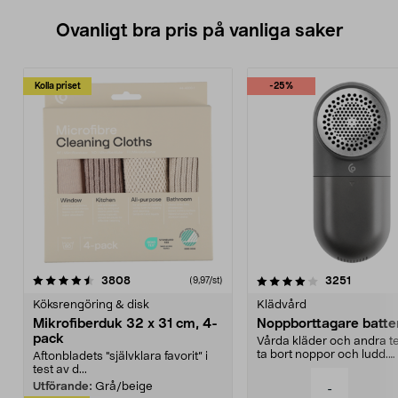
Ovanligt bra pris på vanliga saker
Kolla priset
-25%
4.0av 5 stjärnor
recensioner
4.5av 5 stjärnor
recensio
3808
3251
(9,97/st)
Köksrengöring & disk
Klädvård
Mikrofiberduk 32 x 31 cm, 4-
Noppborttagare batter
pack
Vårda kläder och andra tex
ta bort noppor och ludd.
Aftonbladets "självklara favorit” i
Noppborttagaren fräs...
test av d...
Utförande:
Grå/beige
-