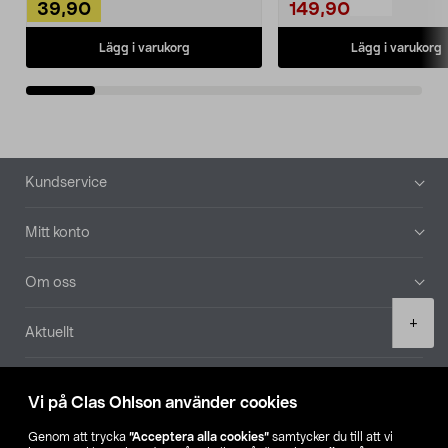
39,90
149,90
Lägg i varukorg
Lägg i varukorg
Sidfot
Kundservice
Mitt konto
Om oss
Product
+
Aktuellt
quantity
Våra bolag
Vi på Clas Ohlson använder cookies
Hitta butik
Genom att trycka
”Acceptera alla cookies”
samtycker du till att vi