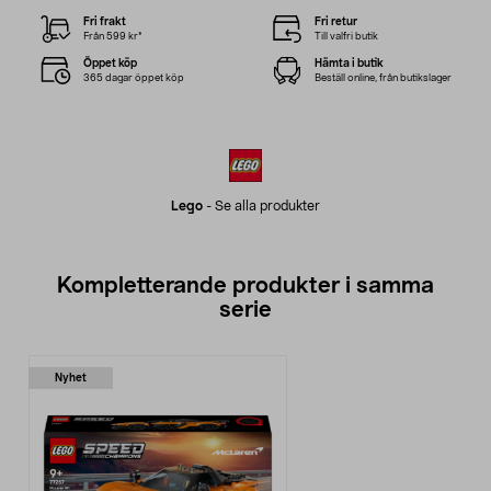
Fri frakt
Fri retur
Från 599 kr*
Till valfri butik
Öppet köp
Hämta i butik
365 dagar öppet köp
Beställ online, från butikslager
Lego
-
Se alla produkter
Kompletterande produkter i samma
serie
Nyhet