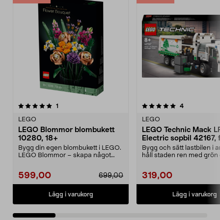
5.0 av 5 stjärnor
recensioner
recensioner
1
4
0.0 av 5 stjärnor
LEGO
LEGO
LEGO Blommor blombukett
LEGO Technic Mack L
10280, 18+
Electric sopbil 42167, 
år
Bygg din egen blombukett i LEGO.
Bygg och sätt lastbilen i 
LEGO Blommor – skapa något
håll staden ren med grön 
kreativt som förtjän...
LEGO Technic...
599,00
319,00
699,00
Lägg i varukorg
Lägg i varukorg