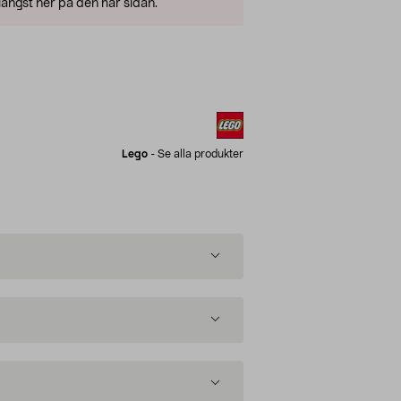
ängst ner på den här sidan.
Lego
-
Se alla produkter