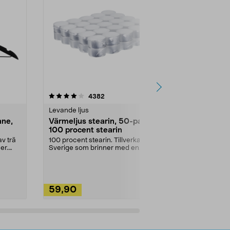
4.5av 5 stjärnor
recensioner
4.5
4382
2
Levande ljus
Rengöringsm
nne,
Värmeljus stearin, 50-pack,
Bikarbonat
100 procent stearin
Ett allsidigt 
städning och 
v trä
100 procent stearin. Tillverkade i
ute. Städa med
er.
Sverige som brinner med en
vacker och sotfri ...
59,90
49,90
Lägg i varukorg
Lägg