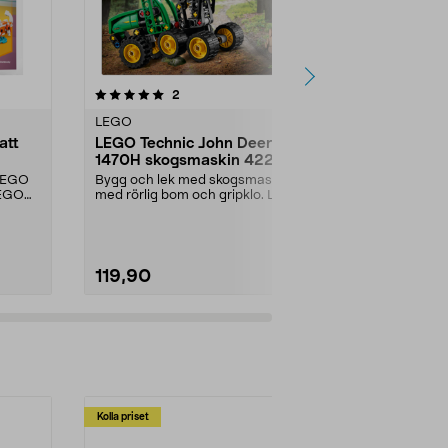
4.5 av 5 stjärnor
recensioner
4.5
2
2
LEGO
LEGO
att
LEGO Technic John Deere
LEGO Botan
1470H skogsmaskin 42218,
Ängsblomm
från 7 år
minipåse, f
 LEGO
Bygg och lek med skogsmaskin
Prisvärt set i 
LEGO
med rörlig bom och gripklo. LEGO
projekt för n
Technic John Deere...
Botanicals Äng
119,90
59,90
Kolla priset
Multibuy