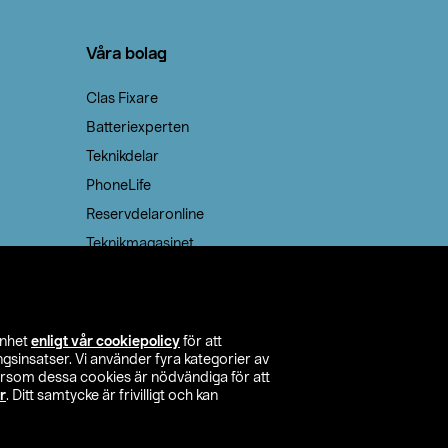
Våra bolag
Clas Fixare
Batteriexperten
Teknikdelar
PhoneLife
Reservdelaronline
Teknikmagasinet
enhet
enligt vår cookiepolicy
för att
insatser. Vi använder fyra kategorier av
tersom dessa cookies är nödvändiga för att
r
. Ditt samtycke är frivilligt och kan
itta butik