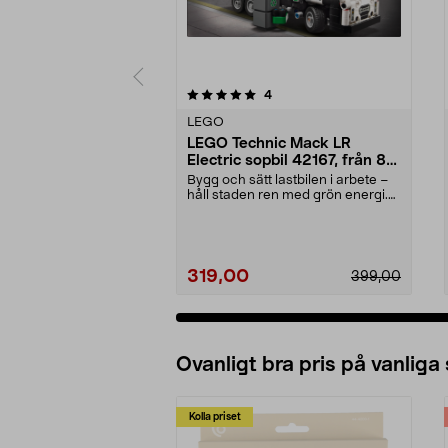
0 av 5 stjärnor
recensioner
4
0.0 av 5 stjärnor
LEGO
LEGO Technic Mack LR
Electric sopbil 42167, från 8
år
Bygg och sätt lastbilen i arbete –
håll staden ren med grön energi.
LEGO Technic...
319,00
399,00
Ovanligt bra pris på vanliga
Kolla priset