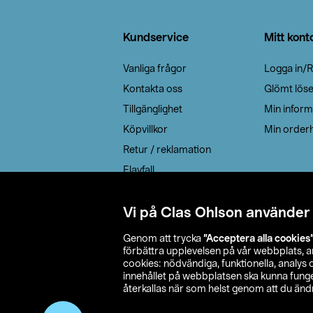
Sidfot
Kundservice
Mitt kont
Vanliga frågor
Logga in/R
Kontakta oss
Glömt lös
Tillgänglighet
Min inform
Köpvillkor
Min orderh
Retur / reklamation
Elavfall
Cookie policy
Leveransalternativ
Vi på Clas Ohlson använder
Genom att trycka
”Acceptera alla cookies
förbättra upplevelsen på vår webbplats, 
cookies: nödvändiga, funktionella, analys
innehållet på webbplatsen ska kunna funger
återkallas när som helst genom att du ändra
© 2026 Cla