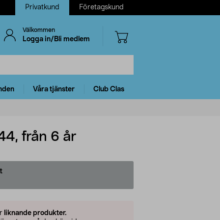
Privatkund
Företagskund
Välkommen
Logga in/Bli medlem
nden
Våra tjänster
Club Clas
4, från 6 år
t
er
liknande produkter.