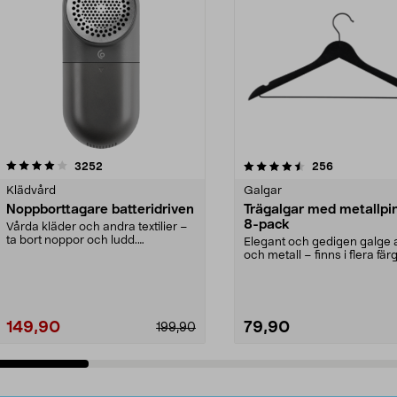
4.5av 5 stjärnor
recensioner
4.0av 5 stjärnor
recensioner
3252
256
Klädvård
Galgar
Noppborttagare batteridriven
Trägalgar med metallpi
8-pack
Vårda kläder och andra textilier –
ta bort noppor och ludd.
Elegant och gedigen galge a
Noppborttagaren fräs...
och metall – finns i flera färg
Galge med sv...
149,90
79,90
199,90
Lägg i varukorg
Lägg i varukorg