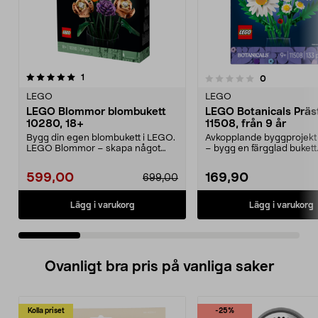
recensioner
4.5 av 5 stjärnor
1
recensioner
0
0.0 av 5 stjärnor
LEGO
LEGO
LEGO Blommor blombukett
LEGO Botanicals Präs
10280, 18+
11508, från 9 år
Bygg din egen blombukett i LEGO.
Avkopplande byggprojekt 
LEGO Blommor – skapa något
– bygg en färgglad buket
kreativt som förtjän...
Botanicals Präs...
599,00
169,90
699,00
Lägg i varukorg
Lägg i varukorg
Ovanligt bra pris på vanliga saker
Kolla priset
-25%