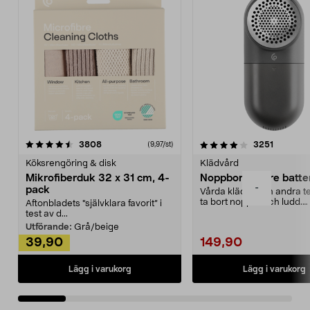
4.0av 5 stjärnor
recensioner
4.5av 5 stjärnor
recensio
3808
3251
(9,97/st)
Köksrengöring & disk
Klädvård
Mikrofiberduk 32 x 31 cm, 4-
Noppborttagare batter
-
pack
Vårda kläder och andra tex
ta bort noppor och ludd.
Aftonbladets "självklara favorit” i
Noppborttagaren fräs...
test av d...
Utförande:
Grå/beige
39,90
149,90
Lägg i varukorg
Lägg i varukorg