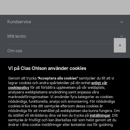
Sidfot
Kundservice
Mitt konto
Product
+
quantity
Om oss
Aktuellt
Vi på Clas Ohlson använder cookies
Genom att trycka
”Acceptera alla cookies”
samtycker du till att vi
Våra bolag
lagrar cookies och andra spårtekniker på din enhet
enligt vår
cookiepolicy
för att förbättra upplevelsen på vår webbplats,
analysera webbplatsens användning samt anpassa våra
Hitta butik
marknadsföringsinsatser. Vi använder fyra kategorier av cookies:
nödvändiga, funktionella, analys och annonsering. För nödvändiga
cookies krävs inte ditt samtycke eftersom dessa cookies är
SE
NO
FI
nödvändiga för att innehållet på webbplatsen ska kunna fungera. Om
du istället vill skräddarsy dina val kan du trycka på
inställningar
. Ditt
samtycke är frivilligt och kan återkallas när som helst genom att du
ändrar i dina cookie-inställningar eller kontaktar oss för guidning.