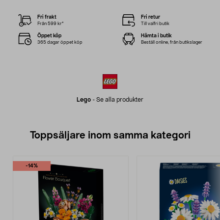
Fri frakt
Fri retur
Från 599 kr*
Till valfri butik
Öppet köp
Hämta i butik
365 dagar öppet köp
Beställ online, från butikslager
Lego
-
Se alla produkter
Toppsäljare inom samma kategori
-14%