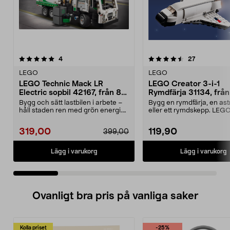
4.5 av 5 stjärnor
recensioner
recensioner
4
27
0.0 av 5 stjärnor
LEGO
LEGO
LEGO Technic Mack LR
LEGO Creator 3-i-1
Electric sopbil 42167, från 8
Rymdfärja 31134, från
år
Bygg och sätt lastbilen i arbete –
Bygg en rymdfärja, en as
håll staden ren med grön energi.
eller ett rymdskepp. LEG
LEGO Technic...
Rymdfärja – tr...
319,00
119,90
399,00
Lägg i varukorg
Lägg i varukorg
Ovanligt bra pris på vanliga saker
Kolla priset
-25%