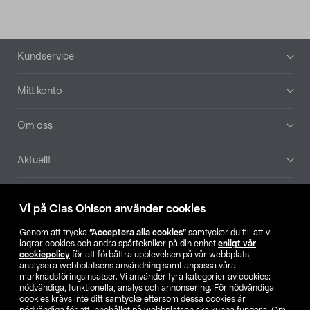
Sidfot
Kundservice
Mitt konto
Om oss
Aktuellt
Våra bolag
Vi på Clas Ohlson använder cookies
Hitta butik
Genom att trycka
”Acceptera alla cookies”
samtycker du till att vi
lagrar cookies och andra spårtekniker på din enhet
enligt vår
cookiepolicy
för att förbättra upplevelsen på vår webbplats,
SE
NO
FI
analysera webbplatsens användning samt anpassa våra
marknadsföringsinsatser. Vi använder fyra kategorier av cookies:
nödvändiga, funktionella, analys och annonsering. För nödvändiga
cookies krävs inte ditt samtycke eftersom dessa cookies är