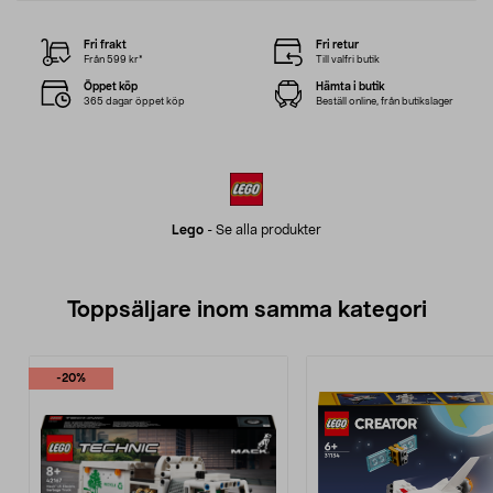
Fri frakt
Fri retur
Från 599 kr*
Till valfri butik
Öppet köp
Hämta i butik
365 dagar öppet köp
Beställ online, från butikslager
Lego
-
Se alla produkter
Toppsäljare inom samma kategori
-20%