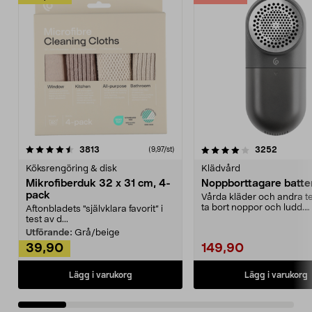
4.0av 5 stjärnor
recensioner
4.5av 5 stjärnor
recensio
3813
3252
(9,97/st)
Köksrengöring & disk
Klädvård
Mikrofiberduk 32 x 31 cm, 4-
Noppborttagare batter
pack
Vårda kläder och andra tex
ta bort noppor och ludd.
Aftonbladets "självklara favorit” i
Noppborttagaren fräs...
test av d...
Utförande:
Grå/beige
39,90
149,90
Lägg i varukorg
Lägg i varukorg