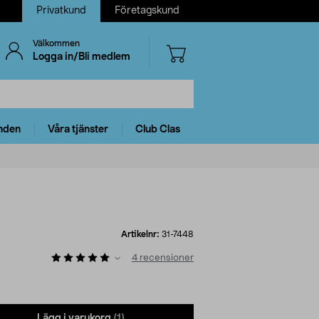
Privatkund
Företagskund
Välkommen
Logga in/Bli medlem
nden
Våra tjänster
Club Clas
Artikelnr:
31-7448
4
recensioner
Lägg i varukorg
(1)