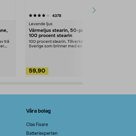
4.5av 5 stjärnor
recensioner
4.5
4378
2
Levande ljus
Rengöringsm
nne,
Värmeljus stearin, 50-pack,
Bikarbonat
100 procent stearin
Ett allsidigt 
städning och 
v trä
100 procent stearin. Tillverkade i
ute. Städa med
er.
Sverige som brinner med en
vacker och sotfri ...
59,90
49,90
Lägg i varukorg
Lägg
Våra bolag
Clas Fixare
Batteriexperten