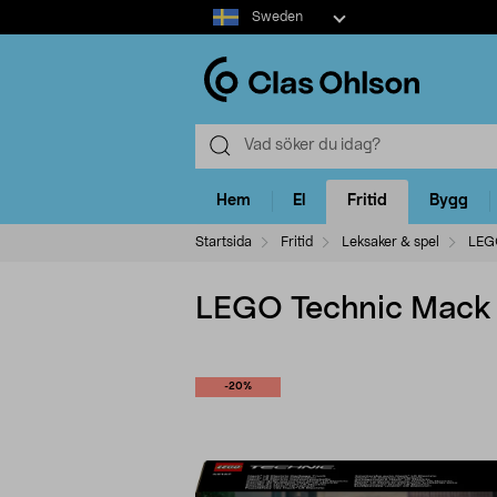
Select
Sweden
market
Hem
El
Fritid
Bygg
Startsida
Fritid
Leksaker & spel
LEG
LEGO Technic Mack LR
-20%