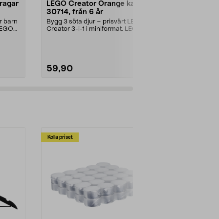
ragar
LEGO Creator Orange katt
LEGO Botan
30714, från 6 år
Ängsblomm
minipåse, f
r barn
Bygg 3 söta djur – prisvärt LEGO
Prisvärt set i 
 LEGO
Creator 3-i-1 i miniformat. LEGO
projekt för n
Creator Orange...
Botanicals Äng
59,90
59,90
Kolla priset
Multibuy