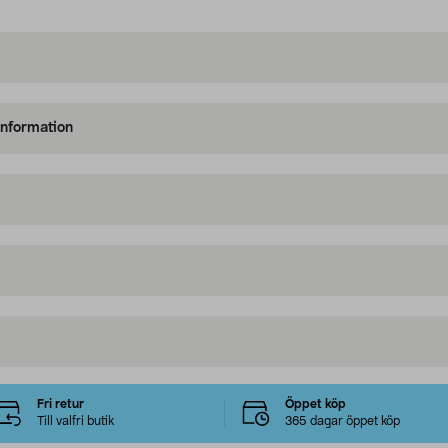
information
Fri retur
Öppet köp
Till valfri butik
365 dagar öppet köp