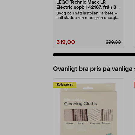
LEGO Technic Mack LR
Electric sopbil 42167, från 8
år
Bygg och sätt lastbilen i arbete –
håll staden ren med grön energi.
LEGO Technic...
319,00
399,00
Ovanligt bra pris på vanliga
Kolla priset