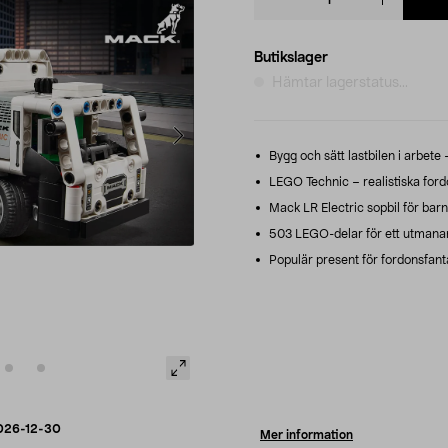
quantity
Butikslager
Hämtar lagerstatus...
Bygg och sätt lastbilen i arbete
LEGO Technic – realistiska fordo
Mack LR Electric sopbil för barn
503 LEGO-delar för ett utmanand
Populär present för fordonsfantas
026-12-30
Mer information