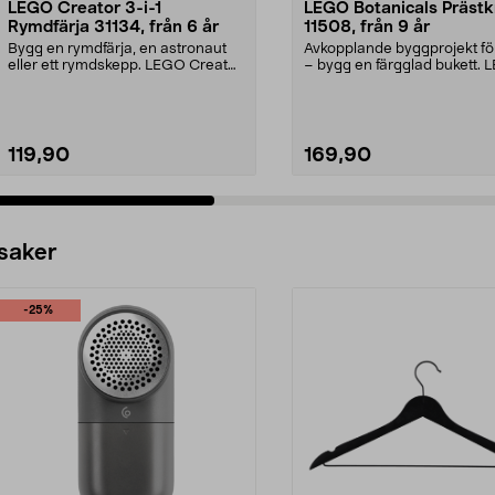
LEGO Creator 3-i-1
LEGO Botanicals Prästk
Rymdfärja 31134, från 6 år
11508, från 9 år
Bygg en rymdfärja, en astronaut
Avkopplande byggprojekt fö
eller ett rymdskepp. LEGO Creator
– bygg en färgglad bukett.
Rymdfärja – tr...
Botanicals Präs...
119,90
169,90
 saker
-25%