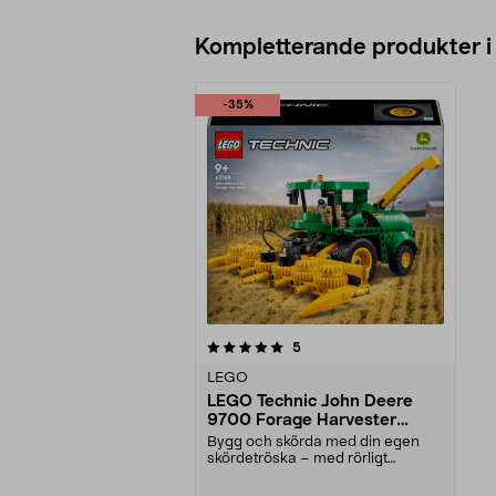
Kompletterande produkter i
-35%
0av 5 stjärnor
recensioner
5
LEGO
LEGO Technic John Deere
9700 Forage Harvester
42168, från 9 år
Bygg och skörda med din egen
skördetröska – med rörligt
skördeverktyg. LEGO Tech...