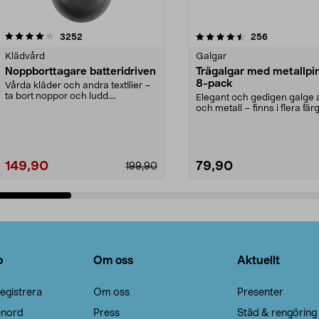
4.5av 5 stjärnor
recensioner
4.0av 5 stjärnor
recensioner
3252
256
Klädvård
Galgar
Noppborttagare batteridriven
Trägalgar med metallpi
8-pack
Vårda kläder och andra textilier –
ta bort noppor och ludd.
Elegant och gedigen galge a
Noppborttagaren fräs...
och metall – finns i flera färg
Galge med sv...
149,90
79,90
199,90
Lägg i varukorg
Lägg i varukorg
o
Om oss
Aktuellt
egistrera
Om oss
Presenter
enord
Press
Städ & rengöring