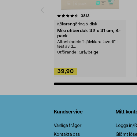
5av 5 stjärnor
4.0av 5 stjärnor
recensioner
3813
Köksrengöring & disk
Mikrofiberduk 32 x 31 cm, 4-
pack
Aftonbladets "självklara favorit” i
test av d...
Utförande:
Grå/beige
39,90
Lägg i varukorg
Sidfot
Kundservice
Mitt kont
Vanliga frågor
Logga in/R
Kontakta oss
Glömt lös