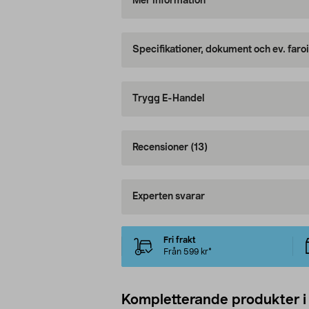
Mer information
Specifikationer, dokument och ev. faro
Trygg E-Handel
Recensioner
(13)
Experten svarar
Fri frakt
Från 599 kr*
Kompletterande produkter i