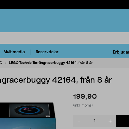
Multimedia
Reservdelar
Erbjuda
O
LEGO Technic Terrängracerbuggy 42164, från 8 år
gracerbuggy 42164, från 8 år
199,90
(inkl. moms)
Product
quantity