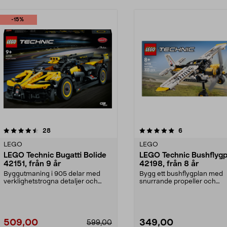
-15%
5.0av 5 stjärnor
recensioner
4.5av 5 stjärnor
recensioner
28
6
LEGO
LEGO
LEGO Technic Bugatti Bolide
LEGO Technic Bushflygp
42151, från 9 år
42198, från 8 år
Byggutmaning i 905 delar med
Bygg ett bushflygplan med
verklighetstrogna detaljer och
snurrande propeller och
mekanismer. LEGO Tec...
realistiska funktioner. LEGO T
509,00
349,00
599,00