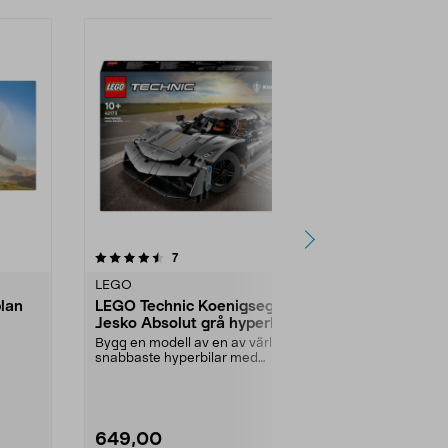
recensioner
7
LEGO
lan
LEGO Technic Koenigsegg
Jesko Absolut grå hyperbil
42173, från 10 år
Bygg en modell av en av världens
snabbaste hyperbilar med
...
autentiska detaljer. L...
649,00