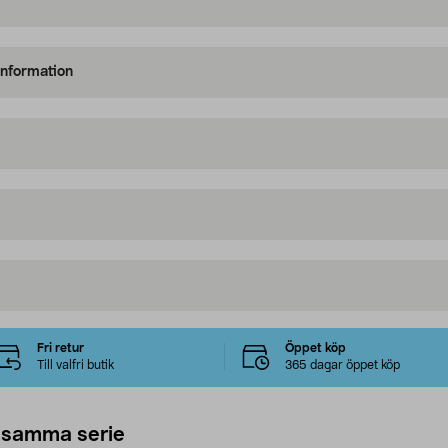
information
Fri retur
Öppet köp
Till valfri butik
365 dagar öppet köp
 samma serie