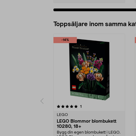
Lägg i varukorg
Toppsäljare inom samma ka
-14%
0 av 5 stjärnor
5.0 av 5 stjärnor
recensioner
1
LEGO
LEGO Blommor blombukett
10280, 18+
Bygg din egen blombukett i LEGO.