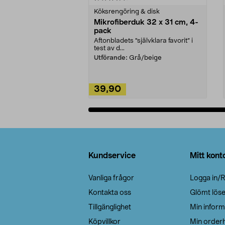
Köksrengöring & disk
Mikrofiberduk 32 x 31 cm, 4-
pack
Aftonbladets "självklara favorit” i
test av d...
Utförande:
Grå/beige
39,90
Lägg i varukorg
Sidfot
Kundservice
Mitt kont
Vanliga frågor
Logga in/R
Kontakta oss
Glömt lös
Tillgänglighet
Min inform
Köpvillkor
Min orderh