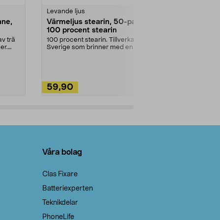
Levande ljus
Rengöringsm
nne,
Värmeljus stearin, 50-pack,
Bikarbonat
100 procent stearin
Ett allsidigt 
städning och 
v trä
100 procent stearin. Tillverkade i
ute. Städa med
er.
Sverige som brinner med en
vacker och sotfri ...
59,90
49,90
Lägg i varukorg
Lägg
Våra bolag
Clas Fixare
Batteriexperten
Teknikdelar
PhoneLife