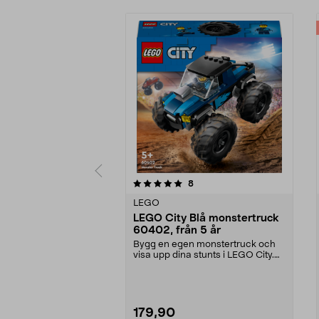
0av 5 stjärnor
4.5av 5 stjärnor
recensioner
8
LEGO
LEGO City Blå monstertruck
60402, från 5 år
Bygg en egen monstertruck och
visa upp dina stunts i LEGO City.
LEGO City Blå mo...
179,90