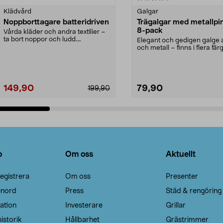
Klädvård
Galgar
Noppborttagare batteridriven
Trägalgar med metallpi
8-pack
Vårda kläder och andra textilier –
ta bort noppor och ludd.
Elegant och gedigen galge a
Noppborttagaren fräs...
och metall – finns i flera färg
Galge med sv...
149,90
79,90
199,90
Lägg i varukorg
Lägg i varukorg
o
Om oss
Aktuellt
egistrera
Om oss
Presenter
enord
Press
Städ & rengöring
ation
Investerare
Grillar
istorik
Hållbarhet
Grästrimmer