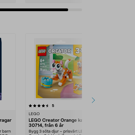
Lägg i varukorg
4.5 av 5 stjärnor
recensioner
5.0
5
2
LEGO
LEGO
ragar
LEGO Creator Orange katt
LEGO Botan
30714, från 6 år
Ängsblomm
minipåse, f
r barn
Bygg 3 söta djur – prisvärt LEGO
Prisvärt set i 