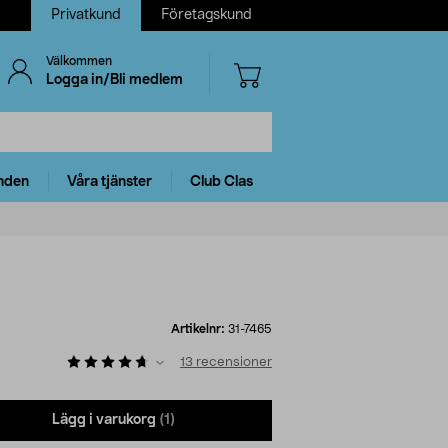
Privatkund
Företagskund
Välkommen
Logga in/Bli medlem
nden
Våra tjänster
Club Clas
Artikelnr:
31-7465
13
recensioner
Lägg i varukorg
(1)