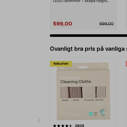
LEGO Blommor – skapa något
kreativt som förtjän...
599,00
699,00
Ovanligt bra pris på vanliga
Kolla priset
5av 5 stjärnor
4.0av 5 stjärnor
recensioner
3808