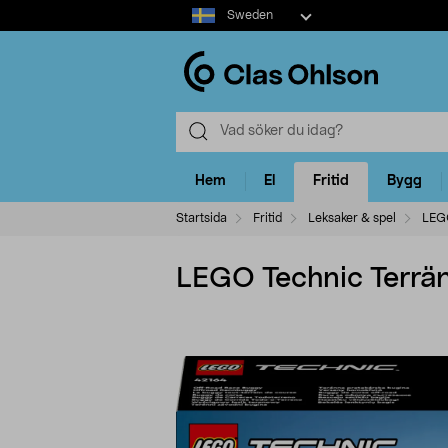
Select
Sweden
market
Hem
El
Fritid
Bygg
Startsida
Fritid
Leksaker & spel
LEG
LEGO Technic Terrän