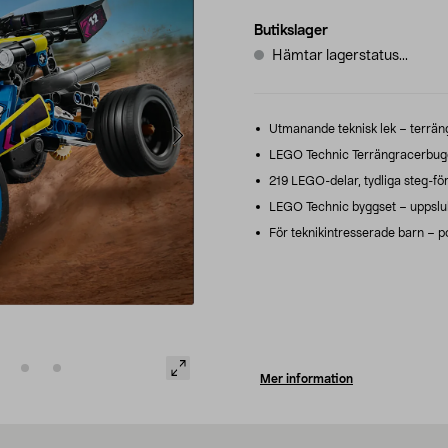
Butikslager
Hämtar lagerstatus...
Utmanande teknisk lek – terräng
LEGO Technic Terrängracerbuggy
219 LEGO-delar, tydliga steg-fö
LEGO Technic byggset – uppsluk
För teknikintresserade barn – pop
Mer information