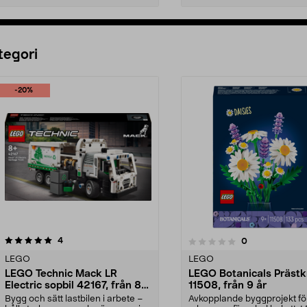
Lägg i varukorg
Lägg i varukorg
tegori
-20%
recensioner
4.5 av 5 stjärnor
4
recensioner
0
0.0 av 5 stjärnor
LEGO
LEGO
LEGO Technic Mack LR
LEGO Botanicals Prästk
Electric sopbil 42167, från 8
11508, från 9 år
år
Bygg och sätt lastbilen i arbete –
Avkopplande byggprojekt fö