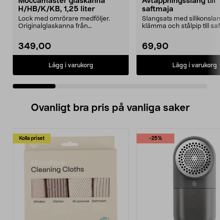
Moccamaster glaskanna
Avtappningsslang till
H/HB/K/KB, 1,25 liter
saftmaja
Lock med omrörare medföljer.
Slangsats med silikonslan
Originalglaskanna från
klämma och stålpip till sa
Moccamaster. Förläng livet p...
349,00
69,90
Lägg i varukorg
Lägg i varukorg
Ovanligt bra pris på vanliga saker
Kolla priset
-25%