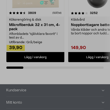
4.0av 5 stjärnor
recensioner
4.5av 5 stjärnor
recensio
3809
3252
(9,97/st)
Köksrengöring & disk
Klädvård
Mikrofiberduk 32 x 31 cm, 4-
Noppborttagare batter
pack
Vårda kläder och andra tex
ta bort noppor och ludd.
Aftonbladets "självklara favorit” i
Noppborttagaren fräs...
test av d...
Utförande:
Grå/beige
39,90
149,90
Lägg i varukorg
Lägg i varukorg
Sidfot
Kundservice
Mitt konto