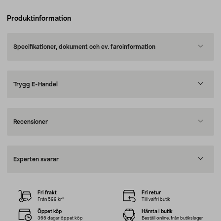
Produktinformation
Specifikationer, dokument och ev. faroinformation
Trygg E-Handel
Recensioner
Experten svarar
Fri frakt
Fri retur
Från 599 kr*
Till valfri butik
Öppet köp
Hämta i butik
365 dagar öppet köp
Beställ online, från butikslager