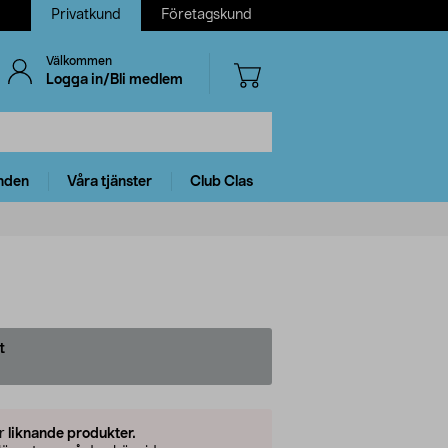
Privatkund
Företagskund
Välkommen
Logga in/Bli medlem
nden
Våra tjänster
Club Clas
t
er
liknande produkter.