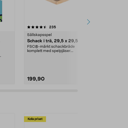
3.5 av 5 stjärnor
recensioner
4.5
235
3
Sällskapsspel
Sällskapsspe
,
Schack i trä, 29,5 x 29,5 cm
Kluster Du
spelare, frå
FSC®-märkt schackbräde
komplett med spelpjäser.
Populära Klu
Schackspel som utmanar ditt
anpassat för 
stra...
Borderline Klu
199,90
159,90
Kolla priset
Multibuy