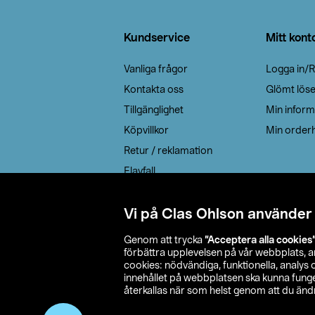
Sidfot
Kundservice
Mitt kont
Vanliga frågor
Logga in/R
Kontakta oss
Glömt lös
Tillgänglighet
Min inform
Köpvillkor
Min orderh
Retur / reklamation
Elavfall
Cookie policy
Leveransalternativ
Vi på Clas Ohlson använder
Genom att trycka
”Acceptera alla cookies
förbättra upplevelsen på vår webbplats, 
cookies: nödvändiga, funktionella, analys
innehållet på webbplatsen ska kunna funger
återkallas när som helst genom att du ändra
© 2026 Cla