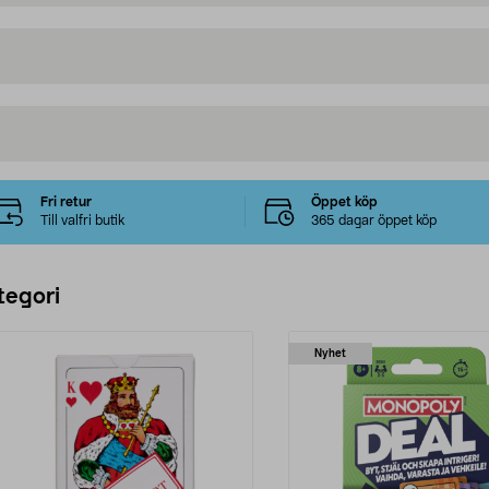
Fri retur
Öppet köp
Till valfri butik
365 dagar öppet köp
tegori
Nyhet