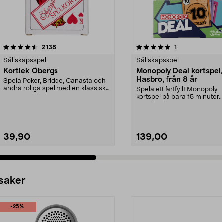
5.0 av 5 stjärnor
recensioner
4.5 av 5 stjärnor
recensioner
2138
1
Sällskapsspel
Sällskapsspel
Kortlek Öbergs
Monopoly Deal kortspel
Hasbro, från 8 år
Spela Poker, Bridge, Canasta och
andra roliga spel med en klassisk
Spela ett fartfyllt Monopoly
kortlek. Kort...
kortspel på bara 15 minuter.
Monopoly Deal kortlek ...
39,90
139,00
 saker
-25%