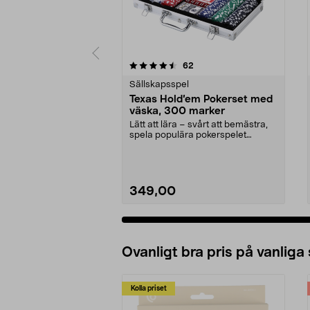
5 av 5 stjärnor
4.5 av 5 stjärnor
recensioner
62
Sällskapsspel
Texas Hold’em Pokerset med
väska, 300 marker
Lätt att lära – svårt att bemästra,
spela populära pokerspelet
hemma. Texas Hold...
349,00
Ovanligt bra pris på vanliga
Kolla priset