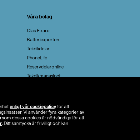
Våra bolag
Clas Fixare
Batteriexperten
Teknikdelar
PhoneLife
Reservdelaronline
Teknikmagasinet
enhet
enligt vår cookiepolicy
för att
insatser. Vi använder fyra kategorier av
tersom dessa cookies är nödvändiga för att
r
. Ditt samtycke är frivilligt och kan
itta butik