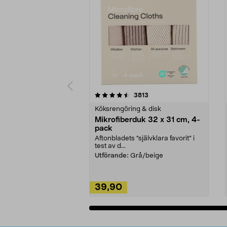
5av 5 stjärnor
4.0av 5 stjärnor
recensioner
3813
Köksrengöring & disk
Mikrofiberduk 32 x 31 cm, 4-
pack
Aftonbladets "självklara favorit” i
test av d...
Utförande:
Grå/beige
39,90
Lägg i varukorg