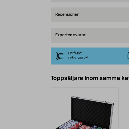
Recensioner
Experten svarar
Fri frakt
Från 599 kr*
Toppsäljare inom samma ka