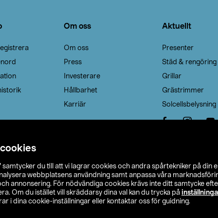
o
Om oss
Aktuellt
egistrera
Om oss
Presenter
enord
Press
Städ & rengöring
ation
Investerare
Grillar
istorik
Hållbarhet
Grästrimmer
Karriär
Solcellsbelysning
 cookies
”
samtycker du till att vi lagrar cookies och andra spårtekniker på din 
analysera webbplatsens användning samt anpassa våra marknadsförings
 och annonsering. För nödvändiga cookies krävs inte ditt samtycke ef
a. Om du istället vill skräddarsy dina val kan du trycka på
inställninga
r i dina cookie-inställningar eller kontaktar oss för guidning.
s Ohlson
Köpvillkor
Privacy statement
Klubbvillkor
H