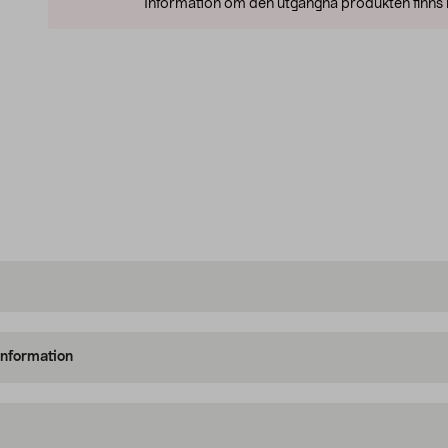
Information om den utgångna produkten finns l
information