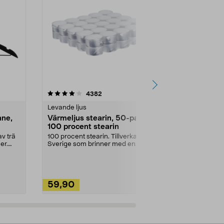
4.5av 5 stjärnor
recensioner
4.5
4382
2
Levande ljus
Rengöringsm
nne,
Värmeljus stearin, 50-pack,
Bikarbonat
100 procent stearin
Ett allsidigt 
städning och 
v trä
100 procent stearin. Tillverkade i
ute. Städa med
er.
Sverige som brinner med en
vacker och sotfri ...
59,90
49,90
Lägg i varukorg
Lägg