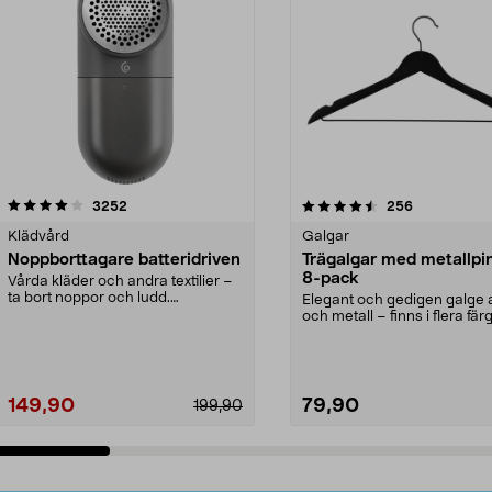
4.5av 5 stjärnor
recensioner
4.0av 5 stjärnor
recensioner
3252
256
Klädvård
Galgar
Noppborttagare batteridriven
Trägalgar med metallpi
8-pack
Vårda kläder och andra textilier –
ta bort noppor och ludd.
Elegant och gedigen galge a
Noppborttagaren fräs...
och metall – finns i flera färg
Galge med sv...
149,90
79,90
199,90
Lägg i varukorg
Lägg i varukorg