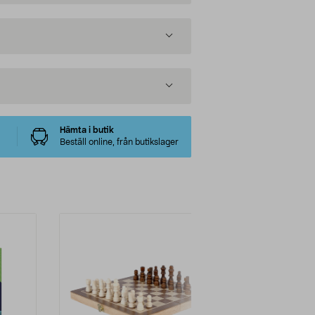
Hämta i butik
Beställ online, från butikslager
-51%