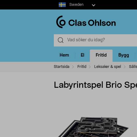
Select
Sweden
market
Hem
El
Fritid
Bygg
Startsida
Fritid
Leksaker & spel
Säll
Labyrintspel Brio Spe