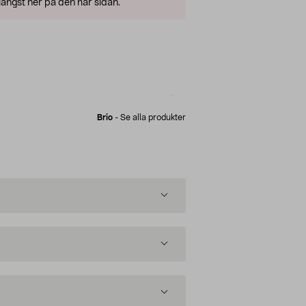
ängst ner på den här sidan.
Brio
-
Se alla produkter