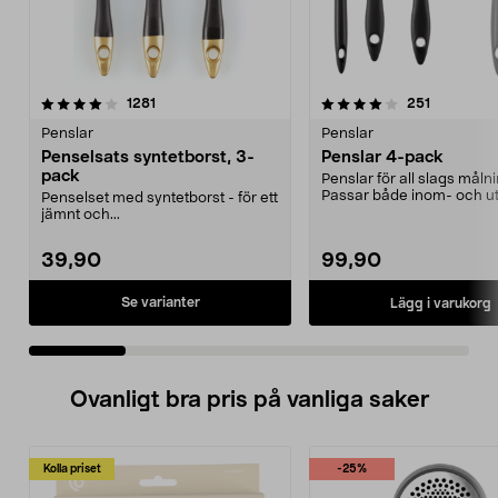
4.0 av 5 stjärnor
recensioner
4.5 av 5 stjärnor
recensione
1281
251
Penslar
Penslar
Penselsats syntetborst, 3-
Penslar 4-pack
pack
Penslar för all slags målni
Passar både inom- och u
Penselset med syntetborst - för ett
jämnt och...
39,90
99,90
Se varianter
Lägg i varukorg
Ovanligt bra pris på vanliga saker
Kolla priset
-25%