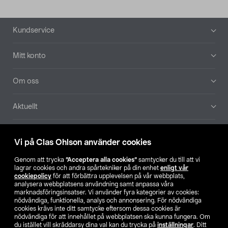
Sidfot
Kundservice
Mitt konto
Om oss
Aktuellt
Våra bolag
Vi på Clas Ohlson använder cookies
Hitta butik
Genom att trycka
”Acceptera alla cookies”
samtycker du till att vi
lagrar cookies och andra spårtekniker på din enhet
enligt vår
cookiepolicy
för att förbättra upplevelsen på vår webbplats,
SE
NO
FI
analysera webbplatsens användning samt anpassa våra
marknadsföringsinsatser. Vi använder fyra kategorier av cookies:
nödvändiga, funktionella, analys och annonsering. För nödvändiga
cookies krävs inte ditt samtycke eftersom dessa cookies är
nödvändiga för att innehållet på webbplatsen ska kunna fungera. Om
du istället vill skräddarsy dina val kan du trycka på
inställningar
. Ditt