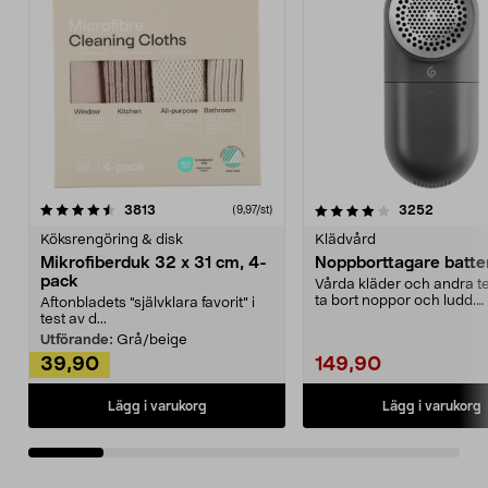
4.0av 5 stjärnor
recensioner
4.5av 5 stjärnor
recensio
3813
3252
(9,97/st)
Köksrengöring & disk
Klädvård
Mikrofiberduk 32 x 31 cm, 4-
Noppborttagare batter
pack
Vårda kläder och andra tex
ta bort noppor och ludd.
Aftonbladets "självklara favorit” i
Noppborttagaren fräs...
test av d...
Utförande:
Grå/beige
39,90
149,90
Lägg i varukorg
Lägg i varukorg