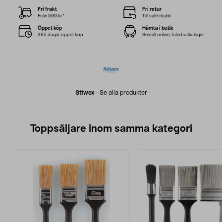
Fri frakt
Fri retur
Från 599 kr*
Till valfri butik
Öppet köp
Hämta i butik
365 dagar öppet köp
Beställ online, från butikslager
Stiwex
-
Se alla produkter
Toppsäljare inom samma kategori