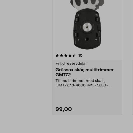
5av 5 stjärnor
5.0av 5 stjärnor
recensioner
10
Fritid reservdelar
Grässax skär, multitrimmer
GMT72
Till multitrimmer med skaft,
GMT72.18-4806, M1E-7.2LD-
170M/G-131-8764, M1E-7.2LD...
99,00
Lägg i varukorg