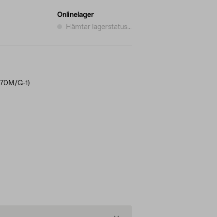
Onlinelager
Hämtar lagerstatus...
170M/G-1)