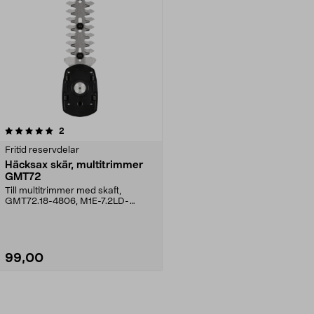
recensioner
2
Fritid reservdelar
Häcksax skär, multitrimmer
GMT72
Till multitrimmer med skaft,
GMT72.18-4806, M1E-7.2LD-
170M/G-131-8764, M1E-7.2LD...
99,00
Lägg i varukorg