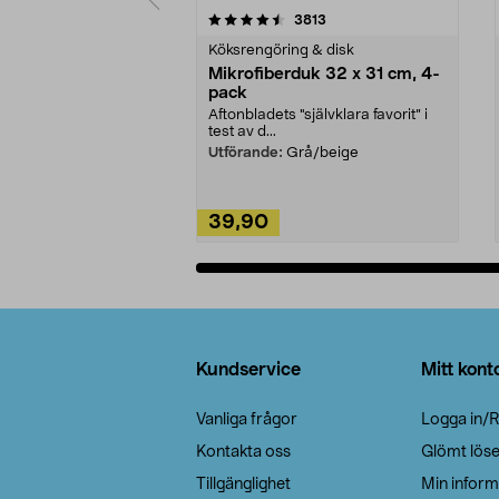
5av 5 stjärnor
4.0av 5 stjärnor
recensioner
3813
Köksrengöring & disk
Mikrofiberduk 32 x 31 cm, 4-
pack
Aftonbladets "självklara favorit” i
test av d...
Utförande:
Grå/beige
39,90
Lägg i varukorg
Sidfot
Kundservice
Mitt kont
Vanliga frågor
Logga in/R
Kontakta oss
Glömt lös
Tillgänglighet
Min inform