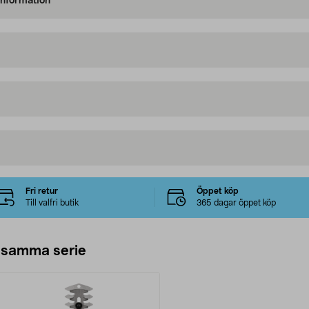
information
Fri retur
Öppet köp
Till valfri butik
365 dagar öppet köp
 samma serie