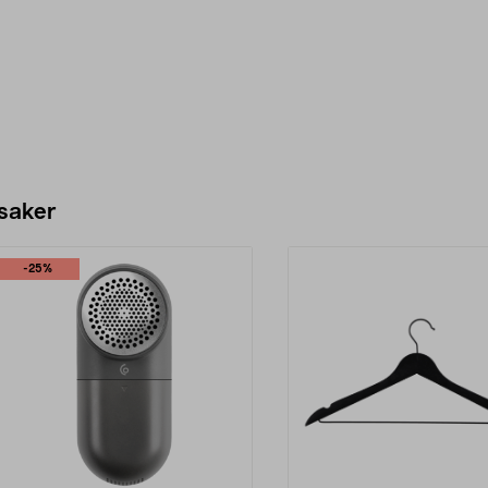
 saker
-25%