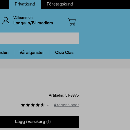
Privatkund
Företagskund
Välkommen
Logga in/Bli medlem
nden
Våra tjänster
Club Clas
Artikelnr:
51-3875
4
recensioner
Lägg i varukorg
(1)