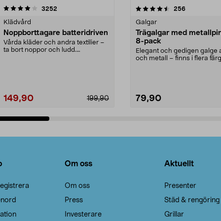
4.5av 5 stjärnor
recensioner
4.0av 5 stjärnor
recensioner
3252
256
Klädvård
Galgar
Noppborttagare batteridriven
Trägalgar med metallpi
8-pack
Vårda kläder och andra textilier –
ta bort noppor och ludd.
Elegant och gedigen galge a
Noppborttagaren fräs...
och metall – finns i flera färg
Galge med sv...
149,90
79,90
199,90
Lägg i varukorg
Lägg i varukorg
o
Om oss
Aktuellt
egistrera
Om oss
Presenter
enord
Press
Städ & rengöring
ation
Investerare
Grillar