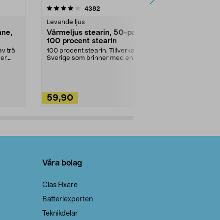
4.5av 5 stjärnor
recensioner
4.5
4382
2
Levande ljus
Rengöringsm
nne,
Värmeljus stearin, 50-pack,
Bikarbonat
100 procent stearin
Ett allsidigt 
städning och 
v trä
100 procent stearin. Tillverkade i
ute. Städa med
er.
Sverige som brinner med en
vacker och sotfri ...
59,90
49,90
Lägg i varukorg
Lägg
Våra bolag
Clas Fixare
Batteriexperten
Teknikdelar