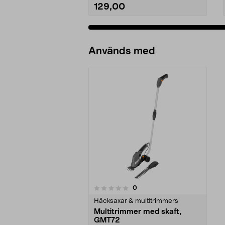
129,00
Används med
recensioner
0
0 av 5 stjärnor
Häcksaxar & multitrimmers
Multitrimmer med skaft,
GMT72