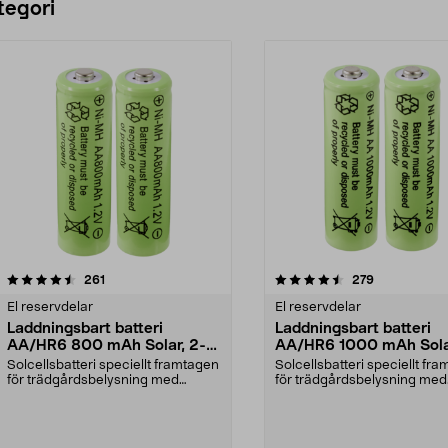
tegori
4.5 av 5 stjärnor
recensioner
4.5 av 5 stjärnor
recensioner
261
279
El reservdelar
El reservdelar
Laddningsbart batteri
Laddningsbart batteri
AA/HR6 800 mAh Solar, 2-
AA/HR6 1000 mAh Sola
pack
pack
Solcellsbatteri speciellt framtagen
Solcellsbatteri speciellt fr
för trädgårdsbelysning med
för trädgårdsbelysning med
solceller och AA-...
solceller och AA-...