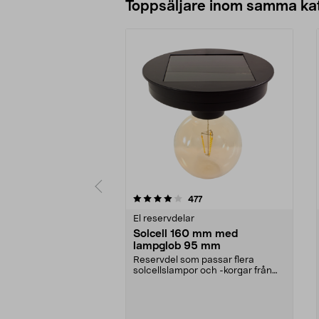
Toppsäljare inom samma ka
0 av 5 stjärnor
4.5 av 5 stjärnor
recensioner
477
El reservdelar
Solcell 160 mm med
lampglob 95 mm
Reservdel som passar flera
solcellslampor och -korgar från
Northlight. Solcell d...