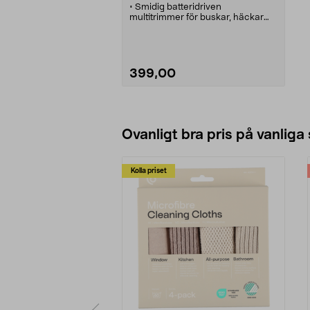
• Smidig batteridriven
multitrimmer för buskar, häckar
och gräskanter.
• Löstagbart skaft med
teleskopfunktion.
• Skär för gräs- och busktrimning -
enkelt att byta.
399,00
• 7,2 V/1,3 Ah litiumjonbatteri.
Lägg i varukorg
Ovanligt bra pris på vanliga
Kolla priset