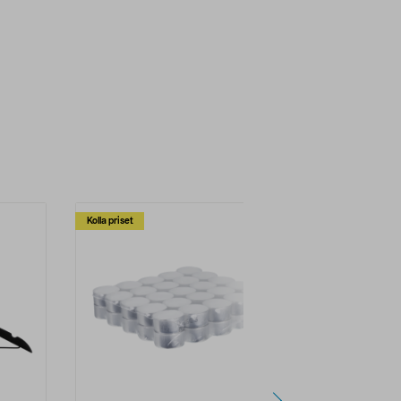
Kolla priset
Multibuy