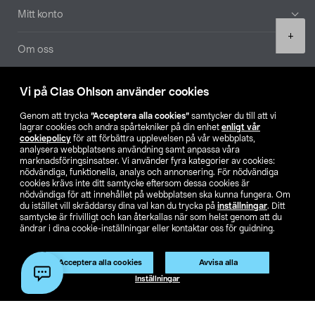
Mitt konto
Product
+
quantity
Om oss
Aktuellt
Vi på Clas Ohlson använder cookies
Genom att trycka
”Acceptera alla cookies”
samtycker du till att vi
Våra bolag
lagrar cookies och andra spårtekniker på din enhet
enligt vår
cookiepolicy
för att förbättra upplevelsen på vår webbplats,
analysera webbplatsens användning samt anpassa våra
Hitta butik
marknadsföringsinsatser. Vi använder fyra kategorier av cookies:
nödvändiga, funktionella, analys och annonsering. För nödvändiga
cookies krävs inte ditt samtycke eftersom dessa cookies är
SE
NO
FI
nödvändiga för att innehållet på webbplatsen ska kunna fungera. Om
du istället vill skräddarsy dina val kan du trycka på
inställningar
. Ditt
samtycke är frivilligt och kan återkallas när som helst genom att du
ändrar i dina cookie-inställningar eller kontaktar oss för guidning.
Acceptera alla cookies
Avvisa alla
Lägg i varukorg
(1)
Inställningar
Köpvillkor
Privacy statement
Klubbvillkor
För företag
Ändra till priser exklusive moms