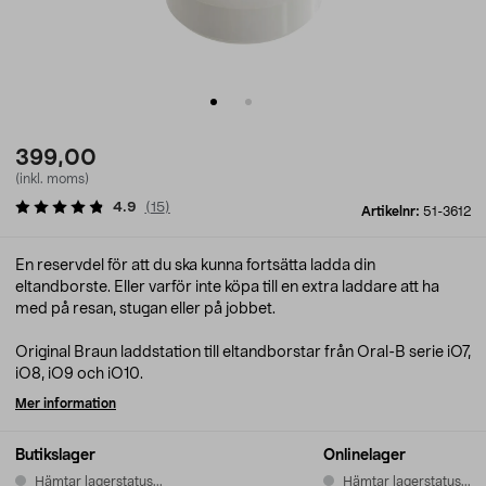
399,00
(inkl. moms)
4.9
(
15
)
Artikelnr:
51-3612
En reservdel för att du ska kunna fortsätta ladda din
eltandborste. Eller varför inte köpa till en extra laddare att ha
med på resan, stugan eller på jobbet.
Original Braun laddstation till eltandborstar från Oral-B serie iO7,
iO8, iO9 och iO10.
Mer information
Butikslager
Onlinelager
Hämtar lagerstatus...
Hämtar lagerstatus...