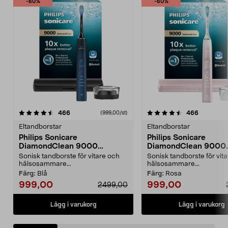
-60%
-60%
4.5 av 5 stjärnor
recensioner
4.5 av 5 stjärnor
recension
466
466
(999,00/st)
Eltandborstar
Eltandborstar
Philips Sonicare
Philips Sonicare
DiamondClean 9000
DiamondClean 9000
eltandborste, Special Edition
eltandborste, Special 
Sonisk tandborste för vitare och
Sonisk tandborste för vit
hälsosammare...
hälsosammare...
Färg:
Blå
Färg:
Rosa
999,00
999,00
2499,00
Lägg i varukorg
Lägg i varukorg