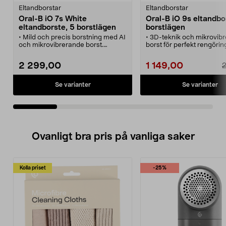
Eltandborstar
Eltandborstar
Oral-B iO 7s White
Oral-B iO 9s eltandbo
eltandborste, 5 borstlägen
borstlägen
• Mild och precis borstning med AI
• 3D-teknik och mikrovib
och mikrovibrerande borst.
borst för perfekt rengörin
• Oral-B iO 7s – välj tandköttsvård,
• Oral-B iO 9s – välj tung
daglig, mjuk, intensiv eller
tandköttsvård, superkänsl
2 299,00
1 149,00
2
vitgörande rengöring.
intensiv, vitgörande, mjuk 
• Eltandborste med personlig
daglig rengöring.
feedback på din borstning.
• Lättanvänd interaktiv fä
Se varianter
Se varianter
• Eltandborste med 2
och trycksensor för lagom
borsthuvuden (Ultimate Clean,
• Eltandborste med snab
Gentle Care).
– cirka 3 timmars laddnin
• Kompakt resefodral och
minuter batteritid.
magnetladdare ingår.
• Kompakt resefodral, 1
borsthuvud Ultimate Cle
Ovanligt bra pris på vanliga saker
magnetladdare ingår
Kolla priset
-25%