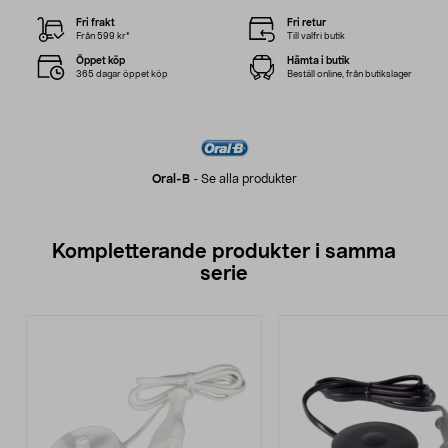
Fri frakt
Fri retur
Från 599 kr*
Till valfri butik
Öppet köp
Hämta i butik
365 dagar öppet köp
Beställ online, från butikslager
Oral-B
-
Se alla produkter
Kompletterande produkter i samma
serie