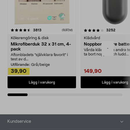
4.0av 5 stjärnor
recensioner
4.5av 5 stjärnor
recensio
3813
3252
(9,97/st)
Köksrengöring & disk
Klädvård
Mikrofiberduk 32 x 31 cm, 4-
Noppborttagare batter
-
pack
Vårda kläder och andra tex
ta bort noppor och ludd.
Aftonbladets "självklara favorit” i
Noppborttagaren fräs...
test av d...
Utförande:
Grå/beige
39,90
149,90
Lägg i varukorg
Lägg i varukorg
Sidfot
Kundservice