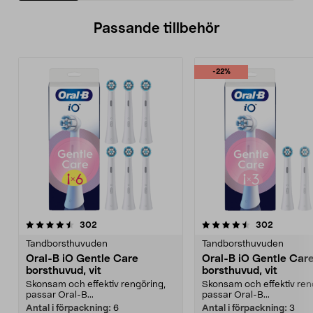
Passande tillbehör
-22%
4.5av 5 stjärnor
recensioner
4.5av 5 stjärnor
recension
302
302
Tandborsthuvuden
Tandborsthuvuden
Oral-B iO Gentle Care
Oral-B iO Gentle Car
borsthuvud, vit
borsthuvud, vit
Skonsam och effektiv rengöring,
Skonsam och effektiv ren
passar Oral-B...
passar Oral-B...
Antal i förpackning:
6
Antal i förpackning:
3