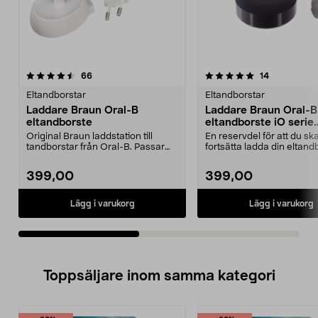
5.0av 5 stjärnor
recensioner
4.5av 5 stjärnor
recensioner
66
14
Eltandborstar
Eltandborstar
Laddare Braun Oral-B
Laddare Braun Oral-B
eltandborste
eltandborste iO serie
7/8/9/10
Original Braun laddstation till
En reservdel för att du s
tandborstar från Oral-B. Passar
fortsätta ladda din eltand
eltandborstar me...
Eller varför...
399,00
399,00
Lägg i varukorg
Lägg i varukorg
Toppsäljare inom samma kategori