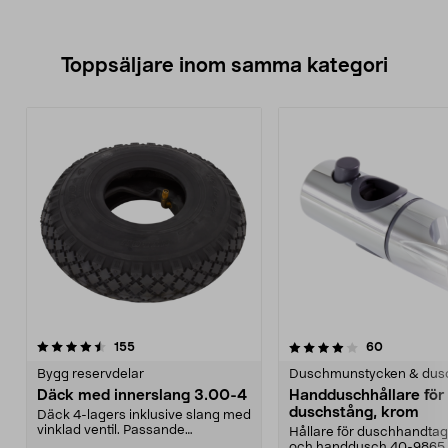
Toppsäljare inom samma kategori
4.0 av 5 stjärnor
recensioner
4.0 av 5 stjärnor
recensione
155
60
Bygg reservdelar
Duschmunstycken & dus
Däck med innerslang 3.00-4
Handduschhållare fö
duschstång, krom
Däck 4-lagers inklusive slang med
vinklad ventil. Passande
Hållare för duschhandtag t
luftgummihjul i dimen...
och handdusch 40-9865.