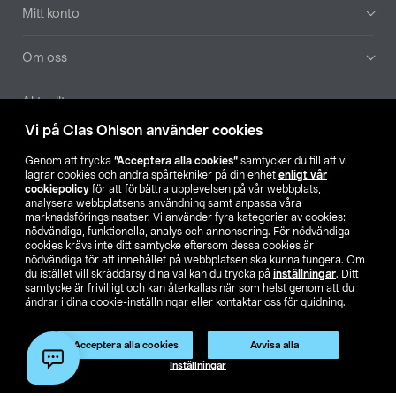
Mitt konto
Om oss
Aktuellt
Vi på Clas Ohlson använder cookies
Våra bolag
Genom att trycka
”Acceptera alla cookies”
samtycker du till att vi
lagrar cookies och andra spårtekniker på din enhet
enligt vår
Hitta butik
cookiepolicy
för att förbättra upplevelsen på vår webbplats,
analysera webbplatsens användning samt anpassa våra
marknadsföringsinsatser. Vi använder fyra kategorier av cookies:
nödvändiga, funktionella, analys och annonsering. För nödvändiga
SE
NO
FI
cookies krävs inte ditt samtycke eftersom dessa cookies är
nödvändiga för att innehållet på webbplatsen ska kunna fungera. Om
du istället vill skräddarsy dina val kan du trycka på
inställningar
. Ditt
samtycke är frivilligt och kan återkallas när som helst genom att du
ändrar i dina cookie-inställningar eller kontaktar oss för guidning.
Acceptera alla cookies
Avvisa alla
Köpvillkor
Privacy statement
Klubbvillkor
För företag
Inställningar
Ändra till priser exklusive moms