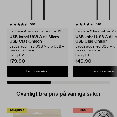
4.5 av 5 stjärnor
recensioner
4.5 av 5 stjärnor
recensione
516
516
Laddare & laddkablar Micro-USB
Laddare & laddkablar Mi
USB kabel USB A till Micro
USB kabel USB A till Micro
USB Clas Ohlson
USB Clas Ohlson
Laddsladd med USB Micro USB –
Laddsladd med USB Micr
passar laddare ...
passar laddare ...
Längd:
2 m
Längd:
1 m
179,90
149,90
Lägg i varukorg
Lägg i varukorg
Ovanligt bra pris på vanliga saker
Kolla priset
-25%