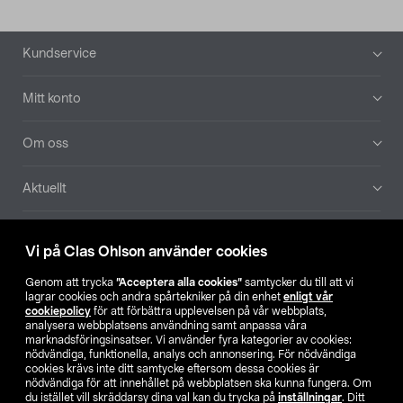
Sidfot
Kundservice
Mitt konto
Om oss
Aktuellt
Våra bolag
Vi på Clas Ohlson använder cookies
Hitta butik
Genom att trycka
”Acceptera alla cookies”
samtycker du till att vi
lagrar cookies och andra spårtekniker på din enhet
enligt vår
cookiepolicy
för att förbättra upplevelsen på vår webbplats,
SE
NO
FI
analysera webbplatsens användning samt anpassa våra
marknadsföringsinsatser. Vi använder fyra kategorier av cookies:
nödvändiga, funktionella, analys och annonsering. För nödvändiga
cookies krävs inte ditt samtycke eftersom dessa cookies är
nödvändiga för att innehållet på webbplatsen ska kunna fungera. Om
du istället vill skräddarsy dina val kan du trycka på
inställningar
. Ditt