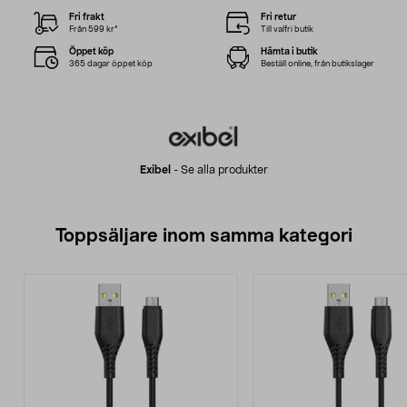
Fri frakt
Fri retur
Från 599 kr*
Till valfri butik
Öppet köp
Hämta i butik
365 dagar öppet köp
Beställ online, från butikslager
Exibel
-
Se alla produkter
Toppsäljare inom samma kategori