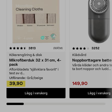
4.0av 5 stjärnor
recensioner
4.5av 5 stjärnor
recensio
3813
3252
(9,97/st)
Köksrengöring & disk
Klädvård
Mikrofiberduk 32 x 31 cm, 4-
Noppborttagare batter
pack
Vårda kläder och andra tex
ta bort noppor och ludd.
Aftonbladets "självklara favorit” i
Noppborttagaren fräs...
test av d...
Utförande:
Grå/beige
39,90
149,90
Lägg i varukorg
Lägg i varukorg