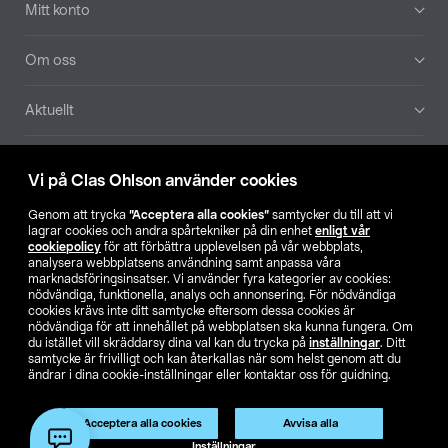
Mitt konto
Om oss
Aktuellt
Våra bolag
Vi på Clas Ohlson använder cookies
Hitta butik
Genom att trycka
”Acceptera alla cookies”
samtycker du till att vi
lagrar cookies och andra spårtekniker på din enhet
enligt vår
cookiepolicy
för att förbättra upplevelsen på vår webbplats,
SE
NO
FI
analysera webbplatsens användning samt anpassa våra
marknadsföringsinsatser. Vi använder fyra kategorier av cookies:
nödvändiga, funktionella, analys och annonsering. För nödvändiga
cookies krävs inte ditt samtycke eftersom dessa cookies är
nödvändiga för att innehållet på webbplatsen ska kunna fungera. Om
du istället vill skräddarsy dina val kan du trycka på
inställningar
. Ditt
samtycke är frivilligt och kan återkallas när som helst genom att du
ändrar i dina cookie-inställningar eller kontaktar oss för guidning.
Köpvillkor
Privacy statement
Klubbvillkor
För företag
Ändra till priser exklusive moms
Produkten har utgått
Acceptera alla cookies
Avvisa alla
Artikelnr:
51-2947
Inställningar