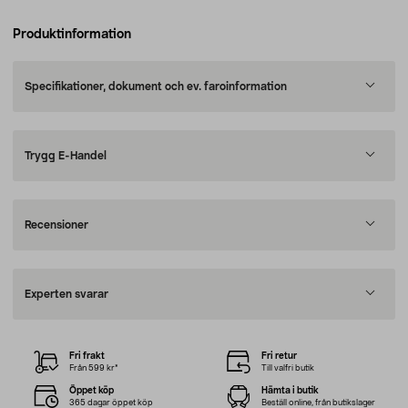
Produktinformation
Specifikationer, dokument och ev. faroinformation
Trygg E-Handel
Recensioner
Experten svarar
Fri frakt
Fri retur
Från 599 kr*
Till valfri butik
Öppet köp
Hämta i butik
365 dagar öppet köp
Beställ online, från butikslager