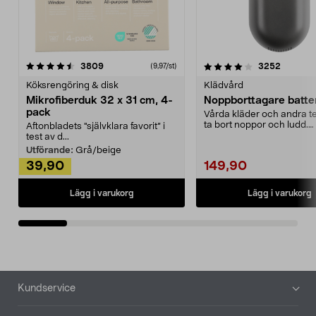
4.0av 5 stjärnor
recensioner
4.5av 5 stjärnor
recensio
3809
3252
(9,97/st)
Köksrengöring & disk
Klädvård
Mikrofiberduk 32 x 31 cm, 4-
Noppborttagare batter
pack
Vårda kläder och andra tex
ta bort noppor och ludd.
Aftonbladets "självklara favorit” i
Noppborttagaren fräs...
test av d...
Utförande:
Grå/beige
39,90
149,90
Lägg i varukorg
Lägg i varukorg
Sidfot
Kundservice