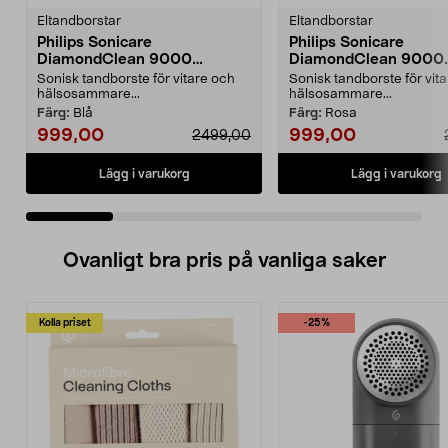
Eltandborstar
Eltandborstar
Philips Sonicare
Philips Sonicare
DiamondClean 9000
DiamondClean 9000
eltandborste, Special Edition
eltandborste, Special 
Sonisk tandborste för vitare och
Sonisk tandborste för vit
hälsosammare...
hälsosammare...
Färg:
Blå
Färg:
Rosa
999,00
999,00
2499,00
Lägg i varukorg
Lägg i varukorg
Ovanligt bra pris på vanliga saker
Kolla priset
-25%