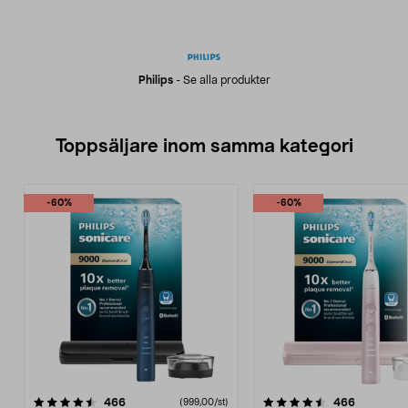
Philips
-
Se alla produkter
Toppsäljare inom samma kategori
-60%
-60%
4.5 av 5 stjärnor
recensioner
4.5 av 5 stjärnor
recension
466
466
(999,00/st)