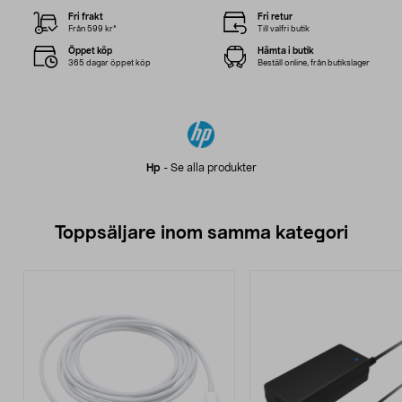
Fri frakt
Fri retur
Från 599 kr*
Till valfri butik
Öppet köp
Hämta i butik
365 dagar öppet köp
Beställ online, från butikslager
Hp
-
Se alla produkter
Toppsäljare inom samma kategori