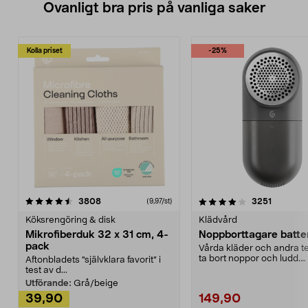
Ovanligt bra pris på vanliga saker
Kolla priset
-25%
4.0av 5 stjärnor
recensioner
4.5av 5 stjärnor
recensio
3808
3251
(9,97/st)
Köksrengöring & disk
Klädvård
Mikrofiberduk 32 x 31 cm, 4-
Noppborttagare batter
pack
Vårda kläder och andra tex
ta bort noppor och ludd.
Aftonbladets "självklara favorit” i
Noppborttagaren fräs...
test av d...
Utförande:
Grå/beige
39,90
149,90