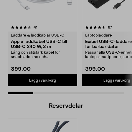
4.5 av 5 stjärnor
recensioner
4.5 av 5 stjärnor
recensioner
41
67
Laddare & laddkablar USB-C
Laptopladdare
Apple laddkabel USB-C till
Exibel USB-C-laddare
USB-C 240 W, 2 m
för bärbar dator
Lång och slitstark kabel för
Passar alla USB-C-enhet
snabbladdning och
laptop, smartphone, surfpl
dataöverföring. Apple laddkabel
Ladda din bärbara da...
U...
399,00
399,00
Lägg i varukorg
Lägg i varukorg
Reservdelar