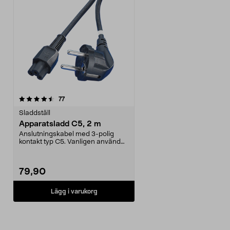
recensioner
77
Sladdställ
Apparatsladd C5, 2 m
Anslutningskabel med 3-polig
kontakt typ C5. Vanligen använd
apparatkabel för nä...
79,90
Lägg i varukorg