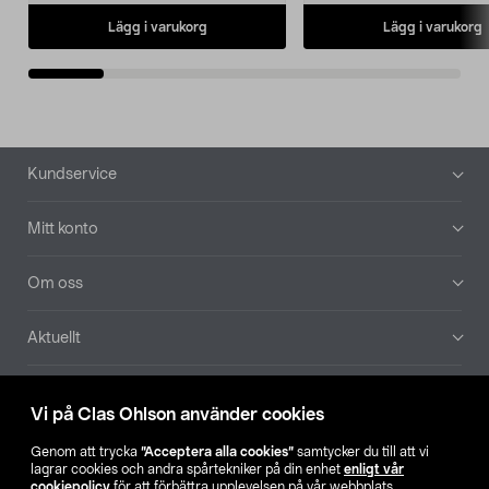
Lägg i varukorg
Lägg i varukorg
Sidfot
Kundservice
Mitt konto
Om oss
Aktuellt
Våra bolag
Vi på Clas Ohlson använder cookies
Hitta butik
Genom att trycka
”Acceptera alla cookies”
samtycker du till att vi
lagrar cookies och andra spårtekniker på din enhet
enligt vår
cookiepolicy
för att förbättra upplevelsen på vår webbplats,