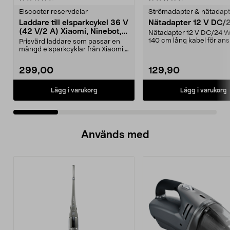
Elscooter reservdelar
Strömadapter & nätadapt
Laddare till elsparkcykel 36 V
Nätadapter 12 V DC/
(42 V/2 A) Xiaomi, Ninebot,
Nätadapter 12 V DC/24 
E-Way m.fl.
140 cm lång kabel för ans
Prisvärd laddare som passar en
till 230 V väggutta...
mängd elsparkcyklar från Xiaomi,
Ninebot och E-Wa...
299,00
129,90
Lägg i varukorg
Lägg i varukorg
Används med