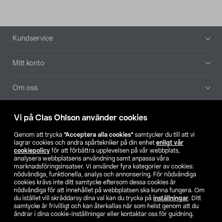
Sidfot
Kundservice
Mitt konto
Om oss
Aktuellt
Vi på Clas Ohlson använder cookies
Genom att trycka
”Acceptera alla cookies”
samtycker du till att vi
Våra bolag
lagrar cookies och andra spårtekniker på din enhet
enligt vår
cookiepolicy
för att förbättra upplevelsen på vår webbplats,
analysera webbplatsens användning samt anpassa våra
Hitta butik
marknadsföringsinsatser. Vi använder fyra kategorier av cookies:
nödvändiga, funktionella, analys och annonsering. För nödvändiga
cookies krävs inte ditt samtycke eftersom dessa cookies är
SE
NO
FI
nödvändiga för att innehållet på webbplatsen ska kunna fungera. Om
du istället vill skräddarsy dina val kan du trycka på
inställningar
. Ditt
samtycke är frivilligt och kan återkallas när som helst genom att du
ändrar i dina cookie-inställningar eller kontaktar oss för guidning.