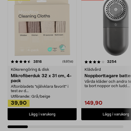
4.0av 5 stjärnor
recensioner
4.5av 5 stjärnor
recensio
3816
3254
(9,97/st)
Köksrengöring & disk
Klädvård
Mikrofiberduk 32 x 31 cm, 4-
Noppborttagare batter
pack
Vårda kläder och andra tex
ta bort noppor och ludd.
Aftonbladets "självklara favorit” i
Noppborttagaren fräs...
test av d...
Utförande:
Grå/beige
39,90
149,90
Lägg i varukorg
Lägg i varukorg