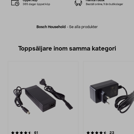
Öppet köp
Hämta i butik
365 dagar öppet köp
Beställ online, från butikslager
Bosch Household
-
Se alla produkter
Toppsäljare inom samma kategori
4.5 av 5 stjärnor
recensioner
4.5 av 5 stjärnor
recensione
61
23