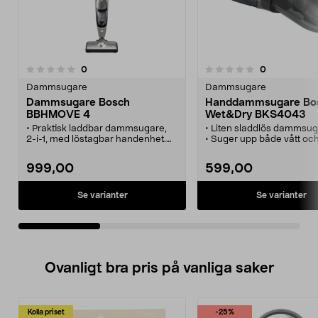
recensioner
recensioner
0
0
0.0 av 5 stjärnor
0.0 av 5 stjärnor
Dammsugare
Dammsugare
Dammsugare Bosch
Handdammsugare Bo
BBHMOVE 4
Wet&Dry BKS4043
• Praktisk laddbar dammsugare,
• Liten sladdlös dammsu
2-i-1, med löstagbar handenhet.
• Suger upp både vått och
• Munstycke med elektrisk borste.
• Städa upp i bilen eller 
• Dammsugaren kan stå upprätt
den hemma, i butiken etc.
999,00
599,00
utan hållare eller laddstation.
• Viks lätt ihop för att spara plats.
• 36 min drifttid.
Se varianter
Se varianter
Ovanligt bra pris på vanliga saker
Kolla priset
-25%