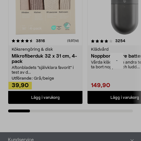
4.0av 5 stjärnor
recensioner
4.5av 5 stjärnor
recensio
3816
3254
(9,97/st)
Köksrengöring & disk
Klädvård
Mikrofiberduk 32 x 31 cm, 4-
Noppborttagare batter
-
pack
Vårda kläder och andra tex
ta bort noppor och ludd.
Aftonbladets "självklara favorit” i
Noppborttagaren fräs...
test av d...
Utförande:
Grå/beige
39,90
149,90
Lägg i varukorg
Lägg i varukorg
Sidfot
Kundservice