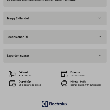
Trygg E-Handel
Recensioner
(1)
Experten svarar
Fri frakt
Fri retur
Från 599 kr*
Till valfri butik
Öppet köp
Hämta i butik
365 dagar öppet köp
Beställ online, från butikslager