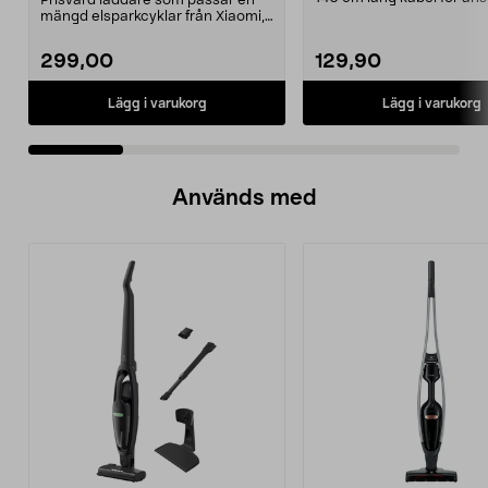
Prisvärd laddare som passar en
till 230 V väggutta...
mängd elsparkcyklar från Xiaomi,
Ninebot och E-Wa...
299,00
129,90
Lägg i varukorg
Lägg i varukorg
Används med