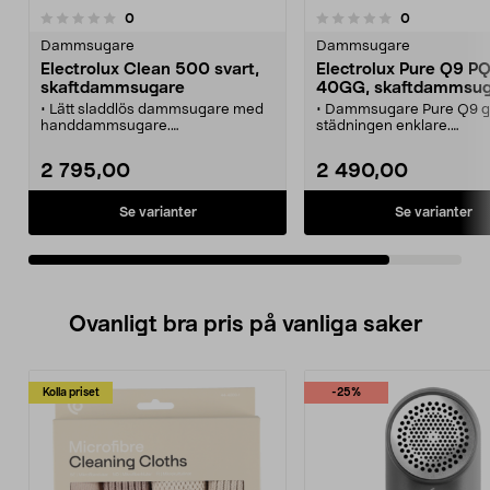
recensioner
recensioner
0
0
0.0 av 5 stjärnor
Dammsugare
Dammsugare
Electrolux Clean 500 svart,
Electrolux Pure Q9 P
skaftdammsugare
40GG, skaftdammsug
• Lätt sladdlös dammsugare med
• Dammsugare Pure Q9 g
handdammsugare.
städningen enklare.
• Electrolux Clean 500 –
• Lätt och kraftfull 2-i-1
dammsug i upp till 45 minuter på
handdammsugare.
2 795,00
2 490,00
en laddning.
• Självstående - ta en pa
• Skaftdammsugare som står
vill.
upprätt utan hållare.
• Ingen sladd - obegräns
Se varianter
Se varianter
• Filtersystemet tar bort upp till 99
räckvidd.
procent av alla
mikrodammpartiklar.
• Levereras med laddstation,
teleskopmunstycke och
borstmunstycke.
Ovanligt bra pris på vanliga saker
Kolla priset
-25%