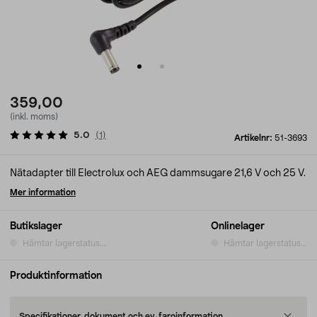
359,00
(inkl. moms)
5.0
(
1
)
Artikelnr:
51-3693
Nätadapter till Electrolux och AEG dammsugare 21,6 V och 25 V.
Mer information
Butikslager
Onlinelager
Hämtar lagerstatus...
Hämtar lagerstatus...
Produktinformation
Specifikationer, dokument och ev. faroinformation