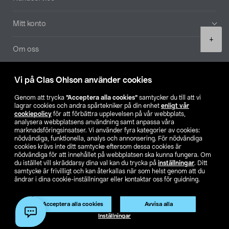
Mitt konto
Product
+
quantity
Om oss
Aktuellt
Vi på Clas Ohlson använder cookies
Genom att trycka
”Acceptera alla cookies”
samtycker du till att vi
Våra bolag
lagrar cookies och andra spårtekniker på din enhet
enligt vår
cookiepolicy
för att förbättra upplevelsen på vår webbplats,
analysera webbplatsens användning samt anpassa våra
Hitta butik
marknadsföringsinsatser. Vi använder fyra kategorier av cookies:
nödvändiga, funktionella, analys och annonsering. För nödvändiga
cookies krävs inte ditt samtycke eftersom dessa cookies är
SE
NO
FI
nödvändiga för att innehållet på webbplatsen ska kunna fungera. Om
du istället vill skräddarsy dina val kan du trycka på
inställningar
. Ditt
samtycke är frivilligt och kan återkallas när som helst genom att du
ändrar i dina cookie-inställningar eller kontaktar oss för guidning.
Acceptera alla cookies
Avvisa alla
Lägg i varukorg
(1)
Inställningar
Köpvillkor
Privacy statement
Klubbvillkor
För företag