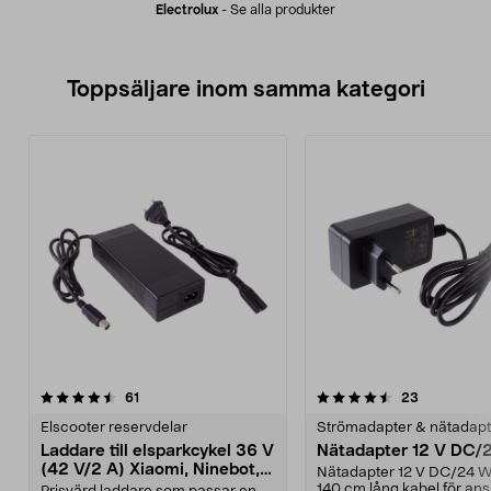
Electrolux
-
Se alla produkter
Toppsäljare inom samma kategori
4.5 av 5 stjärnor
recensioner
4.5 av 5 stjärnor
recensione
61
23
Elscooter reservdelar
Strömadapter & nätadapt
Laddare till elsparkcykel 36 V
Nätadapter 12 V DC/
(42 V/2 A) Xiaomi, Ninebot,
Nätadapter 12 V DC/24 
E-Way m.fl.
140 cm lång kabel för ans