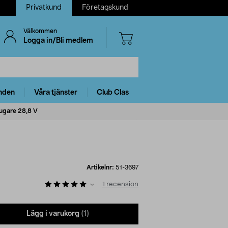
Privatkund
Företagskund
Välkommen
Logga in/Bli medlem
nden
Våra tjänster
Club Clas
sugare 28,8 V
Artikelnr:
51-3697
1
recension
Lägg i varukorg
(1)