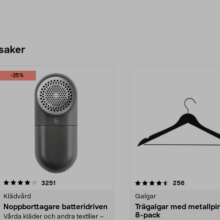
 saker
-25%
4.5av 5 stjärnor
recensioner
4.0av 5 stjärnor
recensioner
3251
256
Klädvård
Galgar
Noppborttagare batteridriven
Trägalgar med metallpi
8-pack
Vårda kläder och andra textilier –