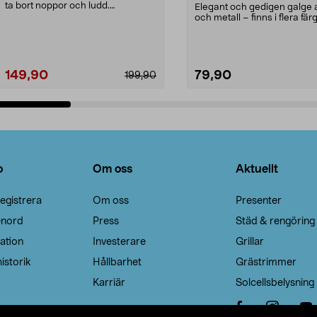
ta bort noppor och ludd.
Elegant och gedigen galge a
Noppborttagaren fräs...
och metall – finns i flera färg
Galge med sv...
149,90
79,90
199,90
Lägg i varukorg
Lägg i varukorg
o
Om oss
Aktuellt
egistrera
Om oss
Presenter
enord
Press
Städ & rengöring
ation
Investerare
Grillar
istorik
Hållbarhet
Grästrimmer
Karriär
Solcellsbelysning