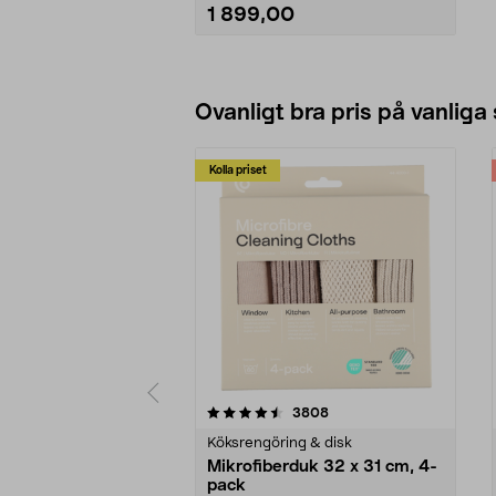
lång livslängd.
1 899,00
• Passar i det lilla hemmet såväl
som i den stora familjen.
Se varianter
Ovanligt bra pris på vanliga
Kolla priset
5av 5 stjärnor
4.0av 5 stjärnor
recensioner
3808
Köksrengöring & disk
Mikrofiberduk 32 x 31 cm, 4-
pack