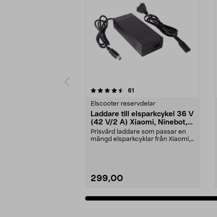
5 av 5 stjärnor
4.5 av 5 stjärnor
recensioner
61
Elscooter reservdelar
Laddare till elsparkcykel 36 V
(42 V/2 A) Xiaomi, Ninebot,
E-Way m.fl.
Prisvärd laddare som passar en
mängd elsparkcyklar från Xiaomi,
Ninebot och E-Wa...
299,00