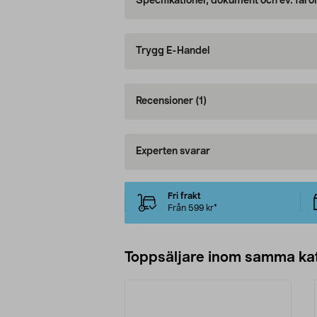
Specifikationer, dokument och ev. faro
Trygg E-Handel
Recensioner
(1)
Experten svarar
Fri frakt
Från 599 kr*
Toppsäljare inom samma ka