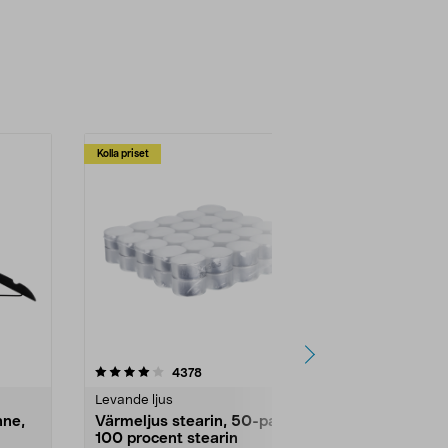
Kolla priset
Multibuy
4.5av 5 stjärnor
recensioner
4.5
4378
2
Levande ljus
Rengöringsm
nne,
Värmeljus stearin, 50-pack,
Bikarbonat
100 procent stearin
Ett allsidigt 