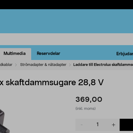
Multimedia
Reservdelar
Erbjuda
ddkablar
Strömadapter & nätadapter
Laddare till Electrolux skaftdamm
lux skaftdammsugare 28,8 V
369,00
(inkl. moms)
Product
quantity