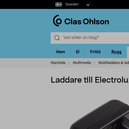
Select
Sweden
market
Hem
El
Fritid
Bygg
Startsida
Multimedia
Mobilladdare & la
Laddare till Electro