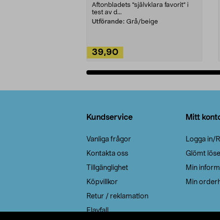
Aftonbladets "självklara favorit” i
test av d...
Utförande:
Grå/beige
39,90
Lägg i varukorg
Sidfot
Kundservice
Mitt kont
Vanliga frågor
Logga in/R
Kontakta oss
Glömt lös
Tillgänglighet
Min inform
Köpvillkor
Min orderh
Retur / reklamation
Elavfall