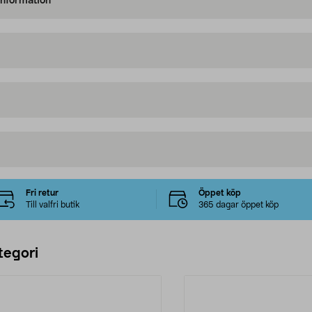
information
Fri retur
Öppet köp
Till valfri butik
365 dagar öppet köp
tegori