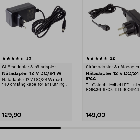
4.5 av 5 stjärnor
recensioner
4.5 av 5 stjärnor
recensioner
23
22
Strömadapter & nätadapter
Strömadapter & nätadapter
Nätadapter 12 V DC/24 W
Nätadapter 12 V DC/24
IP44
Nätadapter 12 V DC/24 W med
140 cm lång kabel för anslutning
Till Cotech flexibel LED-list
till 230 V väggutta...
RGB:36-6703, DT8800IP44
129,90
149,00