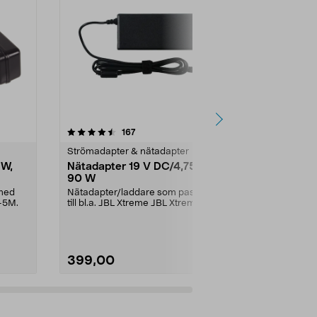
4.5 av 5 stjärnor
recensioner
4.5
167
2
Strömadapter & nätadapter
Strömadapter
 W,
Nätadapter 19 V DC/4,75 A,
Nätadapter
90 W
Till Cotech L
8068, SP-0
 med
Nätadapter/laddare som passar
-5M.
till bl.a. JBL Xtreme JBL Xtreme
2JBL BoomboxJBL B...
399,00
99,90