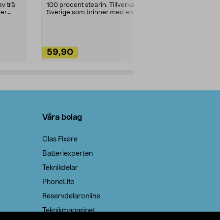
städning och 
v trä
100 procent stearin. Tillverkade i
ute. Städa med
er.
Sverige som brinner med en
vacker och sotfri ...
59,90
49,90
Lägg i varukorg
Lägg
Våra bolag
Clas Fixare
Batteriexperten
Teknikdelar
PhoneLife
Reservdelaronline
Teknikmagasinet