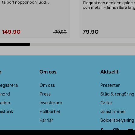
ta bort noppor och ludd.
Elegant och gedigen galge a
Noppborttagaren fräs...
och metall – finns i flera färg
Galge med sv...
149,90
79,90
199,90
Lägg i varukorg
Lägg i varukorg
o
Om oss
Aktuellt
egistrera
Om oss
Presenter
enord
Press
Städ & rengöring
ation
Investerare
Grillar
istorik
Hållbarhet
Grästrimmer
Karriär
Solcellsbelysning