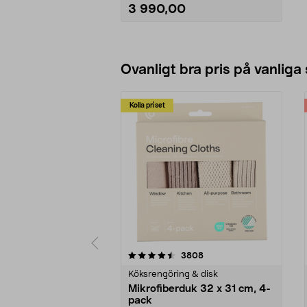
• Självstående - ta en paus när du
3 990,00
vill.
• Ingen sladd - obegränsad
räckvidd.
Se varianter
Ovanligt bra pris på vanliga
Kolla priset
5av 5 stjärnor
4.0av 5 stjärnor
recensioner
3808
Köksrengöring & disk
Mikrofiberduk 32 x 31 cm, 4-
pack