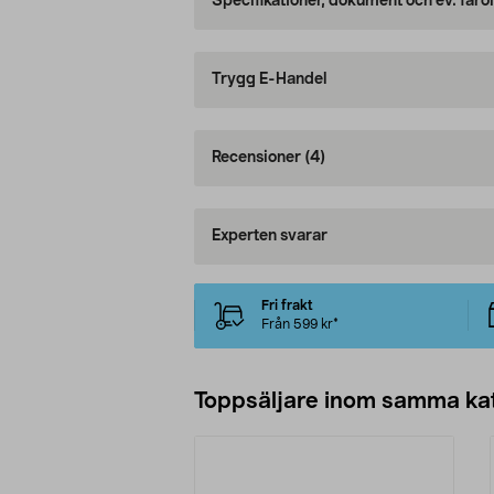
Specifikationer, dokument och ev. faro
Trygg E-Handel
Recensioner
(4)
Experten svarar
Fri frakt
Från 599 kr*
Toppsäljare inom samma ka