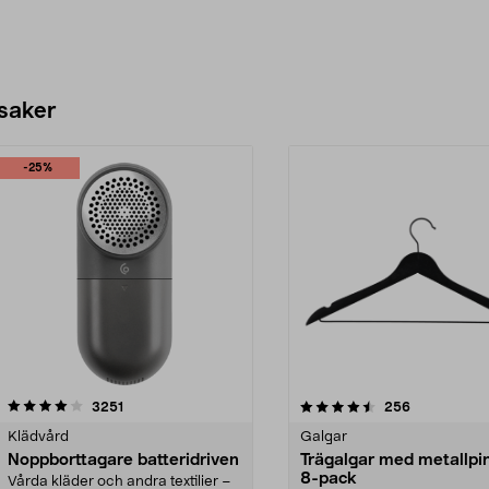
 saker
-25%
4.5av 5 stjärnor
recensioner
4.0av 5 stjärnor
recensioner
3251
256
Klädvård
Galgar
Noppborttagare batteridriven
Trägalgar med metallpi
8-pack
Vårda kläder och andra textilier –