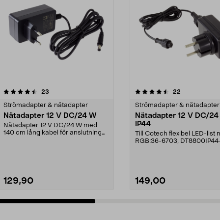
4.5 av 5 stjärnor
recensioner
4.5 av 5 stjärnor
recensioner
23
22
Strömadapter & nätadapter
Strömadapter & nätadapter
Nätadapter 12 V DC/24 W
Nätadapter 12 V DC/24
IP44
Nätadapter 12 V DC/24 W med
140 cm lång kabel för anslutning
Till Cotech flexibel LED-list
till 230 V väggutta...
RGB:36-6703, DT8800IP44
129,90
149,00