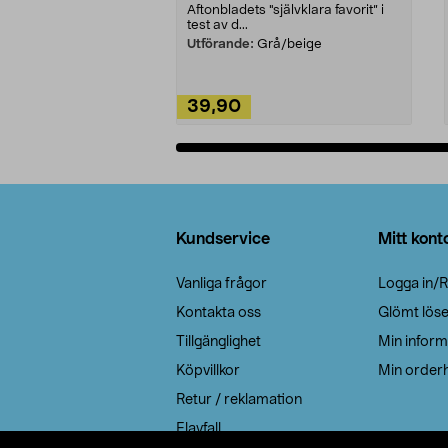
Aftonbladets "självklara favorit” i
test av d...
Utförande:
Grå/beige
39,90
Lägg i varukorg
Sidfot
Kundservice
Mitt kont
Vanliga frågor
Logga in/R
Kontakta oss
Glömt lös
Tillgänglighet
Min inform
Köpvillkor
Min orderh
Retur / reklamation
Elavfall