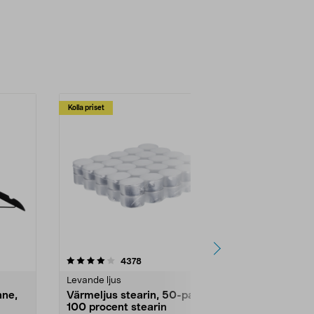
Kolla priset
Multibuy
4.5av 5 stjärnor
recensioner
4.5
4378
2
Levande ljus
Rengöringsm
nne,
Värmeljus stearin, 50-pack,
Bikarbonat
100 procent stearin
Ett allsidigt 