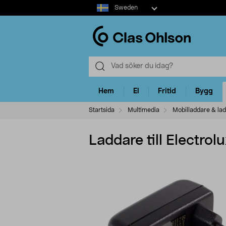
Select
Sweden
market
Hem
El
Fritid
Bygg
Startsida
Multimedia
Mobilladdare & la
Laddare till Electro