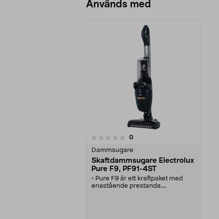
Används med
recensioner
0
0 av 5 stjärnor
Dammsugare
Skaftdammsugare Electrolux
Pure F9, PF91-4ST
• Pure F9 är ett kraftpaket med
enastående prestanda.
• Handdammsugaren är i klass
med en traditionell dammsugare.
• Teleskopröret kan du enkelt
reglera höjden på.