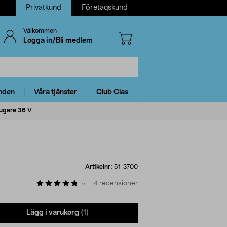
Privatkund
Företagskund
Välkommen
Logga in/Bli medlem
nden
Våra tjänster
Club Clas
sugare 36 V
Artikelnr:
51-3700
4
recensioner
Lägg i varukorg
(1)