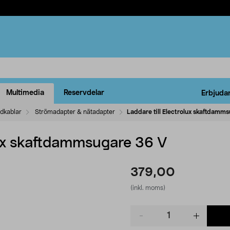
Multimedia
Reservdelar
Erbjuda
ddkablar
Strömadapter & nätadapter
Laddare till Electrolux skaftdamm
lux skaftdammsugare 36 V
379,00
(inkl. moms)
Product
quantity