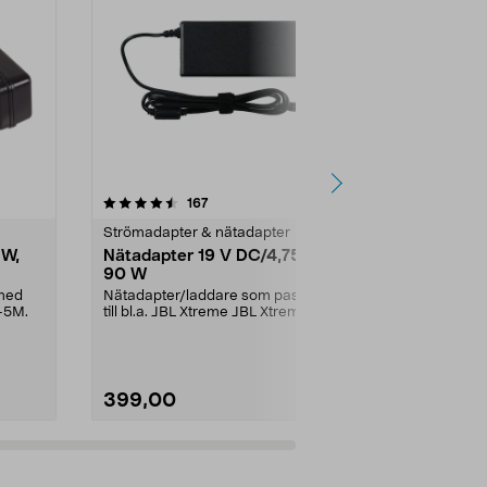
4.5 av 5 stjärnor
recensioner
4.5
167
2
Strömadapter & nätadapter
Strömadapter
 W,
Nätadapter 19 V DC/4,75 A,
Nätadapter
90 W
Till Cotech L
8068, SP-0
 med
Nätadapter/laddare som passar
-5M.
till bl.a. JBL Xtreme JBL Xtreme
2JBL BoomboxJBL B...
399,00
99,90