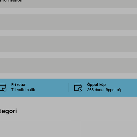
information
Fri retur
Öppet köp
Till valfri butik
365 dagar öppet köp
tegori