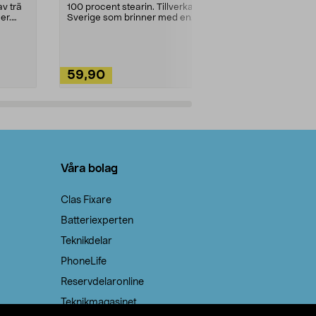
städning och 
v trä
100 procent stearin. Tillverkade i
ute. Städa med
er.
Sverige som brinner med en
vacker och sotfri ...
59,90
49,90
Lägg i varukorg
Lägg
Våra bolag
Clas Fixare
Batteriexperten
Teknikdelar
PhoneLife
Reservdelaronline
Teknikmagasinet