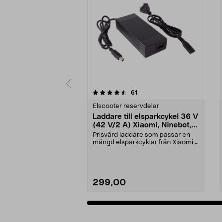
5 av 5 stjärnor
4.5 av 5 stjärnor
recensioner
61
Elscooter reservdelar
Laddare till elsparkcykel 36 V
(42 V/2 A) Xiaomi, Ninebot,
E-Way m.fl.
Prisvärd laddare som passar en
mängd elsparkcyklar från Xiaomi,
Ninebot och E-Wa...
299,00