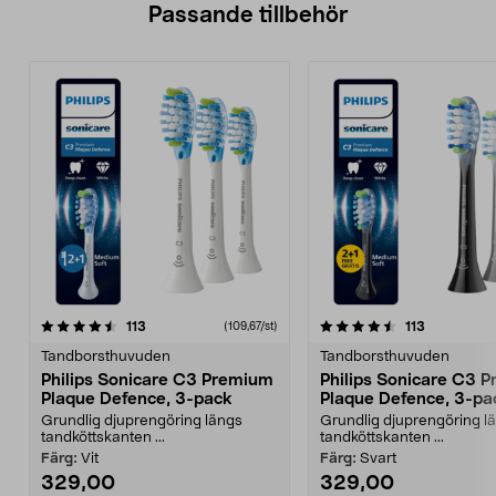
Passande tillbehör
4.5av 5 stjärnor
recensioner
4.5av 5 stjärnor
recensione
113
113
(109,67/st)
Tandborsthuvuden
Tandborsthuvuden
Philips Sonicare C3 Premium
Philips Sonicare C3 
Plaque Defence, 3-pack
Plaque Defence, 3-pa
Grundlig djuprengöring längs
Grundlig djuprengöring l
tandköttskanten ...
tandköttskanten ...
Färg:
Vit
Färg:
Svart
329,00
329,00