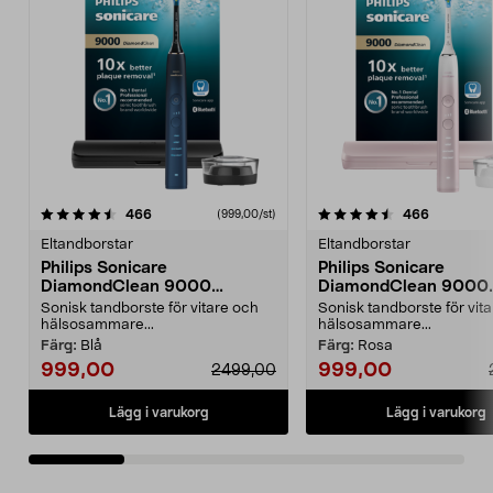
4.5 av 5 stjärnor
recensioner
4.5 av 5 stjärnor
recension
466
466
(999,00/st)
Eltandborstar
Eltandborstar
Philips Sonicare
Philips Sonicare
DiamondClean 9000
DiamondClean 9000
eltandborste, Special Edition
eltandborste, Special 
Sonisk tandborste för vitare och
Sonisk tandborste för vit
hälsosammare...
hälsosammare...
Färg:
Blå
Färg:
Rosa
999,00
999,00
2499,00
Lägg i varukorg
Lägg i varukorg