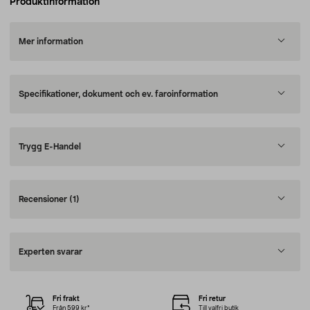
Produktinformation
Mer information
Specifikationer, dokument och ev. faroinformation
Trygg E-Handel
Recensioner
(1)
Experten svarar
Fri frakt
Fri retur
Från 599 kr*
Till valfri butik