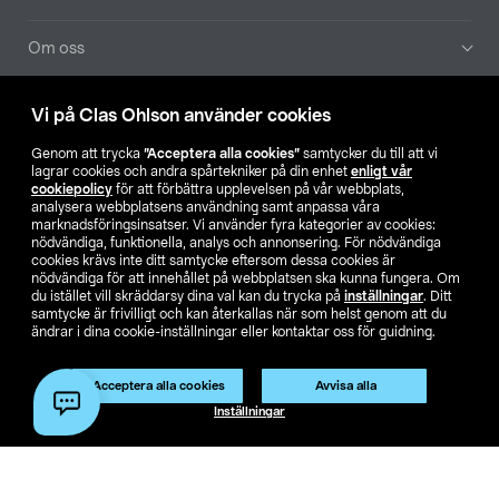
Om oss
Aktuellt
Vi på Clas Ohlson använder cookies
Genom att trycka
”Acceptera alla cookies”
samtycker du till att vi
Våra bolag
lagrar cookies och andra spårtekniker på din enhet
enligt vår
cookiepolicy
för att förbättra upplevelsen på vår webbplats,
analysera webbplatsens användning samt anpassa våra
Hitta butik
marknadsföringsinsatser. Vi använder fyra kategorier av cookies:
nödvändiga, funktionella, analys och annonsering. För nödvändiga
cookies krävs inte ditt samtycke eftersom dessa cookies är
SE
NO
FI
nödvändiga för att innehållet på webbplatsen ska kunna fungera. Om
du istället vill skräddarsy dina val kan du trycka på
inställningar
. Ditt
samtycke är frivilligt och kan återkallas när som helst genom att du
ändrar i dina cookie-inställningar eller kontaktar oss för guidning.
Acceptera alla cookies
Avvisa alla
Inställningar
Köpvillkor
Privacy statement
Klubbvillkor
För företag
Ändra till priser exklusive moms