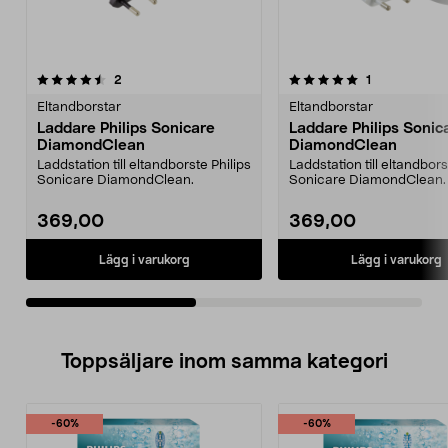
5.0av 5 stjärnor
recensioner
5.0av 5 stjärnor
recensioner
2
1
Eltandborstar
Eltandborstar
Laddare Philips Sonicare
Laddare Philips Sonic
DiamondClean
DiamondClean
Laddstation till eltandborste Philips
Laddstation till eltandbors
Sonicare DiamondClean.
Sonicare DiamondClean.
369,00
369,00
Lägg i varukorg
Lägg i varukorg
Toppsäljare inom samma kategori
-60%
-60%