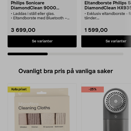
Philips Sonicare
Eltandborste Philips 
DiamondClean 9000
DiamondClean HX93
eltandborste, 2-pack
• Laddas i ställ eller glas.
• Exklusiv eltandborste - f
• Eltandborste med Bluetooth –
tänder.
app för personlig statusrapport.
• Gör rent där en manuell
• Philips Sonicare DiamondClean
tandborste inte kommer å
3 699,00
1 599,00
9000 – 3 intensiteter, 4
• Sonicare-teknologi - re
rengöringslägen.
mellan tänderna.
• Sonicare-teknologi – rengöring
• Smalt, vinklat borsthuv
Se varianter
Se varianter
effektivt även mellan tänderna.
når tänderna längst bak 
• Philips HHX9914/84 praktiskt 2-
• Kan laddas i resefodral
pack till familjen.
USB-kabel.
Ovanligt bra pris på vanliga saker
Kolla priset
-25%