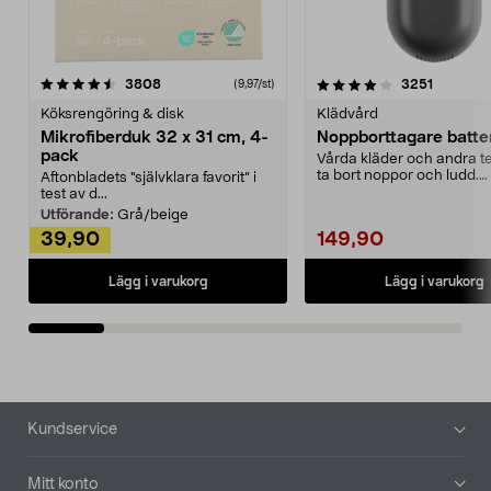
4.0av 5 stjärnor
recensioner
4.5av 5 stjärnor
recensio
3808
3251
(9,97/st)
Köksrengöring & disk
Klädvård
Mikrofiberduk 32 x 31 cm, 4-
Noppborttagare batter
pack
Vårda kläder och andra tex
ta bort noppor och ludd.
Aftonbladets "självklara favorit” i
Noppborttagaren fräs...
test av d...
Utförande:
Grå/beige
39,90
149,90
Lägg i varukorg
Lägg i varukorg
Sidfot
Kundservice
Mitt konto