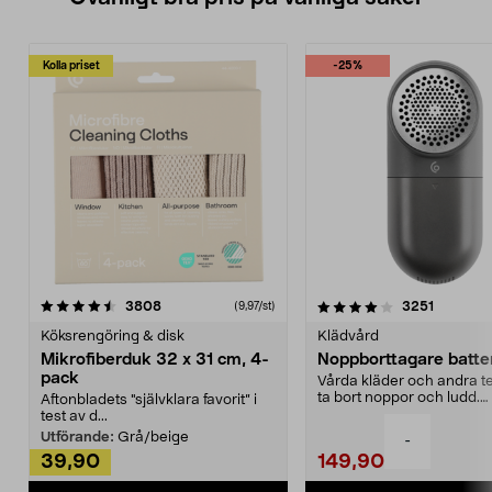
Kolla priset
-25%
4.0av 5 stjärnor
recensioner
4.5av 5 stjärnor
recensio
3808
3251
(9,97/st)
Köksrengöring & disk
Klädvård
Mikrofiberduk 32 x 31 cm, 4-
Noppborttagare batter
pack
Vårda kläder och andra tex
ta bort noppor och ludd.
Aftonbladets "självklara favorit” i
Noppborttagaren fräs...
test av d...
Utförande:
Grå/beige
-
39,90
149,90