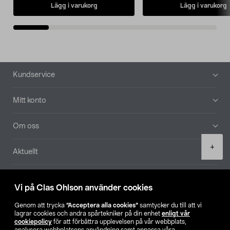
Lägg i varukorg
Lägg i varukorg
Sidfot
Kundservice
Mitt konto
Om oss
Product
+
Aktuellt
quantity
Våra bolag
Vi på Clas Ohlson använder cookies
Hitta butik
Genom att trycka
”Acceptera alla cookies”
samtycker du till att vi
lagrar cookies och andra spårtekniker på din enhet
enligt vår
cookiepolicy
för att förbättra upplevelsen på vår webbplats,
SE
NO
FI