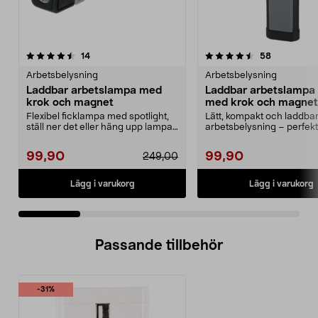
4.5 av 5 stjärnor
recensioner
4.5 av 5 stjärnor
recensione
14
58
Arbetsbelysning
Arbetsbelysning
Laddbar arbetslampa med
Laddbar arbetslampa
krok och magnet
med krok och magnet
Flexibel ficklampa med spotlight,
Lätt, kompakt och laddba
ställ ner det eller häng upp lampan
arbetsbelysning – perfekt
med krok e...
tillfälligt ljus. Batter...
99,90
99,90
249,00
Lägg i varukorg
Lägg i varukorg
Passande tillbehör
-31%