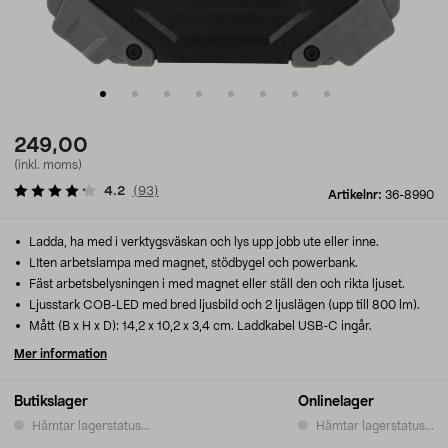
249,00
(inkl. moms)
4.2
(
93
)
Artikelnr:
36-8990
Ladda, ha med i verktygsväskan och lys upp jobb ute eller inne.
LIten arbetslampa med magnet, stödbygel och powerbank.
Fäst arbetsbelysningen i med magnet eller ställ den och rikta ljuset.
Ljusstark COB-LED med bred ljusbild och 2 ljuslägen (upp till 800 lm).
Mått (B x H x D): 14,2 x 10,2 x 3,4 cm. Laddkabel USB-C ingår.
Mer information
Butikslager
Onlinelager
Hämtar lagerstatus...
Hämtar lagerstatus...