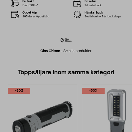
Fri frakt
Fri retur
Från 599 kr*
Till valfri butik
Öppet köp
Hämta i butik
365 dagar öppet köp
Beställ online, från butikslager
Clas Ohlson
-
Se alla produkter
Toppsäljare inom samma kategori
-60%
-50%