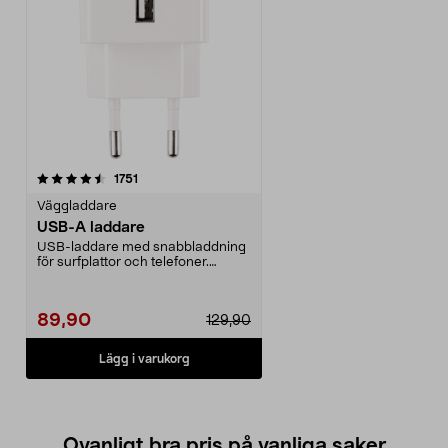
recensioner
1751
Väggladdare
USB-A laddare
USB-laddare med snabbladdning
för surfplattor och telefoner.
Strömadapter med he...
89,90
129,90
Lägg i varukorg
Ovanligt bra pris på vanliga saker