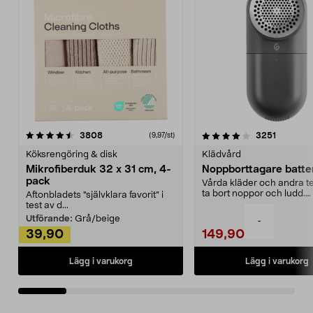
4.0av 5 stjärnor
recensioner
4.5av 5 stjärnor
recensio
3808
3251
(9,97/st)
Köksrengöring & disk
Klädvård
Mikrofiberduk 32 x 31 cm, 4-
Noppborttagare batter
pack
Vårda kläder och andra tex
ta bort noppor och ludd.
Aftonbladets "självklara favorit” i
Noppborttagaren fräs...
test av d...
Utförande:
Grå/beige
-
39,90
149,90
Lägg i varukorg
Lägg i varukorg