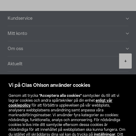
Sidfot
Kundservice
Mitt konto
Om oss
Product
+
Aktuellt
quantity
Våra bolag
Vi på Clas Ohlson använder cookies
Hitta butik
Genom att trycka
”Acceptera alla cookies”
samtycker du till att vi
lagrar cookies och andra spårtekniker på din enhet
enligt vår
cookiepolicy
för att förbättra upplevelsen på vår webbplats,
SE
NO
FI
analysera webbplatsens användning samt anpassa våra
marknadsföringsinsatser. Vi använder fyra kategorier av cookies:
nödvändiga, funktionella, analys och annonsering. För nödvändiga
cookies krävs inte ditt samtycke eftersom dessa cookies är
nödvändiga för att innehållet på webbplatsen ska kunna fungera. Om
du istället vill skräddarsy dina val kan du trycka på
inställningar
. Ditt