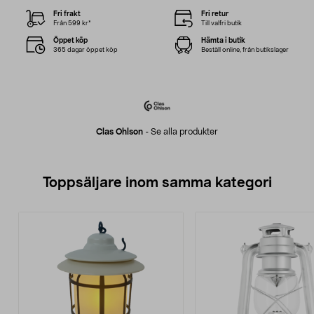
Fri frakt
Fri retur
Från 599 kr*
Till valfri butik
Öppet köp
Hämta i butik
365 dagar öppet köp
Beställ online, från butikslager
Clas Ohlson
-
Se alla produkter
Toppsäljare inom samma kategori