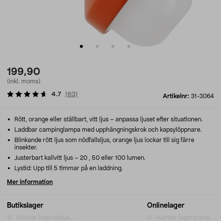
199,90
(inkl. moms)
4.7
(
63
)
Artikelnr:
31-3064
Rött, orange eller ställbart, vitt ljus – anpassa ljuset efter situationen.
Laddbar campinglampa med upphängningskrok och kapsylöppnare.
Blinkande rött ljus som nödfallsljus, orange ljus lockar till sig färre
insekter.
Justerbart kallvitt ljus – 20 , 50 eller 100 lumen.
Lystid: Upp till 5 timmar på en laddning.
Mer information
Butikslager
Onlinelager
Hämtar lagerstatus...
Hämtar lagerstatus...