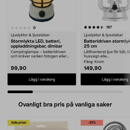
4.5 av 5 stjärnor
4.5 av 5 stjärnor
recensione
187
recensioner
0
Ljuslyktor & ljusstakar
Ljuslyktor & ljusstakar
Stormlykta LED, batteri,
Batteridriven stormly
uppladdningsbar, dimbar
25 cm
Campinglampa – batteridriven
Lätthanterat ljus för båt, tä
och kräver varken fotogen eller
husvagn elle...
lampolja. Stormlykt...
Färg:
Krom
99,90
149,90
Lägg i varukorg
Lägg i varukorg
Ovanligt bra pris på vanliga saker
Kolla priset
-25%