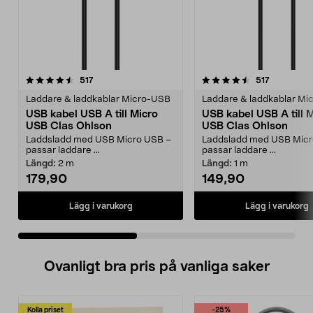
4.5 av 5 stjärnor
recensioner
4.5 av 5 stjärnor
recensione
517
517
Laddare & laddkablar Micro-USB
Laddare & laddkablar Mi
USB kabel USB A till Micro
USB kabel USB A till Micro
USB Clas Ohlson
USB Clas Ohlson
Laddsladd med USB Micro USB –
Laddsladd med USB Micr
passar laddare ...
passar laddare ...
Längd:
2 m
Längd:
1 m
179,90
149,90
Lägg i varukorg
Lägg i varukorg
Ovanligt bra pris på vanliga saker
Kolla priset
-25%