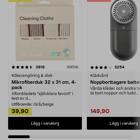
4.0av 5 stjärnor
recensioner
4.5av 5 stjärnor
recensio
3816
3254
(9,97/st)
Köksrengöring & disk
Klädvård
Mikrofiberduk 32 x 31 cm, 4-
Noppborttagare batter
pack
Vårda kläder och andra tex
ta bort noppor och ludd.
Aftonbladets "självklara favorit” i
Noppborttagaren fräs...
test av d...
Utförande:
Grå/beige
39,90
149,90
Lägg i varukorg
Lägg i varukorg