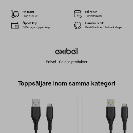
Fri frakt
Fri retur
Från 599 kr*
Till valfri butik
Öppet köp
Hämta i butik
365 dagar öppet köp
Beställ online, från butikslager
Exibel
-
Se alla produkter
Toppsäljare inom samma kategori