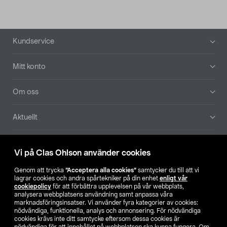
Sidfot
Kundservice
Mitt konto
Om oss
Aktuellt
Våra bolag
Vi på Clas Ohlson använder cookies
Hitta butik
Genom att trycka
”Acceptera alla cookies”
samtycker du till att vi
lagrar cookies och andra spårtekniker på din enhet
enligt vår
cookiepolicy
för att förbättra upplevelsen på vår webbplats,
SE
NO
FI
analysera webbplatsens användning samt anpassa våra
marknadsföringsinsatser. Vi använder fyra kategorier av cookies:
nödvändiga, funktionella, analys och annonsering. För nödvändiga
cookies krävs inte ditt samtycke eftersom dessa cookies är