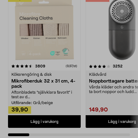
4.0av 5 stjärnor
recensioner
4.5av 5 stjärnor
recensio
3809
3252
(9,97/st)
Köksrengöring & disk
Klädvård
Mikrofiberduk 32 x 31 cm, 4-
Noppborttagare batter
pack
Vårda kläder och andra tex
ta bort noppor och ludd.
Aftonbladets "självklara favorit” i
Noppborttagaren fräs...
test av d...
Utförande:
Grå/beige
39,90
149,90
Lägg i varukorg
Lägg i varukorg