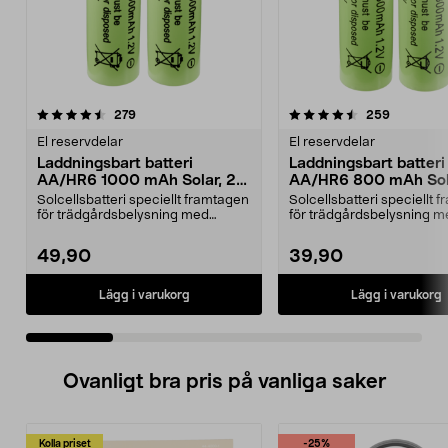
4.5 av 5 stjärnor
recensioner
4.5 av 5 stjärnor
recension
279
259
El reservdelar
El reservdelar
Laddningsbart batteri
Laddningsbart batteri
AA/HR6 1000 mAh Solar, 2-
AA/HR6 800 mAh Sola
pack
pack
Solcellsbatteri speciellt framtagen
Solcellsbatteri speciellt 
för trädgårdsbelysning med
för trädgårdsbelysning m
solceller och AA-...
solceller och AA-...
49,90
39,90
Lägg i varukorg
Lägg i varukorg
Ovanligt bra pris på vanliga saker
Kolla priset
-25%