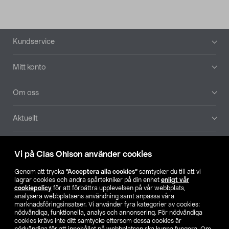
Sidfot
Kundservice
Mitt konto
Om oss
Aktuellt
Våra bolag
Vi på Clas Ohlson använder cookies
Hitta butik
Genom att trycka
”Acceptera alla cookies”
samtycker du till att vi
lagrar cookies och andra spårtekniker på din enhet
enligt vår
cookiepolicy
för att förbättra upplevelsen på vår webbplats,
SE
NO
FI
analysera webbplatsens användning samt anpassa våra
marknadsföringsinsatser. Vi använder fyra kategorier av cookies:
nödvändiga, funktionella, analys och annonsering. För nödvändiga
cookies krävs inte ditt samtycke eftersom dessa cookies är