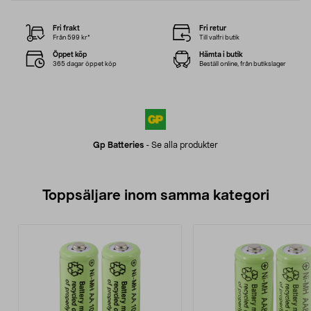
Fri frakt
Fri retur
Från 599 kr*
Till valfri butik
Öppet köp
Hämta i butik
365 dagar öppet köp
Beställ online, från butikslager
Gp Batteries
-
Se alla produkter
Toppsäljare inom samma kategori