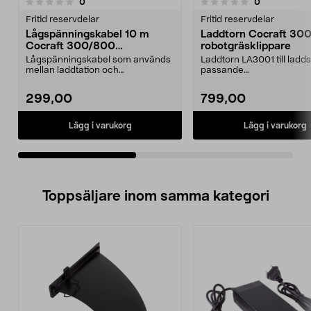
5.0av 5 stjärnor
recensioner
recensioner
0
0
0.0 av 5 stjärnor
Fritid reservdelar
Fritid reservdelar
Lågspänningskabel 10 m
Laddtorn Cocraft 30
Cocraft 300/800
robotgräsklippare
robotgräsklippare
Lågspänningskabel som används
Laddtorn LA3001 till ladds
mellan laddtation och
passande
nätadapter/laddare.Passande ...
robotgräsklippare:Cocraft
4006...
299,00
799,00
Lägg i varukorg
Lägg i varukorg
Toppsäljare inom samma kategori