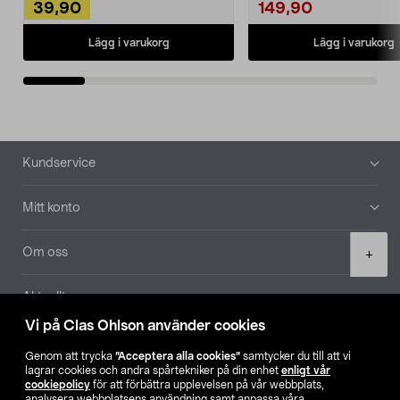
39,90
149,90
Lägg i varukorg
Lägg i varukorg
Sidfot
Kundservice
Mitt konto
Product
Om oss
+
quantity
Aktuellt
Vi på Clas Ohlson använder cookies
Våra bolag
Genom att trycka
”Acceptera alla cookies”
samtycker du till att vi
lagrar cookies och andra spårtekniker på din enhet
enligt vår
Hitta butik
cookiepolicy
för att förbättra upplevelsen på vår webbplats,
analysera webbplatsens användning samt anpassa våra