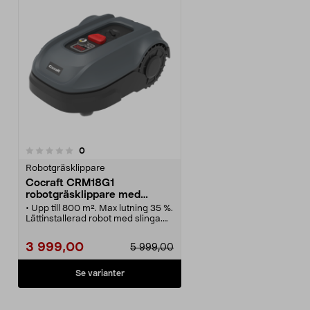
recensioner
0
Robotgräsklippare
Cocraft CRM18G1
robotgräsklippare med
slinga, 800 m2
• Upp till 800 m². Max lutning 35 %.
Lättinstallerad robot med slinga.
• Cocraft CRM18G1
robotgräsklippare – starta
3 999,00
5 999,00
klippningen med ett knapptryck.
• 3-blads klippsystem – finfördelar
gräset och ger jämnt resultat
Se varianter
• Digital display samt krock-, lyft-
och regnsensor för extra säkerhet.
• Laddstation, begränsningskabel