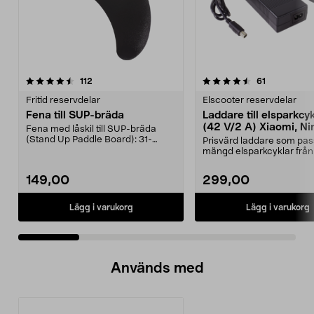
4.5 av 5 stjärnor
recensioner
4.5 av 5 stjärnor
recensioner
112
61
Fritid reservdelar
Elscooter reservdelar
Fena till SUP-bräda
Laddare till elsparkcy
(42 V/2 A) Xiaomi, Ni
Fena med låskil till SUP-bräda
E-Way m.fl.
(Stand Up Paddle Board): 31-
Prisvärd laddare som pas
974331-2059, E11 Pass...
mängd elsparkcyklar från
Ninebot och E-Wa...
149,00
299,00
Lägg i varukorg
Lägg i varukorg
Används med