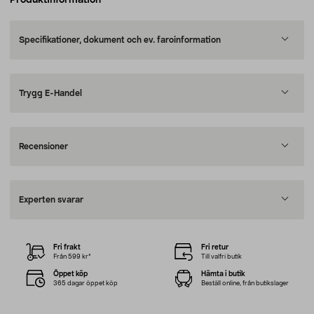
Produktinformation
Specifikationer, dokument och ev. faroinformation
Trygg E-Handel
Recensioner
Experten svarar
Fri frakt
Fri retur
Från 599 kr*
Till valfri butik
Öppet köp
Hämta i butik
365 dagar öppet köp
Beställ online, från butikslager