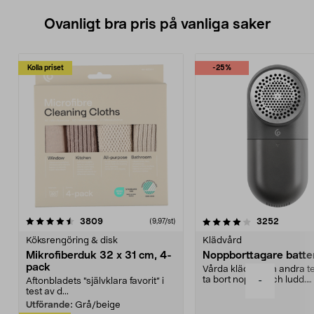
och nödvändiga anslutningar
ingår.
Ovanligt bra pris på vanliga saker
Kolla priset
-25%
4.0av 5 stjärnor
recensioner
4.5av 5 stjärnor
recensio
3809
3252
(9,97/st)
Köksrengöring & disk
Klädvård
Mikrofiberduk 32 x 31 cm, 4-
Noppborttagare batter
pack
Vårda kläder och andra tex
ta bort noppor och ludd.
-
Aftonbladets "självklara favorit” i
Noppborttagaren fräs...
test av d...
Utförande:
Grå/beige