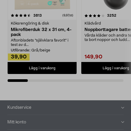
4.0av 5 stjärnor
recensioner
4.5av 5 stjärnor
recensio
3813
3252
(9,97/st)
Köksrengöring & disk
Klädvård
Mikrofiberduk 32 x 31 cm, 4-
Noppborttagare batter
pack
Vårda kläder och andra tex
ta bort noppor och ludd.
Aftonbladets "självklara favorit” i
Noppborttagaren fräs...
test av d...
Utförande:
Grå/beige
39,90
149,90
Lägg i varukorg
Lägg i varukorg
Sidfot
Kundservice
Mitt konto