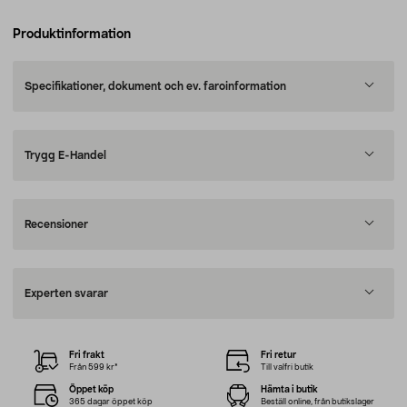
Produktinformation
Specifikationer, dokument och ev. faroinformation
Trygg E-Handel
Recensioner
Experten svarar
Fri frakt
Fri retur
Från 599 kr*
Till valfri butik
Öppet köp
Hämta i butik
365 dagar öppet köp
Beställ online, från butikslager