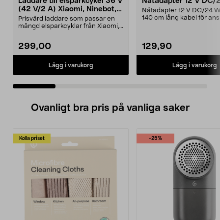
Laddare till elsparkcykel 36 V
Nätadapter 12 V DC/
(42 V/2 A) Xiaomi, Ninebot,
Nätadapter 12 V DC/24 
E-Way m.fl.
140 cm lång kabel för ans
Prisvärd laddare som passar en
till 230 V väggutta...
mängd elsparkcyklar från Xiaomi,
Ninebot och E-Wa...
299,00
129,90
Lägg i varukorg
Lägg i varukorg
Ovanligt bra pris på vanliga saker
Kolla priset
-25%