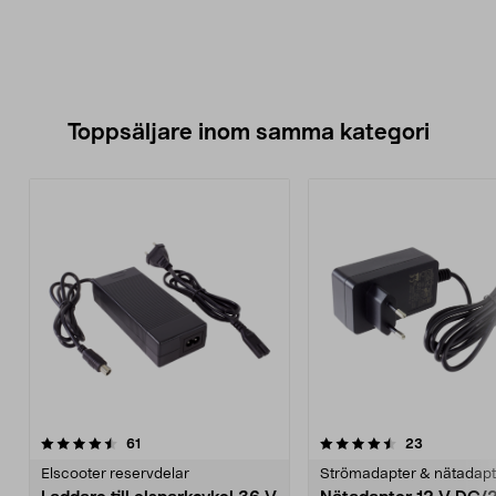
Toppsäljare inom samma kategori
4.5 av 5 stjärnor
recensioner
4.5 av 5 stjärnor
recensione
61
23
Elscooter reservdelar
Strömadapter & nätadapt