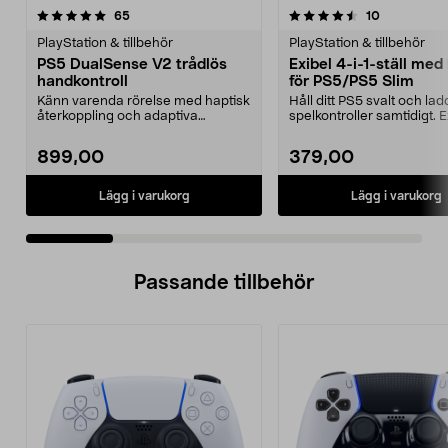
4.5 av 5 stjärnor
recensioner
4.5 av 5 stjärnor
recensioner
65
10
PlayStation & tillbehör
PlayStation & tillbehör
PS5 DualSense V2 trådlös
Exibel 4-i-1-ställ med
handkontroll
för PS5/PS5 Slim
Känn varenda rörelse med haptisk
Håll ditt PS5 svalt och lad
återkoppling och adaptiva
spelkontroller samtidigt. E
utlösningsknappar. Pl...
multifunktionel...
899,00
379,00
Lägg i varukorg
Lägg i varukorg
Passande tillbehör