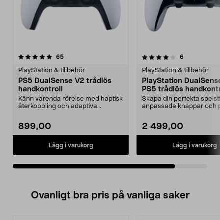
4.0av 5 stjärnor
recensioner
recensioner
65
6
PlayStation & tillbehör
PlayStation & tillbehör
PS5 DualSense V2 trådlös
PlayStation DualSens
handkontroll
PS5 trådlös handkontr
Känn varenda rörelse med haptisk
Skapa din perfekta spelst
återkoppling och adaptiva
anpassade knappar och pr
utlösningsknappar. Pl...
för PS5. Playsta...
899,00
2 499,00
Lägg i varukorg
Lägg i varukorg
Ovanligt bra pris på vanliga saker