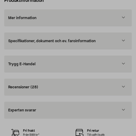
Produktinformation
Mer information
Specifikationer, dokument och ev. faroinformation
Trygg E-Handel
Recensioner
(28)
Experten svarar
Fri frakt
Fri retur
Från 599 kr*
Till valfri butik