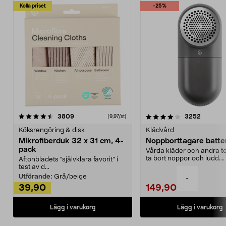
Kolla priset
-25%
4.0av 5 stjärnor
recensioner
4.5av 5 stjärnor
recensio
3809
3252
(9,97/st)
Köksrengöring & disk
Klädvård
Mikrofiberduk 32 x 31 cm, 4-
Noppborttagare batter
pack
Vårda kläder och andra tex
ta bort noppor och ludd.
Aftonbladets "självklara favorit” i
Noppborttagaren fräs...
test av d...
Utförande:
Grå/beige
-
39,90
149,90
Lägg i varukorg
Lägg i varukorg