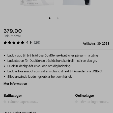
379,00
(inkl. moms)
4.9
(
28
)
Artikelnr:
39-2538
Ladda upp till två trådlösa DualSense-kontroller på samma gång.
Laddstation för DualSense trådlös handkontroll – stilren design.
Click in-design för enkel och smidig laddning.
Laddar lika snabbt som vid anslutning direkt till konsolen via USB-C.
Slipp använda laddningskablar helt och hållet.
Mer information
Butikslager
Onlinelager
Hämtar lagerstatus...
Hämtar lagerstatus...