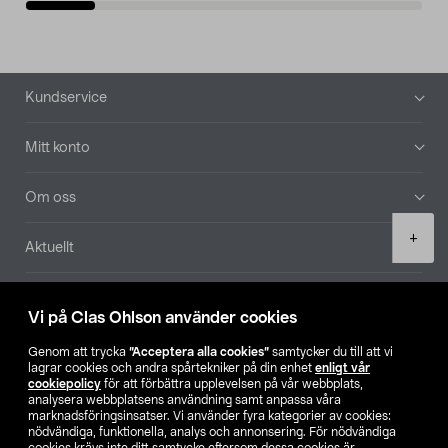
Sidfot
Kundservice
Mitt konto
Om oss
Product
+
Aktuellt
quantity
Våra bolag
Vi på Clas Ohlson använder cookies
Hitta butik
Genom att trycka
”Acceptera alla cookies”
samtycker du till att vi
lagrar cookies och andra spårtekniker på din enhet
enligt vår
cookiepolicy
för att förbättra upplevelsen på vår webbplats,
SE
NO
FI
analysera webbplatsens användning samt anpassa våra
marknadsföringsinsatser. Vi använder fyra kategorier av cookies:
nödvändiga, funktionella, analys och annonsering. För nödvändiga