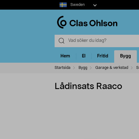
Select
Sweden
market
Hem
El
Fritid
Bygg
Startsida
Bygg
Garage & verkstad
S
Lådinsats Raaco