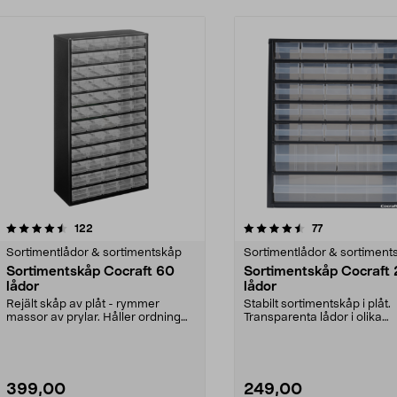
4.5 av 5 stjärnor
recensioner
4.5 av 5 stjärnor
recensioner
122
77
Sortimentlådor & sortimentskåp
Sortimentlådor & sortiment
Sortimentskåp Cocraft 60
Sortimentskåp Cocraft
lådor
lådor
Rejält skåp av plåt - rymmer
Stabilt sortimentskåp i plåt.
massor av prylar. Håller ordning
Transparenta lådor i olika
på skruvar, muttra...
storlekar. Kan användas...
399,00
249,00