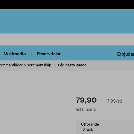
Multimedia
Reservdelar
Erbjuda
ortimentlådor & sortimentskåp
Lådinsats Raaco
79,90
(4,99/st)
(inkl. moms)
Select
Utförande
variant
16 fack