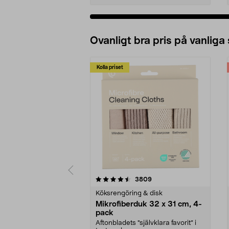
Ovanligt bra pris på vanliga
Kolla priset
5av 5 stjärnor
4.0av 5 stjärnor
recensioner
3809
Köksrengöring & disk
Mikrofiberduk 32 x 31 cm, 4-
pack
Aftonbladets "självklara favorit” i