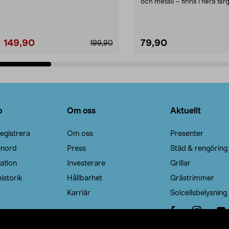
Noppborttagaren fräs...
och metall – finns i flera färg
Galge med sv...
149,90
79,90
199,90
Lägg i varukorg
Lägg i varukorg
o
Om oss
Aktuellt
egistrera
Om oss
Presenter
enord
Press
Städ & rengöring
ation
Investerare
Grillar
istorik
Hållbarhet
Grästrimmer
Karriär
Solcellsbelysning