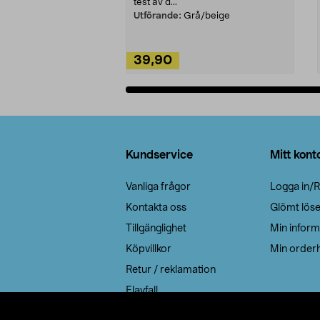
test av d...
Utförande:
Grå/beige
39,90
Lägg i varukorg
Sidfot
Kundservice
Mitt kont
Vanliga frågor
Logga in/R
Kontakta oss
Glömt lös
Tillgänglighet
Min inform
Köpvillkor
Min orderh
Retur / reklamation
Elavfall
Cookie policy