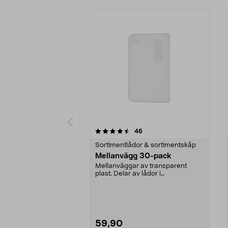
5 av 5 stjärnor
4.5 av 5 stjärnor
recensioner
46
Sortimentlådor & sortimentskåp
Mellanvägg 30-pack
Mellanväggar av transparent
plast. Delar av lådor i
sortimentskåp Raaco. Passar ...
59,90