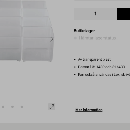
Product
quantity
Butikslager
Hämtar lagerstatus...
Av transparent plast.
Passar i 31-1432 och 31-1433.
Kan också användas i t.ex. skrivb
Mer information