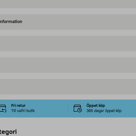
information
Fri retur
Öppet köp
Till valfri butik
365 dagar öppet köp
tegori