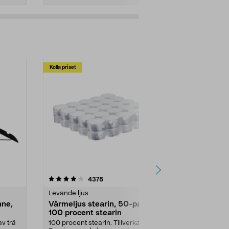
Kolla priset
Multibuy
4.5av 5 stjärnor
recensioner
4.5
4378
2
Levande ljus
Rengöringsm
nne,
Värmeljus stearin, 50-pack,
Bikarbonat
100 procent stearin
Ett allsidigt 
städning och 
v trä
100 procent stearin. Tillverkade i