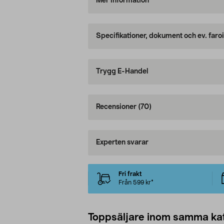
Mer information
Specifikationer, dokument och ev. faro
Trygg E-Handel
Recensioner
(70)
Experten svarar
Fri frakt
Från 599 kr*
Toppsäljare inom samma ka