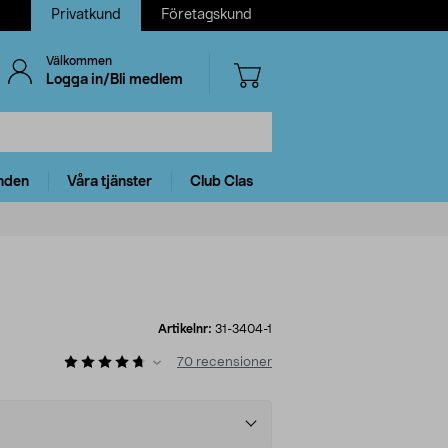
Privatkund
Företagskund
Välkommen
Logga in/Bli medlem
nden
Våra tjänster
Club Clas
Artikelnr:
31-3404-1
70
recensioner