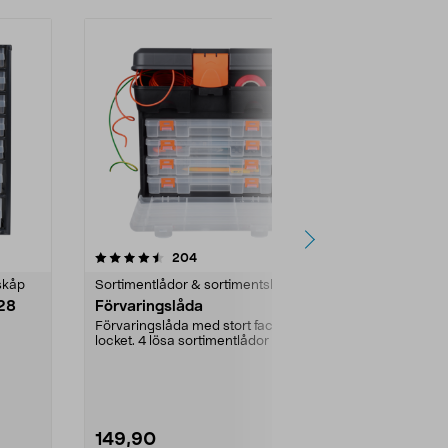
4.5 av 5 stjärnor
recensioner
4.5
204
1
skåp
Sortimentlådor & sortimentskåp
Sortimentlåd
 28
Förvaringslåda
Sortiments
lådor
Förvaringslåda med stort fack i
locket. 4 lösa sortimentlådor med
Stabilt sortim
flyttbara mell...
Transparenta l
storlekar. Ka
149,90
399,00