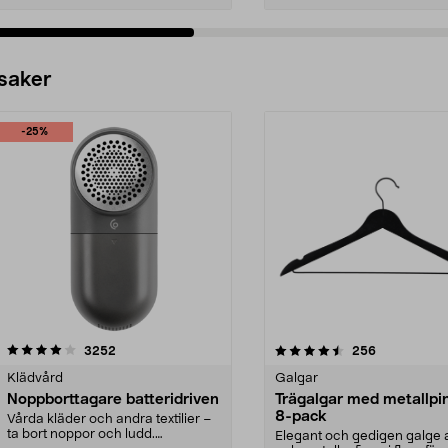
 saker
-25%
4.5av 5 stjärnor
recensioner
4.0av 5 stjärnor
recensioner
3252
256
Klädvård
Galgar
Noppborttagare batteridriven
Trägalgar med metallpi
8-pack
Vårda kläder och andra textilier –
ta bort noppor och ludd.
Elegant och gedigen galge a