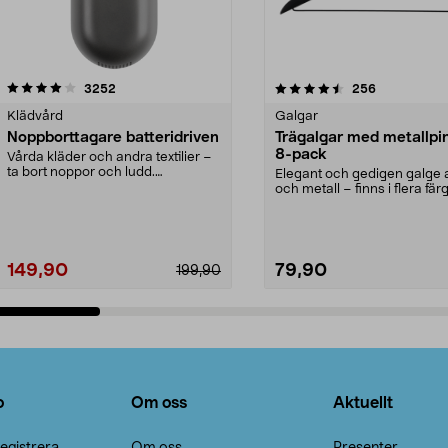
4.5av 5 stjärnor
recensioner
4.0av 5 stjärnor
recensioner
3252
256
Klädvård
Galgar
Noppborttagare batteridriven
Trägalgar med metallpi
8-pack
Vårda kläder och andra textilier –
ta bort noppor och ludd.
Elegant och gedigen galge a
Noppborttagaren fräs...
och metall – finns i flera färg
Galge med sv...
149,90
79,90
199,90
Lägg i varukorg
Lägg i varukorg
o
Om oss
Aktuellt
egistrera
Om oss
Presenter