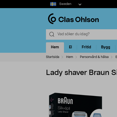
Select
Sweden
market
Hem
El
Fritid
Bygg
Startsida
Hem
Personvård & hälsa
E
Lady shaver Braun Si