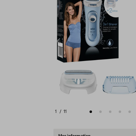
1
/
11