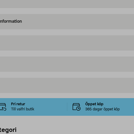
information
Fri retur
Öppet köp
Till valfri butik
365 dagar öppet köp
tegori