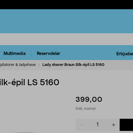
Multimedia
Reservdelar
Erbjuda
pilatorer & ladyshave
Lady shaver Braun Silk-épil LS 5160
lk-épil LS 5160
399,00
(inkl. moms)
Product
quantity