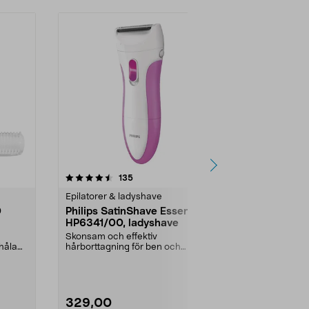
4.0 av 5 stjärnor
recensioner
4.0
135
3
Epilatorer & ladyshave
Epilatorer & 
0
Philips SatinShave Essential
Braun Body
HP6341/00, ladyshave
BS1000 We
kroppstrim
Skonsam och effektiv
Trimma eller f
håla
hårborttagning för ben och
bikinilinjen ti
bikinilinje. Philips SatinShave ...
bröst. Braun B
329,00
349,00