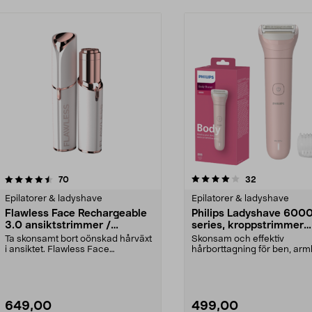
4.0 av 5 stjärnor
recensioner
4.5 av 5 stjärnor
recensioner
70
32
Epilatorer & ladyshave
Epilatorer & ladyshave
Flawless Face Rechargeable
Philips Ladyshave 600
3.0 ansiktstrimmer /
series, kroppstrimmer
hårborttagare, laddbar
BRL128/00
Ta skonsamt bort oönskad hårväxt
Skonsam och effektiv
i ansiktet. Flawless Face
hårborttagning för ben, arm
Rechargeable 3.0 – an...
och bikinilinje. Philips La...
649,00
499,00