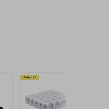
Kolla priset
Multibuy