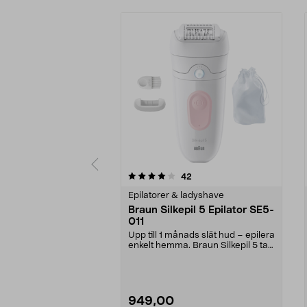
0 av 5 stjärnor
4.5 av 5 stjärnor
recensioner
42
Epilatorer & ladyshave
Braun Silkepil 5 Epilator SE5-
011
Upp till 1 månads slät hud – epilera
enkelt hemma. Braun Silkepil 5 tar
bort äve...
949,00