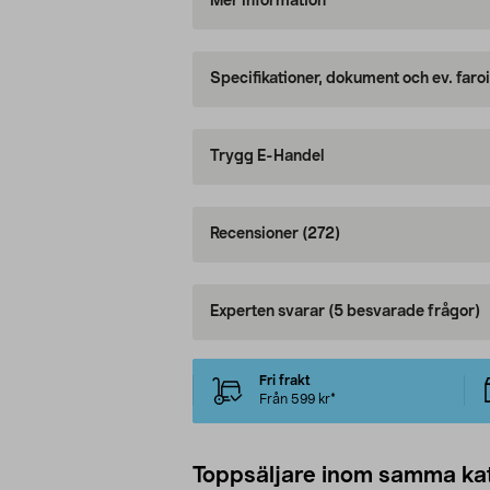
Mer information
Specifikationer, dokument och ev. faro
Trygg E-Handel
Recensioner
(272)
Experten svarar
(5 besvarade frågor)
Fri frakt
Från 599 kr*
Toppsäljare inom samma ka