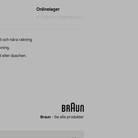
Onlinelager
Hämtar lagerstatus...
t och nära rakning.
kning.
 eller duschen.
Braun
-
Se alla produkter