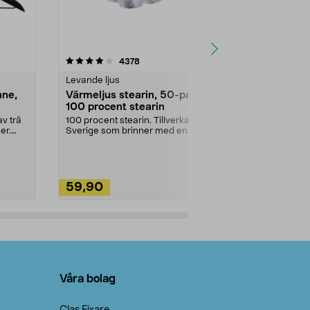
4.5av 5 stjärnor
recensioner
4.5
4378
2
Levande ljus
Rengöringsm
nne,
Värmeljus stearin, 50-pack,
Bikarbonat
100 procent stearin
Ett allsidigt 
städning och 
v trä
100 procent stearin. Tillverkade i
ute. Städa med
er.
Sverige som brinner med en
vacker och sotfri ...
59,90
49,90
Lägg i varukorg
Lägg
Våra bolag
Clas Fixare