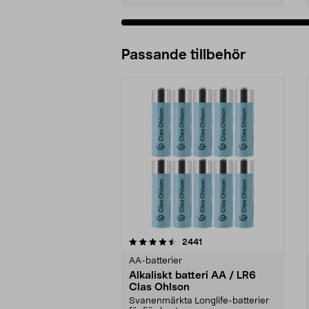
Passande tillbehör
5av 5 stjärnor
4.5av 5 stjärnor
recensioner
2441
AA-batterier
Alkaliskt batteri AA / LR6
Clas Ohlson
Svanenmärkta Longlife-batterier