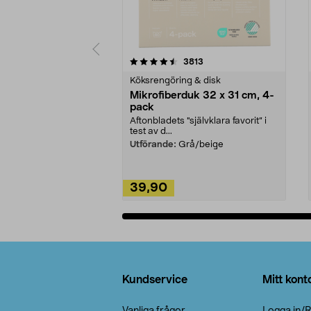
5av 5 stjärnor
4.0av 5 stjärnor
recensioner
3813
Köksrengöring & disk
Mikrofiberduk 32 x 31 cm, 4-
pack
Aftonbladets "självklara favorit” i
test av d...
Utförande:
Grå/beige
39,90
Lägg i varukorg
Sidfot
Kundservice
Mitt kont
Vanliga frågor
Logga in/R