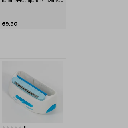
batteridrivna apparater. Levereras
i en sma...
69,90
Lägg i varukorg
recensioner
0