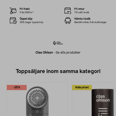
Fri frakt
Fri retur
Från 599 kr*
Till valfri butik
Öppet köp
Hämta i butik
365 dagar öppet köp
Beställ online, från butikslager
Clas Ohlson
-
Se alla produkter
Toppsäljare inom samma kategori
-25%
Kolla priset