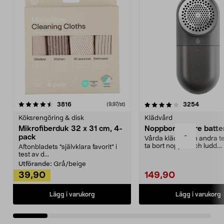
4.0av 5 stjärnor
recensioner
4.5av 5 stjärnor
recensio
3816
3254
(9,97/st)
Köksrengöring & disk
Klädvård
Mikrofiberduk 32 x 31 cm, 4-
Noppborttagare batter
-
pack
Vårda kläder och andra tex
ta bort noppor och ludd.
Aftonbladets "självklara favorit” i
Noppborttagaren fräs...
test av d...
Utförande:
Grå/beige
39,90
149,90
Lägg i varukorg
Lägg i varukorg