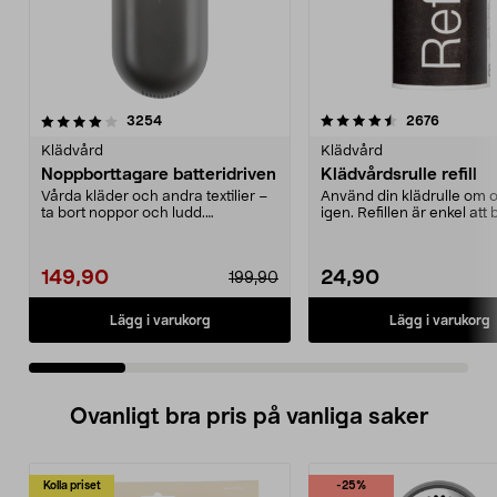
4.5 av 5 stjärnor
recensioner
4.0 av 5 stjärnor
recensio
3254
2676
Klädvård
Klädvård
Noppborttagare batteridriven
Klädvårdsrulle refill
Vårda kläder och andra textilier –
Använd din klädrulle om
ta bort noppor och ludd.
igen. Refillen är enkel att 
Noppborttagaren fräs...
meter kladdpa...
149,90
24,90
199,90
Lägg i varukorg
Lägg i varukorg
Ovanligt bra pris på vanliga saker
Kolla priset
-25%