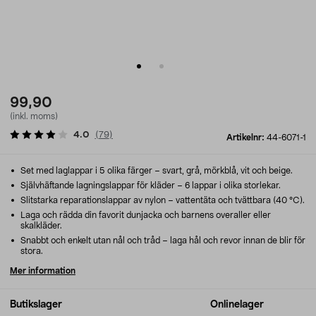
99,90
(inkl. moms)
4.0
(
79
)
Artikelnr:
44-6071-1
Set med laglappar i 5 olika färger – svart, grå, mörkblå, vit och beige.
Självhäftande lagningslappar för kläder – 6 lappar i olika storlekar.
Slitstarka reparationslappar av nylon – vattentäta och tvättbara (40 °C).
Laga och rädda din favorit dunjacka och barnens overaller eller
skalkläder.
Snabbt och enkelt utan nål och tråd – laga hål och revor innan de blir för
stora.
Mer information
Butikslager
Onlinelager