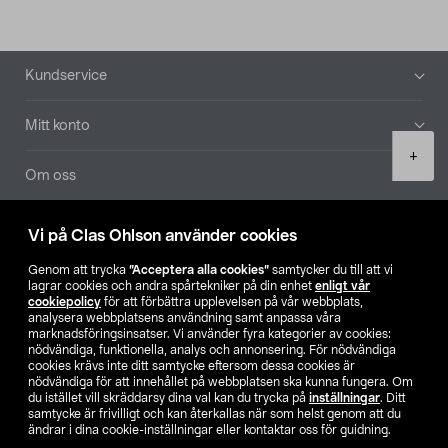
Sidfot
Kundservice
Mitt konto
Product
+
quantity
Om oss
Aktuellt
Vi på Clas Ohlson använder cookies
Genom att trycka
”Acceptera alla cookies”
samtycker du till att vi
Våra bolag
lagrar cookies och andra spårtekniker på din enhet
enligt vår
cookiepolicy
för att förbättra upplevelsen på vår webbplats,
analysera webbplatsens användning samt anpassa våra
Hitta butik
marknadsföringsinsatser. Vi använder fyra kategorier av cookies:
nödvändiga, funktionella, analys och annonsering. För nödvändiga
cookies krävs inte ditt samtycke eftersom dessa cookies är
SE
NO
FI
nödvändiga för att innehållet på webbplatsen ska kunna fungera. Om
du istället vill skräddarsy dina val kan du trycka på
inställningar
. Ditt
samtycke är frivilligt och kan återkallas när som helst genom att du
ändrar i dina cookie-inställningar eller kontaktar oss för guidning.